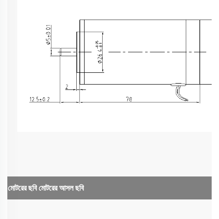
মোটরের ছবি
মোটরের আসল ছবি