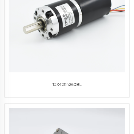
TJX42R4260BL