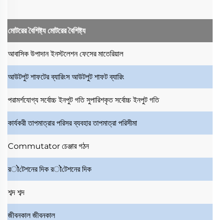
মোটরের বৈশিষ্ট্য
মোটরের বৈশিষ্ট্য
আবাসিক উপাদান
ইনস্টলেশন ফেসের মাতেরিয়াল
আউটপুট শাফটের ব্যারিংস
আউটপুট শাফট ব্যারিং
পরামর্শযোগ্য সর্বোচ্চ ইনপুট গতি
সুপারিশকৃত সর্বোচ্চ ইনপুট গতি
কার্যকরী তাপমাত্রার পরিসর
ব্যবহার তাপমাত্রা পরিসীমা
Commutator
চেঞ্জার গঠন
রोটেশনের দিক
রोটেশনের দিক
শব্দ
শব্দ
জীবনকাল
জীবনকাল