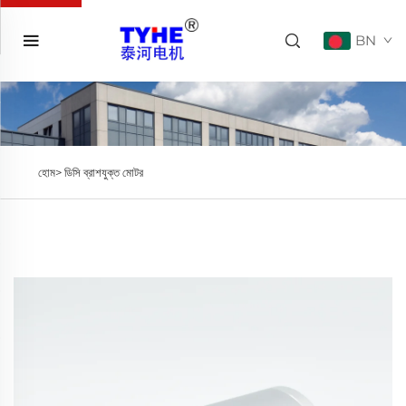
BN
হোম>
ডিসি ব্রাশযুক্ত মোটর