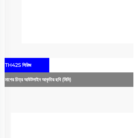
TH42S সিরিজ
মাপের চিত্র
আউটলাইন আকৃতির ছবি
(মিমি)