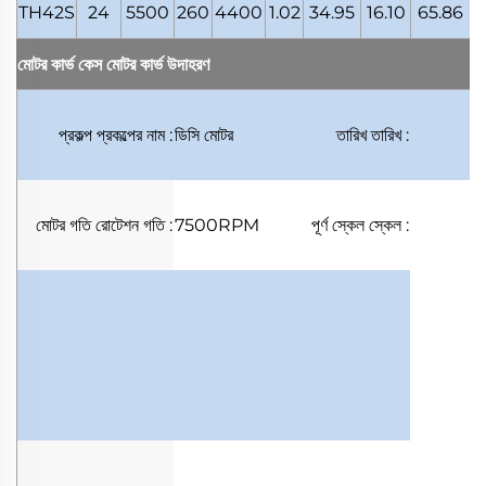
TH42S
24
5500
260
4400
1.02
34.95
16.10
65.86
1
মোটর কার্ভ কেস
মোটর কার্ভ উদাহরণ
প্রকল্প
প্রকল্পের নাম
:
ডিসি মোটর
তারিখ
তারিখ
:
মোটর গতি
রোটেশন গতি
:
7500RPM
পূর্ণ স্কেল
স্কেল
: