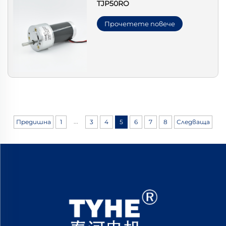
TJP50RO
Прочетете повече
...
Предишна
1
3
4
5
6
7
8
Следваща