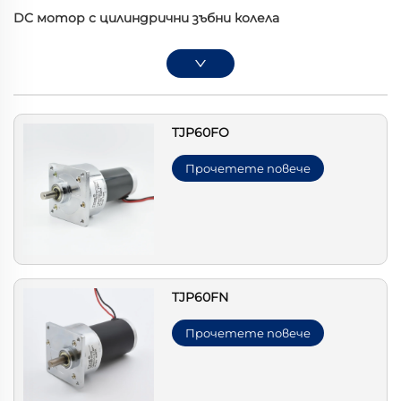
DC мотор с цилиндрични зъбни колела
TJP60FO
Прочетете повече
TJP60FN
Прочетете повече