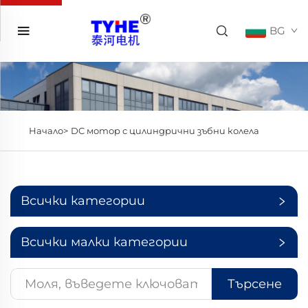
BG
Начало>
DC мотор с цилиндрични зъбни колела
Всички категории
Всички малки категории
Търсене