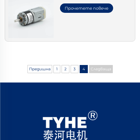
Прочетете повече
Предишна
1
2
3
4
Следваща