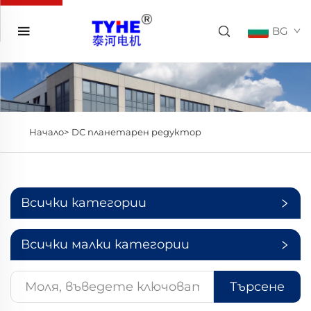
BG
Начало>
DC планетарен редуктор
Всички категории
Всички малки категории
Търсене