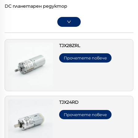
DC планетарен редуктор
TJX28ZRL
Прочетете повече
TJX24RD
Прочетете повече