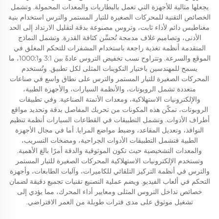
يجعلها مثالية للأجهزة التي تعمل بالبطاريات والمعدات المحمولة. وتشمل
الخصائص التقنية للمحركات الصغيرة للتيار المستمر والترس استخدام بنية
مغناطيس دائم لأداء ثابت، وتروس مصنوعة بدقة لتقليل الارتداد إلى الحد
الأدنى، وتصاميم غلاف مدمجة تُحسِّن كثافة القدرة. وتشمل النماذج
المتقدمة أنظمة تغذية راجعة باستخدام المشفرات للتحكم المغلق في
الموقع والسرعة. وتتراوح نسب تخفيض التروس عادةً بين 3:1 و1000:1، ما
يسمح للمهندسين باختيار التكوينات المثلى لكل تطبيق. وتُستخدم
المحركات الصغيرة للتيار المستمر والترس على نطاق واسع في صناعات
متعددة تشمل الروبوتات، والأنظمة السيارات، والأجهزة الطبية،
والإلكترونيات الاستهلاكية، ومعدات الأتمتة الصناعية. وفي تطبيقات
الروبوتات، تمكّن هذه المكونات من تحريك المفاصل بدقة وتحديد مواقع
أطراف الأدوات. وتشمل التطبيقات في القطاعات السيارات أنظمة تنظيم
النوافذ، وتعديل المقاعد، وضبط مواضع المرايا. أما في مجال الأجهزة
الطبية فتشمل التطبيقات الأدوات الجراحية، ومضخات التسريب،
والمعدات التشخيصية حيث تكون الموثوقية والدقة أمرًا بالغ الأهمية.
وتستخدم الإلكترونيات الاستهلاكية المحركات الصغيرة للتيار المستمر
والترس في أنظمة التركيز التلقائي للكاميرات، وآليات الطابعات، وأجهزة
التحكم في ألعاب الفيديو. ويضم عملية التصنيع تقنيات تجميع دقيقة لضمان
خصائص تداخل التروس المثلى ومعايير أداء المحرك، مما يؤدي إلى
تشغيل موثوق على مدى فترات طويلة من العمر الافتراضي.