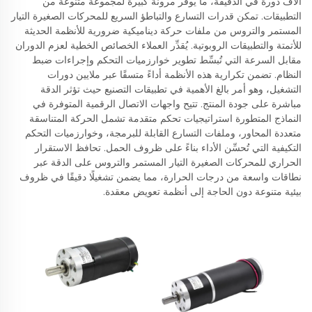
آلاف دورة في الدقيقة، ما يوفر مرونة كبيرة لمجموعة متنوعة من
التطبيقات. تمكن قدرات التسارع والتباطؤ السريع للمحركات الصغيرة التيار
المستمر والتروس من ملفات حركة ديناميكية ضرورية للأنظمة الحديثة
للأتمتة والتطبيقات الروبوتية. يُقدِّر العملاء الخصائص الخطية لعزم الدوران
مقابل السرعة التي تُبسِّط تطوير خوارزميات التحكم وإجراءات ضبط
النظام. تضمن تكرارية هذه الأنظمة أداءً متسقًا عبر ملايين دورات
التشغيل، وهو أمر بالغ الأهمية في تطبيقات التصنيع حيث تؤثر الدقة
مباشرة على جودة المنتج. تتيح واجهات الاتصال الرقمية المتوفرة في
النماذج المتطورة استراتيجيات تحكم متقدمة تشمل الحركة المتناسقة
متعددة المحاور، وملفات التسارع القابلة للبرمجة، وخوارزميات التحكم
التكيفية التي تُحسِّن الأداء بناءً على ظروف الحمل. تحافظ الاستقرار
الحراري للمحركات الصغيرة التيار المستمر والتروس على الدقة عبر
نطاقات واسعة من درجات الحرارة، مما يضمن تشغيلًا دقيقًا في ظروف
بيئية متنوعة دون الحاجة إلى أنظمة تعويض معقدة.