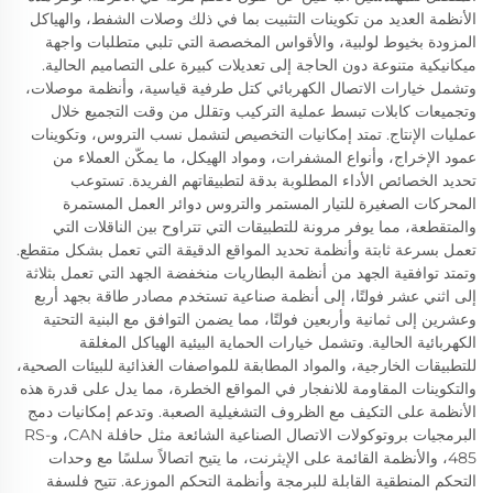
الأنظمة العديد من تكوينات التثبيت بما في ذلك وصلات الشفط، والهياكل
المزودة بخيوط لولبية، والأقواس المخصصة التي تلبي متطلبات واجهة
ميكانيكية متنوعة دون الحاجة إلى تعديلات كبيرة على التصاميم الحالية.
وتشمل خيارات الاتصال الكهربائي كتل طرفية قياسية، وأنظمة موصلات،
وتجميعات كابلات تبسط عملية التركيب وتقلل من وقت التجميع خلال
عمليات الإنتاج. تمتد إمكانيات التخصيص لتشمل نسب التروس، وتكوينات
عمود الإخراج، وأنواع المشفرات، ومواد الهيكل، ما يمكّن العملاء من
تحديد الخصائص الأداء المطلوبة بدقة لتطبيقاتهم الفريدة. تستوعب
المحركات الصغيرة للتيار المستمر والتروس دوائر العمل المستمرة
والمتقطعة، مما يوفر مرونة للتطبيقات التي تتراوح بين الناقلات التي
تعمل بسرعة ثابتة وأنظمة تحديد المواقع الدقيقة التي تعمل بشكل متقطع.
وتمتد توافقية الجهد من أنظمة البطاريات منخفضة الجهد التي تعمل بثلاثة
إلى اثني عشر فولتًا، إلى أنظمة صناعية تستخدم مصادر طاقة بجهد أربع
وعشرين إلى ثمانية وأربعين فولتًا، مما يضمن التوافق مع البنية التحتية
الكهربائية الحالية. وتشمل خيارات الحماية البيئية الهياكل المغلقة
للتطبيقات الخارجية، والمواد المطابقة للمواصفات الغذائية للبيئات الصحية،
والتكوينات المقاومة للانفجار في المواقع الخطرة، مما يدل على قدرة هذه
الأنظمة على التكيف مع الظروف التشغيلية الصعبة. وتدعم إمكانيات دمج
البرمجيات بروتوكولات الاتصال الصناعية الشائعة مثل حافلة CAN، وRS-
485، والأنظمة القائمة على الإيثرنت، ما يتيح اتصالاً سلسًا مع وحدات
التحكم المنطقية القابلة للبرمجة وأنظمة التحكم الموزعة. تتيح فلسفة