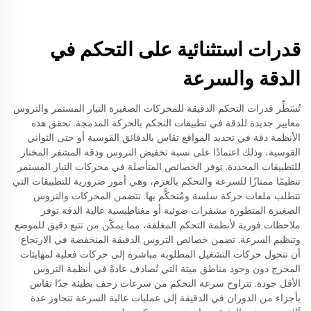
قدرات استثنائية على التحكم في
الدقة والسرعة
تُسَطِّر قدرات التحكم الدقيقة للمحركات الصغيرة التيار المستمر والتروس
معايير جديدة للدقة في تطبيقات التحكم بالحركة المدمجة. تحقق هذه
الأنظمة دقة في تحديد المواقع تقاس بالدقائق القوسية أو حتى الثواني
القوسية، وذلك اعتمادًا على نسبة تخفيض التروس ودقة المشفر المختار
للتطبيقات المحددة. توفر الخصائص المتأصلة في محركات التيار المستمر
تنظيمًا ممتازًا للسرعة والتحكم بالعزم، وهي أمور ضرورية للتطبيقات التي
تتطلب ملفات حركة سلسة ومُتحكَّم بها. تتضمن المحركات والتروس
الصغيرة المتطورة مشفرات ضوئية أو مغناطيسية عالية الدقة توفر
ملاحظات فورية لأنظمة التحكم المغلقة، مما يمكّن من تتبع دقيق للموضع
وتنظيم السرعة. تضمن خصائص التروس الدقيقة المنخفضة في الارتجاع
أن تتحول حركات التشغيل المطلوبة مباشرة إلى حركات فعلية لمهايئات
المخرج دون وجود مناطق ميتة التي تُصادف عادةً في أنظمة التروس
الأقل جودة. تتراوح سرعة التحكم من سرعات زحف بطيئة جدًا تقاس
بأجزاء من الدوران في الدقيقة إلى عمليات عالية السرعة تتجاوز عدة