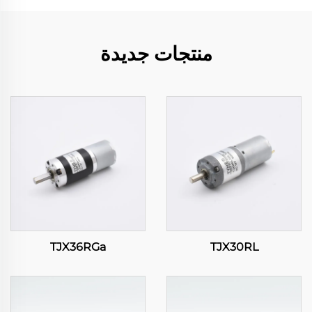
منتجات جديدة
TJX36RGa
TJX30RL