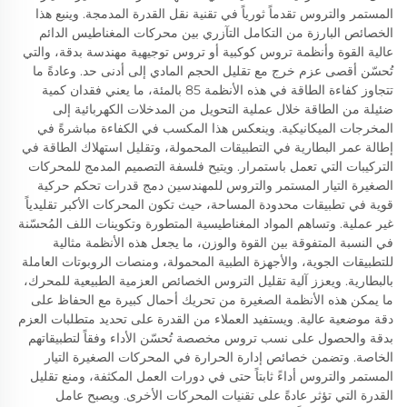
المستمر والتروس تقدماً ثورياً في تقنية نقل القدرة المدمجة. وينبع هذا
الخصائص البارزة من التكامل التآزري بين محركات المغناطيس الدائم
عالية القوة وأنظمة تروس كوكبية أو تروس توجيهية مهندسة بدقة، والتي
تُحسّن أقصى عزم خرج مع تقليل الحجم المادي إلى أدنى حد. وعادةً ما
تتجاوز كفاءة الطاقة في هذه الأنظمة 85 بالمئة، ما يعني فقدان كمية
ضئيلة من الطاقة خلال عملية التحويل من المدخلات الكهربائية إلى
المخرجات الميكانيكية. وينعكس هذا المكسب في الكفاءة مباشرةً في
إطالة عمر البطارية في التطبيقات المحمولة، وتقليل استهلاك الطاقة في
التركيبات التي تعمل باستمرار. ويتيح فلسفة التصميم المدمج للمحركات
الصغيرة التيار المستمر والتروس للمهندسين دمج قدرات تحكم حركية
قوية في تطبيقات محدودة المساحة، حيث تكون المحركات الأكبر تقليدياً
غير عملية. وتساهم المواد المغناطيسية المتطورة وتكوينات اللف المُحسّنة
في النسبة المتفوقة بين القوة والوزن، ما يجعل هذه الأنظمة مثالية
للتطبيقات الجوية، والأجهزة الطبية المحمولة، ومنصات الروبوتات العاملة
بالبطارية. ويعزز آلية تقليل التروس الخصائص العزمية الطبيعية للمحرك،
ما يمكن هذه الأنظمة الصغيرة من تحريك أحمال كبيرة مع الحفاظ على
دقة موضعية عالية. ويستفيد العملاء من القدرة على تحديد متطلبات العزم
بدقة والحصول على نسب تروس مخصصة تُحسّن الأداء وفقاً لتطبيقاتهم
الخاصة. وتضمن خصائص إدارة الحرارة في المحركات الصغيرة التيار
المستمر والتروس أداءً ثابتاً حتى في دورات العمل المكثفة، ومنع تقليل
القدرة التي تؤثر عادةً على تقنيات المحركات الأخرى. ويصبح عامل