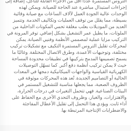
التروس المستمرة عددًا أقل من الأجزاء القابلة للتآكل، إضافة إلى
إجراءات استبدال مباشرة عند الحاجة للصيانة. ويمكن لهذه
الوحدات عالية الجودة العمل لآلاف الساعات مع صيانة وقائية
بسيطة، مما يقلل من توقف العمليات وتكاليف الخدمة. وتتميز
العديد من الموديلات بعلب مغلقة تحمي المكونات الداخلية من
الملوثات، ما يطيل عمر التشغيل بشكل إضافي. توفر المرونة في
التركيب مزايا عملية لمصممي الأنظمة وفنيي الصيانة. يمكن
لمحركات تقليل التروس المستمرة التكيف مع تشكيلات تركيب
مختلفة، وتوجيهات الأعمدة، وطرق الاتصال المختلفة. وغالبًا ما
يسمح تصميمها المدمج بتركيبها في تطبيقات محدودة المساحة
حيث لا يمكن تركيب أنظمة دفع أكبر. كما تسهّل التوصيلات
الكهربائية القياسية والواجهات الميكانيكية دمجها في المعدات
الحالية أو التصاميم الجديدة. تُعد هذه المحركات موثوقة في
الظروف الصعبة، مما يجعلها مناسبة للتشغيل المستمر في
البيئات الصناعية. فهي تتحمل التغيرات في درجات الحرارة،
والاهتزازات، والغبار، وظروف التحدي الأخرى مع الحفاظ على
أداء ثابت. ويؤدي هذا التحمل إلى تقليل الأعطال المفاجئة
والاضطرابات الإنتاجية المرتبطة بها.