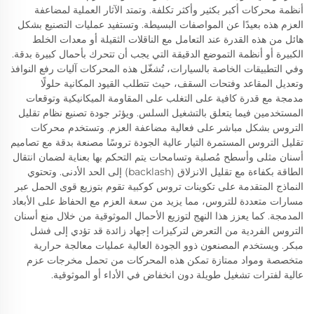
أنظمة محركات أكبر بكثير وأكثر تكلفة. وتمتد الآثار العملية لمضاعفة
العزم هذه بعيدًا عن المواصفات البسيطة. وتستفيد عمليات التصنيع بشكل
هائل من هذه القدرة عند التعامل مع الناقلات الثقيلة أو معدات الخلط
الكبيرة أو أنظمة التموضع الدقيقة التي يجب أن تتحرك بأحمال كبيرة بدقة.
وفي التطبيقات الخاصة بالسيارات، تُشغّل هذه المحركات آليات رفع النوافذ
وتعديل المقاعد وفتحات السقف، حيث تتطلب القيود المكانية حلولًا
مدمجة مع قدرة كافية على التغلب على المقاومة الميكانيكية وتوقعات
المستخدمين فيما يتعلق بالتشغيل السلس. ويؤثر جودة تصنيع نظام تقليل
التروس بشكل مباشر على فعالية مضاعفة العزم. وتستخدم محركات
تقليل التروس المستمرة التيار عالية الجودة تروسًا مصنعة بدقة مع تصاميم
أسنان مثلى وأسطح مُصلبة وتسامحات يتم التحكم بها بعناية لضمان انتقال
الطاقة بكفاءة مع تقليل الانزلاق (backlash) إلى الحد الأدنى. وتحتوي
النماذج المتقدمة على تكوينات تروس كوكبية تقوم بتوزيع قوى الحمل عبر
مسارات متعددة للتروس، مما يزيد من سعة العزم مع الحفاظ على الأبعاد
المدمجة. كما يعزز هذا النهج لتوزيع الأحمال الموثوقية من خلال منع أسنان
التروس الفردية من التعرض لتركيزات إجهاد زائدة قد تؤدي إلى فشل
مبكر. ويستخدم المصنعون ذوو الجودة العالية عمليات معالجة حرارية
متخصصة ومواد ممتازة تمكن هذه المحركات من تحمل مخرجات عزم
عالية لفترات تشغيل طويلة دون انخفاض في الأداء أو الموثوقية.