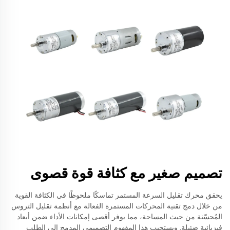
تصميم صغير مع كثافة قوة قصوى
يحقق محرك تقليل السرعة المستمر تماسكًا ملحوظًا في الكثافة القوية
من خلال دمج تقنية المحركات المستمرة الفعالة مع أنظمة تقليل التروس
المُحسّنة من حيث المساحة، مما يوفر أقصى إمكانات الأداء ضمن أبعاد
فيزيائية ضئيلة. ويستجيب هذا المفهوم التصميمي المدمج إلى الطلب