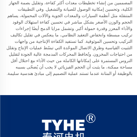
المصممين من إنشاء تخطيطات معدات أكثر كفاءة، وتقليل بصمة الجهاز
الكلية، وتحسين إمكانية الوصول للصيانة والتشغيل. وفي التطبيقات
المتنقلة مثل أنظمة السيارات والمعدات الجوية والآلات المحمولة، يساهم
الحجم والوزن الأصغر بشكل مباشر في تحسين كفاءة استهلاك الوقود
والأداء المعزز وقدرة حمولة أكبر. وتشمل مزايا الدمج أيضًا إجراءات
تركيب مبسطة وانخفاض التعقيد النظامي، ما ينعكس في تقليل تكاليف
التركيب وتحسين الموثوقية. كما تستفيد الكفاءة الإنتاجية من واجهات
التثبيت القياسية وطرق الاتصال الموحّدة التي تبسّط عمليات الإنتاج وتقلل
من احتياجات المخزون. وتُحافظ المحركات المدمجة عالية الجودة لتقليل
التروس المستمرة على إمكاناتها الكاملة من حيث الأداء مع احتلال أقل
مساحة ممكنة، ما يثبت أن الحجم الفيزيائي لا يجب أن يُضحّى بسببه
بالوظيفة أو المتانة عندما تستند عملية التصميم إلى مبادئ هندسية سليمة.