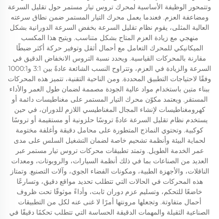
وتتمحور الوظيفة الأساسية لمحرك تروس تيار مستمر حول تقليل السرعة
ومضاعفة العزم. فعندما يعمل محرك التيار المستمر ضمن نطاق سرعته
العالية المثلى، يقوم نظام تقليل السرعة بخفض السرعة الدورانية بشكل
منهجي مع زيادة العزم المتاح بشكل متناسب. ويتيح هذا المكسب
الميكانيكي للمحرك التعامل مع أحمال أثقل وتوفير حركة أكثر ضبطًا
مقارنة بالمحركات القياسية. ويحدد نسبة التروس الانخفاض الدقيق في
السرعة والزيادة في العزم، وتتراوح النسب الشائعة عادةً بين 3:1 و1000:1
وفقًا لاحتياجات التطبيق المحددة. ومن الناحية التقنية، تتميز هذه المحركات
ببناء متين باستخدام مواد عالية الجودة مصممة لضمان طول العمر والأداء
المستقر. ويعتمد مكوّن محرك التيار المستمر على مغناطيسات دائمة أو
كهرومغناطيسات لإنشاء المجال المغناطيسي اللازم للدوران، في حين
يستخدم نظام تقليل السرعة عادةً تروسًا حلزونية أو مستقيمة أو تروسًا
كوكبية. وتحتوي النماذج المتطورة على محامل دقيقة وأغلفة مختومة
لحماية البيئة وأنظمة تشحيم خاصة لضمان التشغيل السلس على مدى
عمر الخدمة الطويل. وتمتد تطبيقات محركات تروس تيار مستمر عبر
العديد من الصناعات بما في ذلك أنظمة السيارات، والروبوتات، ومعدات
الناقلات، والأجهزة الطبية، ومكونات الفضاء الجوي، وآلات التصنيع. وتمتاز
هذه المحركات في الحالات التي تتطلب تحديد مواقع دقيق، وتسارعًا
خاضعًا للتحكم، وتسليم عزم دوران ثابت، وأداءً موثوقًا تحت ظروف
أحمال متفاوتة. وتجعلها مرونتها أمرًا لا غنى عنه لكل من التطبيقات
الصناعية الثقيلة والمهمات الدقيقة الحساسة التي تتطلب تحكمًا دقيقًا في