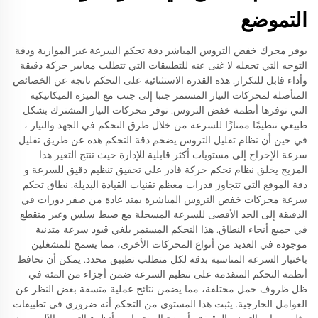
التموضع
يوفر محرك خفض التروس المباشر دقة تحكم السرعة غير الموازية ودقة
التوجه التي تجعله لا غنى عنه للتطبيقات التي تتطلب معايير حركة دقيقة
وأداء قابل للتكرار. هذه القدرة الاستثنائية على التحكم ناتجة عن الخصائص
المتأصلة لمحركات التيار المستمر جنبا إلى جنب مع الميزة الميكانيكية
التي توفرها أنظمة خفض التروس. توفر محركات التيار المشترك بشكل
طبيعي تنظيمًا ممتازًا للسرعة من خلال طرق التحكم في الجهد والتيار ،
في حين أن نظام تقليل التروس يضخم دقة التحكم هذه عن طريق تقليل
سرعة الإخراج إلى مستويات أكثر قابلية للإدارة حيث تنتج التغير هذا
المزيج يخلق نظام تحكم حركة قادر على تحقيق تنظيم دقيق للسرعة و
دقة الموقع التي تتجاوز قدرات معظم تقنيات القيادة البديلة. نطاق تحكم
سرعة محركات خفض التروس المباشرة يمتد عادة من صفر دورات في
الدقيقة إلى الحد الأقصى للسرعة المسجلة مع ضبط سلس وغير متقطع
في جميع أنحاء النطاق. هذا التحكم المستمر يلغي قيود سرعة متدنية
موجودة في العديد من أنواع المحركات الأخرى، مما يسمح للمشغلين
باختيار السرعة المناسبة بدقة لكل متطلب تطبيق محدد. يمكن أن تحافظ
أنظمة التحكم المتقدمة على تنظيم السرعة ضمن أجزاء من المئة في
ظل ظروف حمل مختلفة، مما يضمن نتائج عملية متسقة بغض النظر عن
العوامل الخارجية. يثبت هذا المستوى من التحكم أنه ضروري في تطبيقات