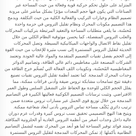
المتزايد على حلول تحكم حركية قوية وفعالة من حيث المساحة عبر
الصناعات التي يكون فيها حجم المعدات مؤثرًا بشكل مباشر على مرونة
تصميم النظام وخيارات التركيب والفعالية الكلية من حيث التكلفة. ويدمج
هذا التصميم مكونات المحرك ونظام تقليل التروس في حزمة واحدة
مُحسّنة، ما يلغي متطلبات المساحة والتعقيد المرتبطة بتركيبات المحركات
والعلب التروس المنفصلة، كما يحسن موثوقية النظام الكلي من خلال
تقليل نقاط الاتصال والواجهات الميكانيكية البسيطة. وتصل المحركات
الحديثة لتقليل التروس المستمرة إلى نسب مثيرة للإعجاب من حيث القوة
إلى الحجم بفضل تقنيات التصميم المتقدمة والمواد عالية الجودة. وتعتمد
الشركات المصنعة على مغناطيس دائم عالي الطاقة، وتصاميم الدوائر
المغناطيسية المُحسّنة، وتكوينات اللف الفعالة التي تُضخّم خرج الطاقة من
وحدات المحرك المدمجة. كما تعتمد أنظمة تقليل التروس تقنيات تصنيع
دقيقة تتيح تسامحات مشابكة تروس ضيقة وأدنى فراغات ممكنة، مما
يقلل الحجم الكلي للوحدة مع الحفاظ على التشغيل السلس وطول العمر
الافتراضي. وتثبت ترسانات التصميم الكوكبية فعاليتها الكبيرة في التصاميم
المدمجة من خلال توزيع قوى الحمل عبر مسارات تروس متعددة ضمن
ترتيب دائري يُكثّف مساحة تماس التروس بأدنى أبعاد شعاعية ممكنة.
ويتيح هذا النهج التصميمي تحقيق نسب تروس كبيرة وقدرات عزم دوران
عالية داخل وحدات أصغر من أنظمة التروس العادية أو الحلزونية المكافئة.
وتمتد فوائد توفير المساحة لما هو أبعد من المحرك نفسه لتشمل التصاميم
النظامية بأكملها. إذ تمكن المحركات المدمجة لتقليل التروس المستمرة