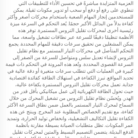
العزمية المتزايدة مباشرةً في تحسين الأداء للتطبيقات التي
تنطوي على رفع أو دفع أو سحب أو تدوير مكونات ثقيلة. يمكن
للمستخدمين إنجاز المهام الصعبة باستخدام محركات أصغر وأكثر
كفاءة بدلاً من البدائل الأكبر حجمًا. يُعد التحكم في السرعة ميزة
رئيسية أخرى لمحركات تقليل التروس المستمرة. توفر هذه
الأنظمة تنظيمًا دقيقًا للسرعة عبر نطاقات تشغيل واسعة، مما
يمكن المشغلين من تحقيق سرعات دقيقة للمهام المحددة. يجمع
التحكم المتأصل في محركات التيار المستمر مع نظام تقليل
التروس لإنشاء تعديل سلس ومتواصل للسرعة من الصفر إلى
السرعة القصوى المحددة. وتُعد هذه المرونة في التحكم ذات قيمة
كبيرة في العمليات التي تتطلب سرعات متغيرة أو دقة عالية في
تحديد المواقع. تبرز الكفاءة في استهلاك الطاقة كفائدة اقتصادية
جذابة. تعمل محركات تقليل التروس المستمرة بكفاءة عالية،
حيث تحول الطاقة الكهربائية إلى عمل ميكانيكي بأقل قدر من
الهدر. ويُحسّن نظام تقليل التروس من تشغيل المحرك من خلال
السماح لمحرك التيار المستمر بالعمل ضمن نطاق السرعة الأكثر
كفاءة، مع تقديم الخصائص المطلوبة عند المخرج. وينتج عن هذه
الكفاءة تقليل التكاليف التشغيلية، وانخفاض توليد الحرارة، وتمديد
عمر المكونات. تظل متطلبات الصيانة بسيطة مقارنة بأنظمة
الدفع البديلة. يتضمن التصميم البسيط والمتين لمحركات تقليل