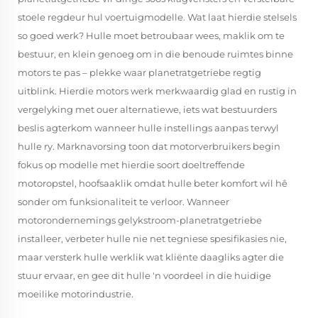
stoele regdeur hul voertuigmodelle. Wat laat hierdie stelsels
so goed werk? Hulle moet betroubaar wees, maklik om te
bestuur, en klein genoeg om in die benoude ruimtes binne
motors te pas – plekke waar planetratgetriebe regtig
uitblink. Hierdie motors werk merkwaardig glad en rustig in
vergelyking met ouer alternatiewe, iets wat bestuurders
beslis agterkom wanneer hulle instellings aanpas terwyl
hulle ry. Marknavorsing toon dat motorverbruikers begin
fokus op modelle met hierdie soort doeltreffende
motoropstel, hoofsaaklik omdat hulle beter komfort wil hê
sonder om funksionaliteit te verloor. Wanneer
motorondernemings gelykstroom-planetratgetriebe
installeer, verbeter hulle nie net tegniese spesifikasies nie,
maar versterk hulle werklik wat kliënte daagliks agter die
stuur ervaar, en gee dit hulle 'n voordeel in die huidige
moeilike motorindustrie.