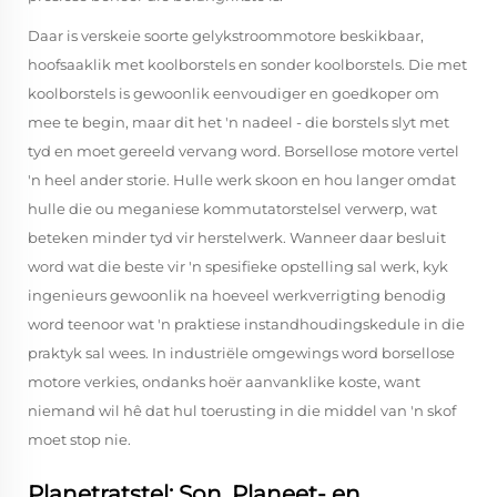
Daar is verskeie soorte gelykstroommotore beskikbaar,
hoofsaaklik met koolborstels en sonder koolborstels. Die met
koolborstels is gewoonlik eenvoudiger en goedkoper om
mee te begin, maar dit het 'n nadeel - die borstels slyt met
tyd en moet gereeld vervang word. Borsellose motore vertel
'n heel ander storie. Hulle werk skoon en hou langer omdat
hulle die ou meganiese kommutatorstelsel verwerp, wat
beteken minder tyd vir herstelwerk. Wanneer daar besluit
word wat die beste vir 'n spesifieke opstelling sal werk, kyk
ingenieurs gewoonlik na hoeveel werkverrigting benodig
word teenoor wat 'n praktiese instandhoudingskedule in die
praktyk sal wees. In industriële omgewings word borsellose
motore verkies, ondanks hoër aanvanklike koste, want
niemand wil hê dat hul toerusting in die middel van 'n skof
moet stop nie.
Planetratstel: Son, Planeet- en