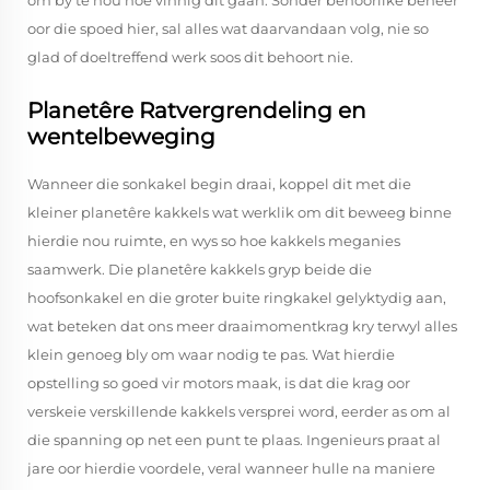
om by te hou hoe vinnig dit gaan. Sonder behoorlike beheer
oor die spoed hier, sal alles wat daarvandaan volg, nie so
glad of doeltreffend werk soos dit behoort nie.
Planetêre Ratvergrendeling en
wentelbeweging
Wanneer die sonkakel begin draai, koppel dit met die
kleiner planetêre kakkels wat werklik om dit beweeg binne
hierdie nou ruimte, en wys so hoe kakkels meganies
saamwerk. Die planetêre kakkels gryp beide die
hoofsonkakel en die groter buite ringkakel gelyktydig aan,
wat beteken dat ons meer draaimomentkrag kry terwyl alles
klein genoeg bly om waar nodig te pas. Wat hierdie
opstelling so goed vir motors maak, is dat die krag oor
verskeie verskillende kakkels versprei word, eerder as om al
die spanning op net een punt te plaas. Ingenieurs praat al
jare oor hierdie voordele, veral wanneer hulle na maniere