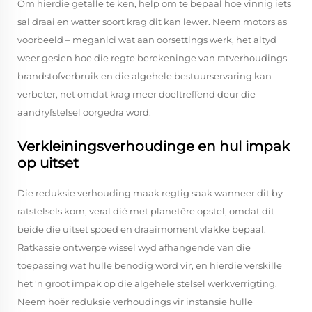
Om hierdie getalle te ken, help om te bepaal hoe vinnig iets
sal draai en watter soort krag dit kan lewer. Neem motors as
voorbeeld – meganici wat aan oorsettings werk, het altyd
weer gesien hoe die regte berekeninge van ratverhoudings
brandstofverbruik en die algehele bestuurservaring kan
verbeter, net omdat krag meer doeltreffend deur die
aandryfstelsel oorgedra word.
Verkleiningsverhoudinge en hul impak
op uitset
Die reduksie verhouding maak regtig saak wanneer dit by
ratstelsels kom, veral dié met planetêre opstel, omdat dit
beide die uitset spoed en draaimoment vlakke bepaal.
Ratkassie ontwerpe wissel wyd afhangende van die
toepassing wat hulle benodig word vir, en hierdie verskille
het 'n groot impak op die algehele stelsel werkverrigting.
Neem hoër reduksie verhoudings vir instansie hulle