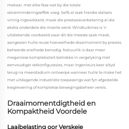
mekaar, met elke fase wat by die totale
ratverminderingseffek voeg. Selfs al raak hierdie stelsels
vinnig ingewikkeld, maak die prestasieverbetering al die
ekstra onderdele die moeite werd. Windturbines is 'n
uitstekende voorbeeld waar dit die meeste saak maak,
aangesien hulle reuse hoeveelhede draaimoment by presies
beheerde snelhede benodig. Natuurlik is daar meer
meganiese kompleksiteit betrokke in vergelyking met
eenvoudiger ratkonfigurasies, maar ingenieurs keer altyd
terug na meerstadium-ontwerpe wanneer hulle te make het
met uitdagende industriële toepassings wat fyn afgestelde
kraglewering of komplekse bewegingsbeheer vereis.
Draaimomentdigtheid en
Kompaktheid Voordele
Laaibelasting oor Verskeie