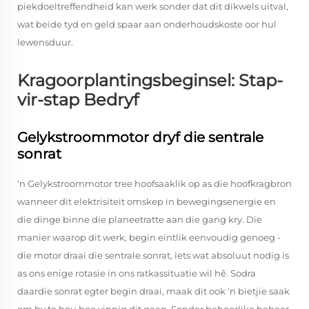
piekdoeltreffendheid kan werk sonder dat dit dikwels uitval,
wat beide tyd en geld spaar aan onderhoudskoste oor hul
lewensduur.
Kragoorplantingsbeginsel: Stap-
vir-stap Bedryf
Gelykstroommotor dryf die sentrale
sonrat
'n Gelykstroommotor tree hoofsaaklik op as die hoofkragbron
wanneer dit elektrisiteit omskep in bewegingsenergie en
die dinge binne die planeetratte aan die gang kry. Die
manier waarop dit werk, begin eintlik eenvoudig genoeg -
die motor draai die sentrale sonrat, iets wat absoluut nodig is
as ons enige rotasie in ons ratkassituatie wil hê. Sodra
daardie sonrat egter begin draai, maak dit ook 'n bietjie saak