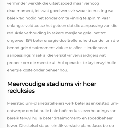
verminder werklik die uitset spoed maar verhoog
draaimoment, iets wat goed werk vir swaar toerusting wat
baie krag nodig het sonder om te vinnig te spin. 'n Paar
onlangse veldtoetse het getoon dat die aanpassing van die
reduksie verhouding in sekere masjiene gelei het tot
ongeveer 15% beter energie doeltreffendheid sonder om die
benodigde draaimoment vlakke te offer. Hierdie soort
aanpassings maak al die verskil vir vervaardigers wat
probeer om die meeste uit hul operasies te kry terwyl hulle
energie koste onder beheer hou.
Meervoudige stadiums vir hoër
reduksies
Meerstadium-planetratelleiers werk beter as enkelstadium-
ontwerpe omdat hulle baie hoër reduksieverhoudings kan
bereik terwyl hulle beter draaimoment- en spoedbeheer
lewer. Die stelsel stapel eintlik verskeie planetfases bo-op