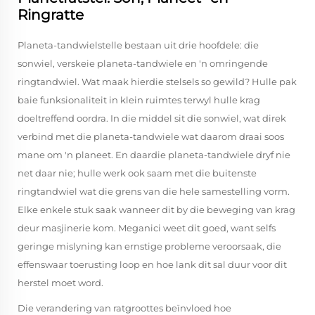
Ringratte
Planeta-tandwielstelle bestaan uit drie hoofdele: die
sonwiel, verskeie planeta-tandwiele en 'n omringende
ringtandwiel. Wat maak hierdie stelsels so gewild? Hulle pak
baie funksionaliteit in klein ruimtes terwyl hulle krag
doeltreffend oordra. In die middel sit die sonwiel, wat direk
verbind met die planeta-tandwiele wat daarom draai soos
mane om 'n planeet. En daardie planeta-tandwiele dryf nie
net daar nie; hulle werk ook saam met die buitenste
ringtandwiel wat die grens van die hele samestelling vorm.
Elke enkele stuk saak wanneer dit by die beweging van krag
deur masjinerie kom. Meganici weet dit goed, want selfs
geringe mislyning kan ernstige probleme veroorsaak, die
effenswaar toerusting loop en hoe lank dit sal duur voor dit
herstel moet word.
Die verandering van ratgroottes beïnvloed hoe