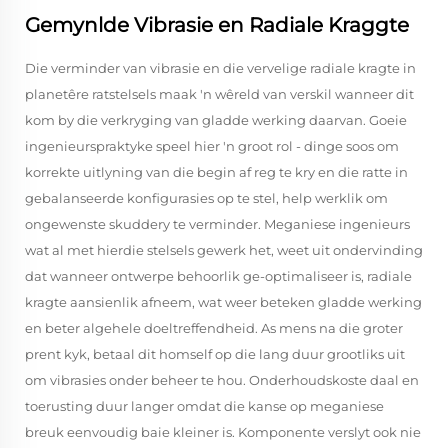
Gemynlde Vibrasie en Radiale Kraggte
Die verminder van vibrasie en die vervelige radiale kragte in
planetêre ratstelsels maak 'n wêreld van verskil wanneer dit
kom by die verkryging van gladde werking daarvan. Goeie
ingenieurspraktyke speel hier 'n groot rol - dinge soos om
korrekte uitlyning van die begin af reg te kry en die ratte in
gebalanseerde konfigurasies op te stel, help werklik om
ongewenste skuddery te verminder. Meganiese ingenieurs
wat al met hierdie stelsels gewerk het, weet uit ondervinding
dat wanneer ontwerpe behoorlik ge-optimaliseer is, radiale
kragte aansienlik afneem, wat weer beteken gladde werking
en beter algehele doeltreffendheid. As mens na die groter
prent kyk, betaal dit homself op die lang duur grootliks uit
om vibrasies onder beheer te hou. Onderhoudskoste daal en
toerusting duur langer omdat die kanse op meganiese
breuk eenvoudig baie kleiner is. Komponente verslyt ook nie