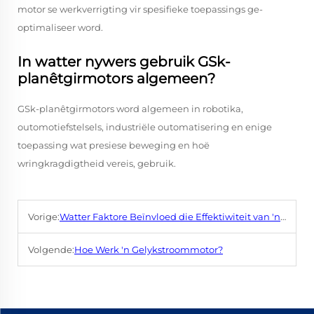
motor se werkverrigting vir spesifieke toepassings ge-
optimaliseer word.
In watter nywers gebruik GSk-
planêtgirmotors algemeen?
GSk-planêtgirmotors word algemeen in robotika,
outomotiefstelsels, industriële outomatisering en enige
toepassing wat presiese beweging en hoë
wringkragdigtheid vereis, gebruik.
Vorige:
Watter Faktore Beïnvloed die Effektiwiteit van 'n Gelykstroom-Planetaire Tandwielmotor?
Volgende:
Hoe Werk 'n Gelykstroommotor?