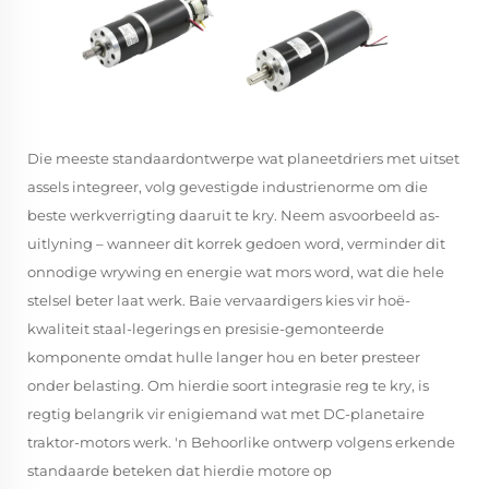
Die meeste standaardontwerpe wat planeetdriers met uitset
assels integreer, volg gevestigde industrienorme om die
beste werkverrigting daaruit te kry. Neem asvoorbeeld as-
uitlyning – wanneer dit korrek gedoen word, verminder dit
onnodige wrywing en energie wat mors word, wat die hele
stelsel beter laat werk. Baie vervaardigers kies vir hoë-
kwaliteit staal-legerings en presisie-gemonteerde
komponente omdat hulle langer hou en beter presteer
onder belasting. Om hierdie soort integrasie reg te kry, is
regtig belangrik vir enigiemand wat met DC-planetaire
traktor-motors werk. 'n Behoorlike ontwerp volgens erkende
standaarde beteken dat hierdie motore op