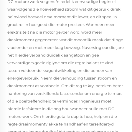
DC-motore werk volgens 'n redelik eenvoudige beginsel
waarvolgens die hoeveelheid stroom wat dit gebruik, direk
beïnvloed hoeveel draaimoment dit lewer, en dit speel 'n
groot rol in hoe goed die motor presteer. Wanneer meer
elektrisiteit na die motor gevoer word, word meer
draaimoment gegenereer, wat dit moontlik maak dat dinge
vloeiender en met meer krag beweeg. Navorsing oor die jare
het hierdie verband duidelik aangetoon en gee
vervaardigers goeie riglyne om die regte balans te vind
tussen voldoende kragontwikkeling en die beheer van
energieverbruik. Neem die verhouding tussen stroom en
draaimoment as voorbeeld. Om dit reg te kry, beteken beter
hantering van verskillende lasse sonder om energie te mors
of die doeltreffendheid te verminder. Ingenieurs moet
hierdie lasfaktore in die oog hou wanneer hulle met DC-
motore werk. Om hierdie getalle dop te hou, help om die
regte draaimomentvlakke te handhaaf en terselfdertyd
oormatige kragverbruik of hitteopbou te voorkom wat die