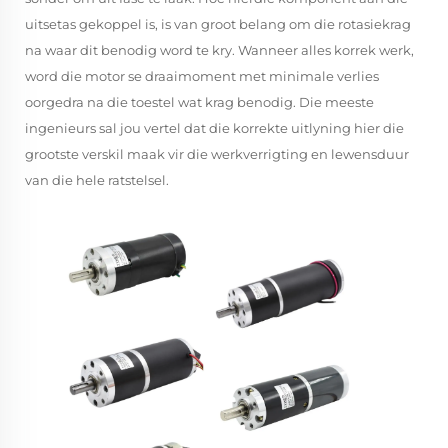
uitsetas gekoppel is, is van groot belang om die rotasiekrag
na waar dit benodig word te kry. Wanneer alles korrek werk,
word die motor se draaimoment met minimale verlies
oorgedra na die toestel wat krag benodig. Die meeste
ingenieurs sal jou vertel dat die korrekte uitlyning hier die
grootste verskil maak vir die werkverrigting en lewensduur
van die hele ratstelsel.