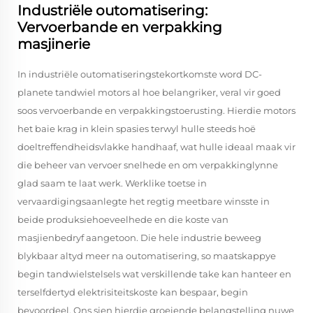
Industriële outomatisering:
Vervoerbande en verpakking
masjinerie
In industriële outomatiseringstekortkomste word DC-
planete tandwiel motors al hoe belangriker, veral vir goed
soos vervoerbande en verpakkingstoerusting. Hierdie motors
het baie krag in klein spasies terwyl hulle steeds hoë
doeltreffendheidsvlakke handhaaf, wat hulle ideaal maak vir
die beheer van vervoer snelhede en om verpakkinglynne
glad saam te laat werk. Werklike toetse in
vervaardigingsaanlegte het regtig meetbare winsste in
beide produksiehoeveelhede en die koste van
masjienbedryf aangetoon. Die hele industrie beweeg
blykbaar altyd meer na outomatisering, so maatskappye
begin tandwielstelsels wat verskillende take kan hanteer en
terselfdertyd elektrisiteitskoste kan bespaar, begin
bevoordeel. Ons sien hierdie groeiende belangstelling nuwe