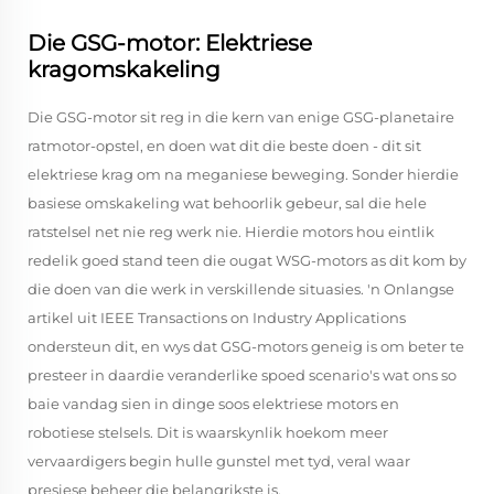
Die GSG-motor: Elektriese
kragomskakeling
Die GSG-motor sit reg in die kern van enige GSG-planetaire
ratmotor-opstel, en doen wat dit die beste doen - dit sit
elektriese krag om na meganiese beweging. Sonder hierdie
basiese omskakeling wat behoorlik gebeur, sal die hele
ratstelsel net nie reg werk nie. Hierdie motors hou eintlik
redelik goed stand teen die ougat WSG-motors as dit kom by
die doen van die werk in verskillende situasies. 'n Onlangse
artikel uit IEEE Transactions on Industry Applications
ondersteun dit, en wys dat GSG-motors geneig is om beter te
presteer in daardie veranderlike spoed scenario's wat ons so
baie vandag sien in dinge soos elektriese motors en
robotiese stelsels. Dit is waarskynlik hoekom meer
vervaardigers begin hulle gunstel met tyd, veral waar
presiese beheer die belangrikste is.