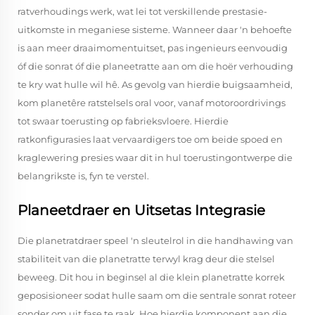
ratverhoudings werk, wat lei tot verskillende prestasie-
uitkomste in meganiese sisteme. Wanneer daar 'n behoefte
is aan meer draaimomentuitset, pas ingenieurs eenvoudig
óf die sonrat óf die planeetratte aan om die hoër verhouding
te kry wat hulle wil hê. As gevolg van hierdie buigsaamheid,
kom planetêre ratstelsels oral voor, vanaf motoroordrivings
tot swaar toerusting op fabrieksvloere. Hierdie
ratkonfigurasies laat vervaardigers toe om beide spoed en
kraglewering presies waar dit in hul toerustingontwerpe die
belangrikste is, fyn te verstel.
Planeetdraer en Uitsetas Integrasie
Die planetratdraer speel 'n sleutelrol in die handhawing van
stabiliteit van die planetratte terwyl krag deur die stelsel
beweeg. Dit hou in beginsel al die klein planetratte korrek
geposisioneer sodat hulle saam om die sentrale sonrat roteer
sonder om uit fase te raak. Hoe hierdie komponent aan die