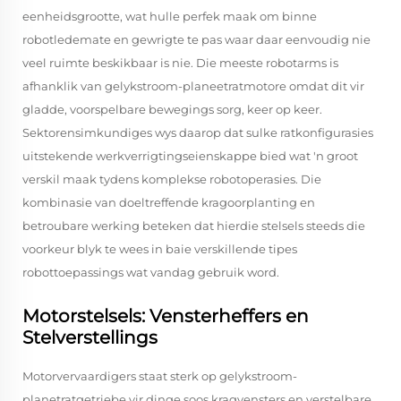
eenheidsgrootte, wat hulle perfek maak om binne
robotledemate en gewrigte te pas waar daar eenvoudig nie
veel ruimte beskikbaar is nie. Die meeste robotarms is
afhanklik van gelykstroom-planeetratmotore omdat dit vir
gladde, voorspelbare bewegings sorg, keer op keer.
Sektorensimkundiges wys daarop dat sulke ratkonfigurasies
uitstekende werkverrigtingseienskappe bied wat 'n groot
verskil maak tydens komplekse robotoperasies. Die
kombinasie van doeltreffende kragoorplanting en
betroubare werking beteken dat hierdie stelsels steeds die
voorkeur blyk te wees in baie verskillende tipes
robottoepassings wat vandag gebruik word.
Motorstelsels: Vensterheffers en
Stelverstellings
Motorvervaardigers staat sterk op gelykstroom-
planetratgetriebe vir dinge soos kragvensters en verstelbare