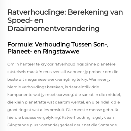
Ratverhoudinge: Berekening van
Spoed- en
Draaimomentverandering
Formule: Verhouding Tussen Son-,
Planeet- en Ringstawwe
Om 'n hanteer te kry oor ratverhoudings binne planetêre
ratstelsels maak 'n reuseverskil wanneer jy probeer om die
beste uit meganiese werkverrigting te kry. Wanneer jy
hierdie verhoudings bereken, is daar eintlik drie
komponente wat jy moet oorweeg: die sonrat in die middel,
die klein planetratte wat daarom wentel, en uiteindelik die
groot ringrat wat alles omsluit. Die meeste mense gebruik
hierdie basiese vergelyking: Ratverhouding is gelyk aan
(Ringtande plus Sontande) gedeel deur net die Sontande.