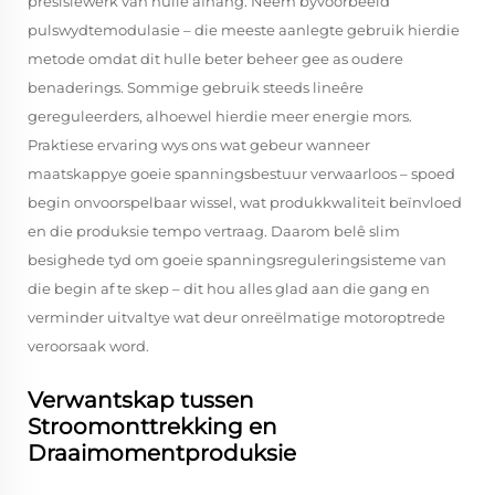
presisiewerk van hulle afhang. Neem byvoorbeeld
pulswydtemodulasie – die meeste aanlegte gebruik hierdie
metode omdat dit hulle beter beheer gee as oudere
benaderings. Sommige gebruik steeds lineêre
gereguleerders, alhoewel hierdie meer energie mors.
Praktiese ervaring wys ons wat gebeur wanneer
maatskappye goeie spanningsbestuur verwaarloos – spoed
begin onvoorspelbaar wissel, wat produkkwaliteit beïnvloed
en die produksie tempo vertraag. Daarom belê slim
besighede tyd om goeie spanningsreguleringsisteme van
die begin af te skep – dit hou alles glad aan die gang en
verminder uitvaltye wat deur onreëlmatige motoroptrede
veroorsaak word.
Verwantskap tussen
Stroomonttrekking en
Draaimomentproduksie