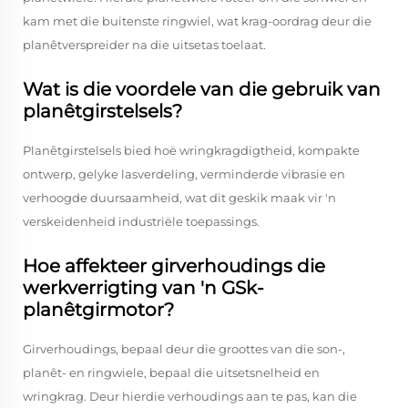
kam met die buitenste ringwiel, wat krag-oordrag deur die
planêtverspreider na die uitsetas toelaat.
Wat is die voordele van die gebruik van
planêtgirstelsels?
Planêtgirstelsels bied hoë wringkragdigtheid, kompakte
ontwerp, gelyke lasverdeling, verminderde vibrasie en
verhoogde duursaamheid, wat dit geskik maak vir 'n
verskeidenheid industriële toepassings.
Hoe affekteer girverhoudings die
werkverrigting van 'n GSk-
planêtgirmotor?
Girverhoudings, bepaal deur die groottes van die son-,
planêt- en ringwiele, bepaal die uitsetsnelheid en
wringkrag. Deur hierdie verhoudings aan te pas, kan die