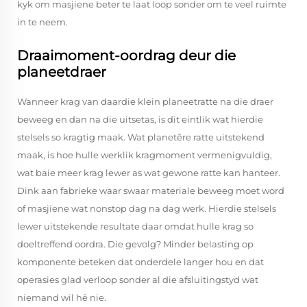
kyk om masjiene beter te laat loop sonder om te veel ruimte
in te neem.
Draaimoment-oordrag deur die
planeetdraer
Wanneer krag van daardie klein planeetratte na die draer
beweeg en dan na die uitsetas, is dit eintlik wat hierdie
stelsels so kragtig maak. Wat planetêre ratte uitstekend
maak, is hoe hulle werklik kragmoment vermenigvuldig,
wat baie meer krag lewer as wat gewone ratte kan hanteer.
Dink aan fabrieke waar swaar materiale beweeg moet word
of masjiene wat nonstop dag na dag werk. Hierdie stelsels
lewer uitstekende resultate daar omdat hulle krag so
doeltreffend oordra. Die gevolg? Minder belasting op
komponente beteken dat onderdele langer hou en dat
operasies glad verloop sonder al die afsluitingstyd wat
niemand wil hê nie.