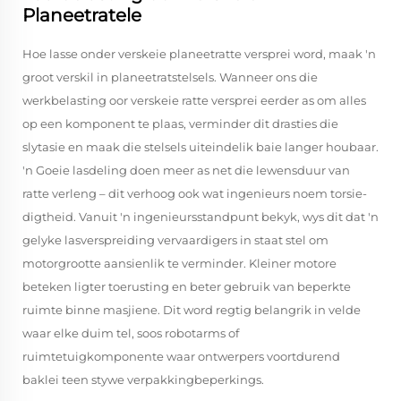
Planeetratele
Hoe lasse onder verskeie planeetratte versprei word, maak 'n
groot verskil in planeetratstelsels. Wanneer ons die
werkbelasting oor verskeie ratte versprei eerder as om alles
op een komponent te plaas, verminder dit drasties die
slytasie en maak die stelsels uiteindelik baie langer houbaar.
'n Goeie lasdeling doen meer as net die lewensduur van
ratte verleng – dit verhoog ook wat ingenieurs noem torsie-
digtheid. Vanuit 'n ingenieursstandpunt bekyk, wys dit dat 'n
gelyke lasverspreiding vervaardigers in staat stel om
motorgrootte aansienlik te verminder. Kleiner motore
beteken ligter toerusting en beter gebruik van beperkte
ruimte binne masjiene. Dit word regtig belangrik in velde
waar elke duim tel, soos robotarms of
ruimtetuigkomponente waar ontwerpers voortdurend
baklei teen stywe verpakkingbeperkings.