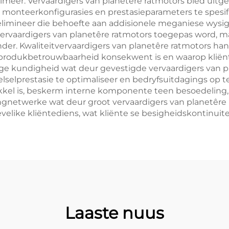
imeer. Vervaardigers van planetêre ratmotors bied uitg
 monteerkonfigurasies en prestasieparameters te spesif
limineer die behoefte aan addisionele meganiese wysig
rvaardigers van planetêre ratmotors toegepas word, m
inder. Kwaliteitvervaardigers van planetêre ratmotors h
produkbetrouwbaarheid konsekwent is en waarop kliënte 
e kundigheid wat deur gevestigde vervaardigers van pla
lselprestasie te optimaliseer en bedryfsuitdagings op t
kkel is, beskerm interne komponente teen besoedeling, 
ingnetwerke wat deur groot vervaardigers van planetêre
elike kliëntediens, wat kliënte se besigheidskontinuite
Laaste nuus