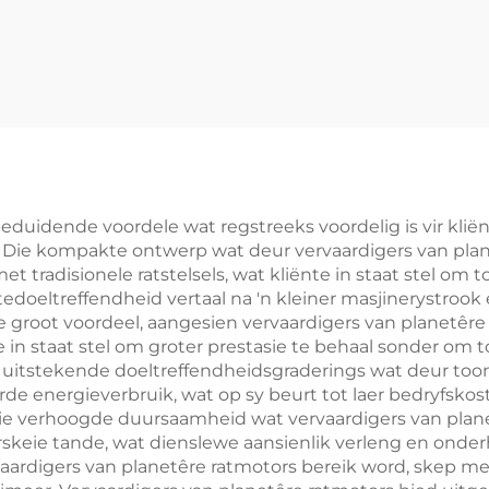
eduidende voordele wat regstreeks voordelig is vir klië
k. Die kompakte ontwerp wat deur vervaardigers van plan
t tradisionele ratstelsels, wat kliënte in staat stel om 
edoeltreffendheid vertaal na 'n kleiner masjinerystrook en
 groot voordeel, aangesien vervaardigers van planetêre
in staat stel om groter prestasie te behaal sonder om t
ie uitstekende doeltreffendheidsgraderings wat deur t
erde energieverbruik, wat op sy beurt tot laer bedryfs
 van die verhoogde duursaamheid wat vervaardigers van pl
erskeie tande, wat dienslewe aansienlik verleng en onde
vaardigers van planetêre ratmotors bereik word, skep me