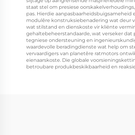
slijtage op aangrensende masjineriedele min
staat stel om presiese oorskakelverhoudings,
pas. Hierdie aanpasbaarheidsbuigsameheid e
modulêre konstruksiebenadering wat deur ve
wat stilstand en dienskoste vir kliënte verm
gehaltebeheerstandaarde, wat verseker dat 
tegniese ondersteuning en ingenieurskundig
waardevolle beradingdienste wat help om ste
vervaardigers van planetêre ratmotors ontwi
eienaarskoste. Die globale voorsieningskett
betroubare produkbeskikbaarheid en reaksiev