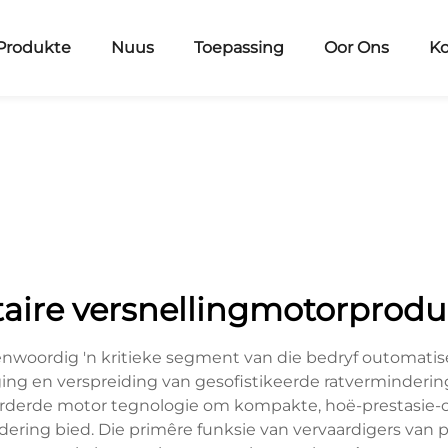
Produkte
Nuus
Toepassing
Oor Ons
Ko
taire versnellingmotorprodu
eenwoordig 'n kritieke segment van die bedryf outomati
iging en verspreiding van gesofistikeerde ratverminderin
rderde motor tegnologie om kompakte, hoë-prestasie-o
ing bied. Die primêre funksie van vervaardigers van p