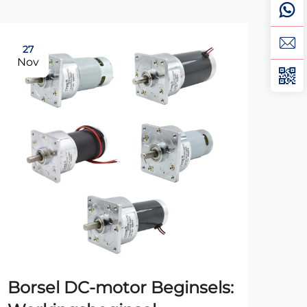
27
15
Nov
De
Borsel DC-motor Beginsels:
202