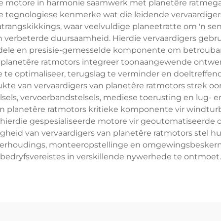
iese motore in harmonie saamwerk met planetêre ratmeg
 tegnologiese kenmerke wat die leidende vervaardigers 
rangskikkings, waar veelvuldige planeetratte om 'n sentr
 en verbeterde duursaamheid. Hierdie vervaardigers geb
ddele en presisie-gemesselde komponente om betrouba
n planetêre ratmotors integreer toonaangewende ontw
 te optimaliseer, terugslag te verminder en doeltreff
ukte van vervaardigers van planetêre ratmotors strek oo
sels, vervoerbandstelsels, mediese toerusting en lug- e
an planetêre ratmotors kritieke komponente vir windturb
an hierdie gespesialiseerde motore vir geoutomatiseerde
gheid van vervaardigers van planetêre ratmotors stel hul
 ratverhoudings, monteeropstellinge en omgewingsbesker
bedryfsvereistes in verskillende nywerhede te ontmoet.