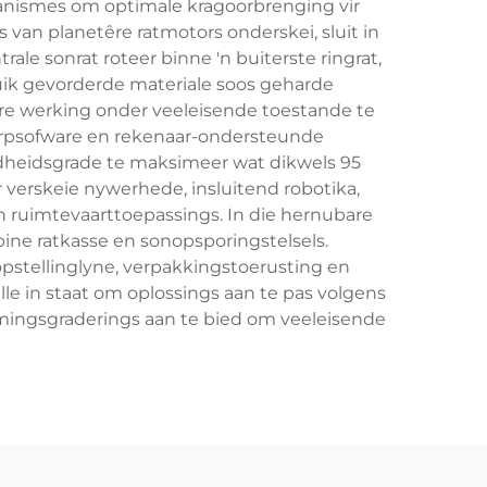
anismes om optimale kragoorbrenging vir
van planetêre ratmotors onderskei, sluit in
ale sonrat roteer binne 'n buiterste ringrat,
ruik gevorderde materiale soos geharde
re werking onder veeleisende toestande te
erpsofware en rekenaar-ondersteunde
endheidsgrade te maksimeer wat dikwels 95
r verskeie nywerhede, insluitend robotika,
n ruimtevaarttoepassings. In die hernubare
ine ratkasse en sonopsporingstelsels.
 opstellinglyne, verpakkingstoerusting en
le in staat om oplossings aan te pas volgens
mingsgraderings aan te bied om veeleisende