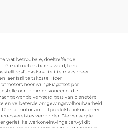
nte wat betroubare, doeltreffende
etêre ratmotors bereik word, bied
toestellingsfunksionaliteit te maksimeer
 laer fasiliteitskoste. Hoër
 ratmotors hoër wringkragafset per
oestelle oor te dimensioneer of die
oonaangewende vervaardigers van planetêre
koste en verbeterde omgewingsvolhoubaarheid
anetêre ratmotors in hul produkte inkorporeer
rhoudsvereistes verminder. Die verlaagde
er gerieflike werkoneinwinge terwyl dit