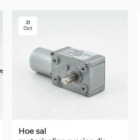
21
Oct
Hoe sal