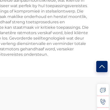
ebreide aanpasmoontlikhede, wat kliënte in
iseer wat perfek by hul toepassingsvereistes
ings of kompromieë in stelselontwerp. Die
aak maklike onderhoud en herstel moontlik,
andhaaf streng toetsprosedures en
kan staatmaak vir kritieke toepassings. Die
netêre ratmotors verskaf word, bied kliënte
e los. Gevorderde seëltegnologieë wat deur
verleng diensintervalle en verminder totale
 ratmotors gehandhaaf word, verseker
itsvereistes ondersteun.