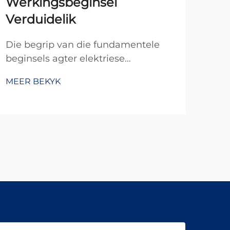
Werkingsbeginsel
Pl
Verduidelik
Mod
vere
Die begrip van die fundamentele
kom
beginsels agter elektriese
MEE
wat
motortegnologie is noodsaaklik vir
MEER BEKYK
wee
ingenieurs, tegnici en enigiemand
ver
wat met elektriese stelsels werk. Die
ing
borssel-dc-motor verteenwoordig
krag
een van die mees basiese en
wydste gebruikte motorontwerpe
in...