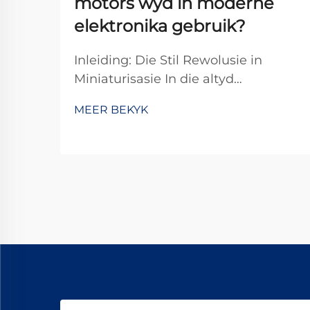
motors wyd in moderne
elektronika gebruik?
Inleiding: Die Stil Rewolusie in
Miniaturisasie In die altyd
veranderende landskap van
MEER BEKYK
moderne elektronika, het mikro-DC-
motors onontbeerlike komponente
geword wat ons daaglikse
tegnologiese interaksies dryf. Van
die subtiele vibrasie in s...