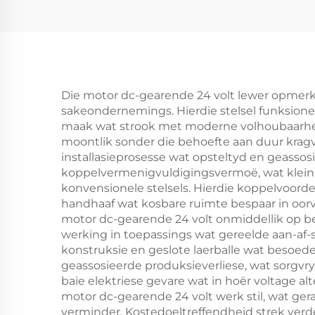
Die motor dc-gearende 24 volt lewer opmerkl
sakeondernemings. Hierdie stelsel funksione
maak wat strook met moderne volhoubaarheids
moontlik sonder die behoefte aan duur kragv
installasieprosesse wat opsteltyd en geasso
koppelvermenigvuldigingsvermoë, wat kleiner,
konvensionele stelsels. Hierdie koppelvoord
handhaaf wat kosbare ruimte bespaar in oorv
motor dc-gearende 24 volt onmiddellik op be
werking in toepassings wat gereelde aan-af-
konstruksie en geslote laerballe wat besoede
geassosieerde produksieverliese, wat sorgvryhe
baie elektriese gevare wat in hoër voltage 
motor dc-gearende 24 volt werk stil, wat ge
verminder. Kostedoeltreffendheid strek verde