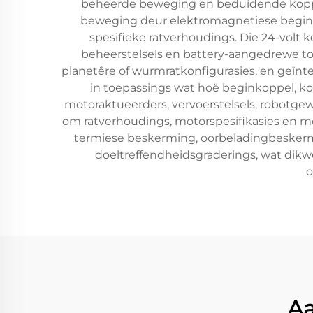
beheerde beweging en beduidende koppela
beweging deur elektromagnetiese begins
spesifieke ratverhoudings. Die 24-volt 
beheerstelsels en battery-aangedrewe to
planetêre of wurmratkonfigurasies, en geïnte
in toepassings wat hoë beginkoppel, k
motoraktueerders, vervoerstelsels, robotge
om ratverhoudings, motorspesifikasies en mo
termiese beskerming, oorbeladingbeskerm
doeltreffendheidsgraderings, wat dikw
o
Aa