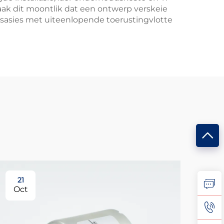
aak dit moontlik dat een ontwerp verskeie
isasies met uiteenlopende toerustingvlotte
21
2
Oct
No