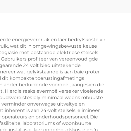
rde energieverbruik en laer bedryfskoste vir
bruik, wat dit 'n omgewingsbewuste keuse
egrasie met bestaande elektriese stelsels
. Gebruikers profiteer van vereenvoudigde
-gearende 24 volt bied uitstekende
enereer wat gelykstaande is aan baie groter
yl dit kompakte toerustingafmetings
 'n ander beduidende voordeel, aangesien die
t. Hierdie reaksievermoë verseker vloeiende
rhoudsvereistes bly minimaal weens robuuste
id verminder onverwagse uitvaltye en
 inherent is aan 24-volt stelsels, elimineer
ir operateurs en onderhoudspersoneel. Die
siliteite, laboratoriums of woonbuurte
de installasie, laer onderhoudskoste en 'n