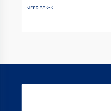
Mikro-DC-motors, gewoonlik
MEER BEKYK
gedefinieer as motore met
deursnitte minder as 38 mm, het
onontbeerlike komponente in
moderne tegnologie-toepassings
geword. Vanaf presisie-mediese
toestelle tot ...