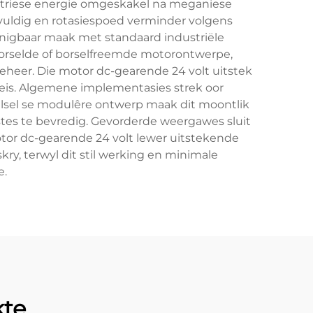
ektriese energie omgeskakel na meganiese
uldig en rotasiespoed verminder volgens
renigbaar maak met standaard industriële
borselde of borselfreemde motorontwerpe,
beheer. Die motor dc-gearende 24 volt uitstek
eis. Algemene implementasies strek oor
elsel se modulêre ontwerp maak dit moontlik
stes te bevredig. Gevorderde weergawes sluit
or dc-gearende 24 volt lewer uitstekende
y, terwyl dit stil werking en minimale
e.
kte