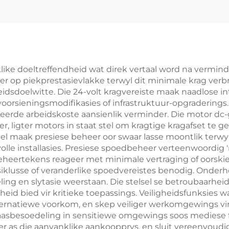
ike doeltreffendheid wat direk vertaal word na verminde
er op piekprestasievlakke terwyl dit minimale krag ver
doelwitte. Die 24-volt kragvereiste maak naadlose int
oorsieningsmodifikasies of infrastruktuur-opgraderings
sieerde arbeidskoste aansienlik verminder. Die motor dc
 ligter motors in staat stel om kragtige kragafset te g
eel maak presiese beheer oor swaar lasse moontlik terw
olle installasies. Presiese spoedbeheer verteenwoordig
heertekens reageer met minimale vertraging of oorskie
siklusse of veranderlike spoedvereistes benodig. Onde
ling en slytasie weerstaan. Die stelsel se betroubaarhe
id bied vir kritieke toepassings. Veiligheidsfunksies wat
alternatiewe voorkom, en skep veiliger werkomgewings v
raasbesoedeling in sensitiewe omgewings soos mediese fa
r as die aanvanklike aankoopprys, en sluit vereenvoudig