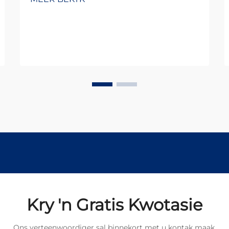
moderne elektronika, het mikro-DC-
motors onontbeerlike komponente
geword wat ons daaglikse
tegnologiese interaksies dryf. Van
die subtiele vibrasie in s...
Kry 'n Gratis Kwotasie
Ons verteenwoordiger sal binnekort met u kontak maak.