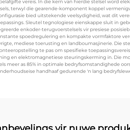
fgifte vereis. In die kern van hierdie stelsel word el
els, terwyl die gearende-komponent koppel vermenigv
konfigurasie bied uitstekende veelsydigheid, wat dit ve
epassings. Sleutel tegnologiese eienskappe sluit in ge
greerde enkoder-terugvoerstelsels vir presiese posisie
onstante spoedregulering en kompakte vormfaktore ver
wrigte, mediese toerusting en landboumasjinerie. Die st
nteeropstelling te pas om spesifieke toepassingsverei
ing en elektromagnetiese steuringskerming in. Die mot
els meer as 85% in optimale bedryfsomstandighede oorskr
nderhoudseise handhaaf gedurende 'n lang bedryfslew
nbevelings vir nuwe produ