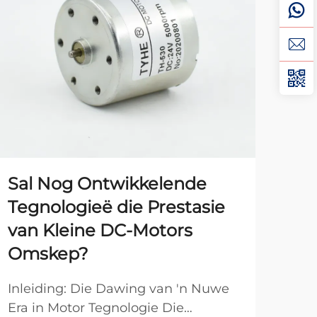
Sal Nog Ontwikkelende
Di
Tegnologieë die Prestasie
Wa
van Kleine DC-Motors
Ta
Omskep?
Dr
Bes
Inleiding: Die Dawing van 'n Nuwe
Po
Era in Motor Tegnologie Die