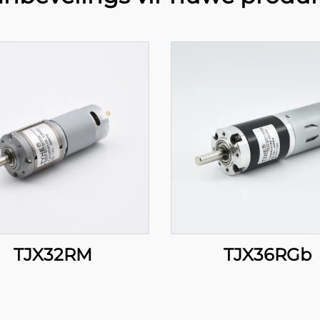
TJX32RM
TJX36RGb