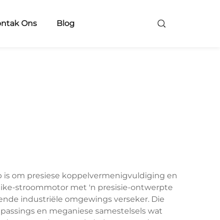
ntak Ons
Blog
p is om presiese koppelvermenigvuldiging en
elike-stroommotor met 'n presisie-ontwerpte
pende industriële omgewings verseker. Die
oepassings en meganiese samestelsels wat