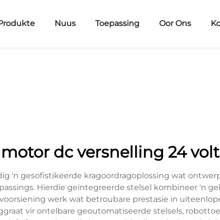
Produkte
Nuus
Toepassing
Oor Ons
Ko
motor dc versnelling 24 volt
ig 'n gesofistikeerde kragoordragoplossing wat ontwer
epassings. Hierdie geïntegreerde stelsel kombineer 'n g
gvoorsiening werk wat betroubare prestasie in uiteenlo
uggraat vir ontelbare geoutomatiseerde stelsels, robott