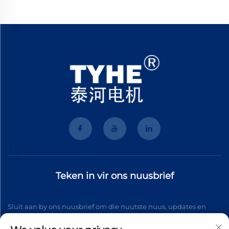
Teken in vir ons nuusbrief
Sluit aan by ons nuusbrief om die nuutste nuus, updates en
insigte van ons span te ontvang.