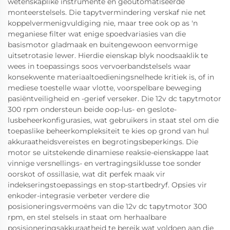
wetenskaplike instrumente en geoutomatiseerde
monteerstelsels. Die tapytvermindering verskaf nie net
koppelvermenigvuldiging nie, maar tree ook op as 'n
meganiese filter wat enige spoedvariasies van die
basismotor gladmaak en buitengewoon eenvormige
uitsetrotasie lewer. Hierdie eienskap blyk noodsaaklik te
wees in toepassings soos vervoerbandstelsels waar
konsekwente materiaaltoedieningsnelhede kritiek is, of in
mediese toestelle waar vlotte, voorspelbare beweging
pasiëntveiligheid en -gerief verseker. Die 12v dc tapytmotor
300 rpm ondersteun beide oop-lus- en geslote-
lusbeheerkonfigurasies, wat gebruikers in staat stel om die
toepaslike beheerkompleksiteit te kies op grond van hul
akkuraatheidsvereistes en begrotingsbeperkings. Die
motor se uitstekende dinamiese reaksie-eienskappe laat
vinnige versnellings- en vertragingsiklusse toe sonder
oorskot of ossillasie, wat dit perfek maak vir
indekseringstoepassings en stop-startbedryf. Opsies vir
enkoder-integrasie verbeter verdere die
posisioneringsvermoëns van die 12v dc tapytmotor 300
rpm, en stel stelsels in staat om herhaalbare
posisioneringsakkuraatheid te bereik wat voldoen aan die