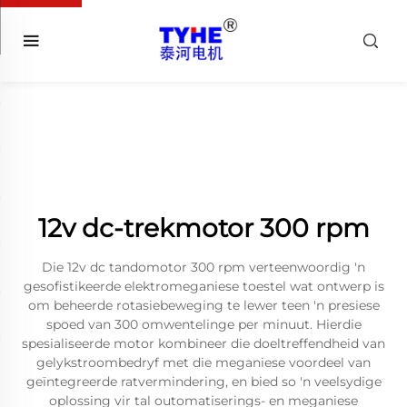
12v dc-trekmotor 300 rpm
Die 12v dc tandomotor 300 rpm verteenwoordig 'n
gesofistikeerde elektromeganiese toestel wat ontwerp is
om beheerde rotasiebeweging te lewer teen 'n presiese
spoed van 300 omwentelinge per minuut. Hierdie
spesialiseerde motor kombineer die doeltreffendheid van
gelykstroombedryf met die meganiese voordeel van
geïntegreerde ratvermindering, en bied so 'n veelsydige
oplossing vir tal outomatiserings- en meganiese