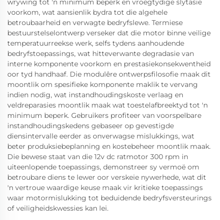
wrywing tot 'n minimum beperk en vroegtydige slytasie
voorkom, wat aansienlik bydra tot die algehele
betroubaarheid en verwagte bedryfslewe. Termiese
bestuurstelselontwerp verseker dat die motor binne veilige
temperatuurreekse werk, selfs tydens aanhoudende
bedryfstoepassings, wat hitteverwante degradasie van
interne komponente voorkom en prestasiekonsekwentheid
oor tyd handhaaf. Die modulêre ontwerpsfilosofie maak dit
moontlik om spesifieke komponente maklik te vervang
indien nodig, wat instandhoudingskoste verlaag en
veldreparasies moontlik maak wat toestelafbreektyd tot 'n
minimum beperk. Gebruikers profiteer van voorspelbare
instandhoudingskedens gebaseer op gevestigde
diensintervalle eerder as onverwagse mislukkings, wat
beter produksiebeplanning en kostebeheer moontlik maak.
Die bewese staat van die 12v dc ratmotor 300 rpm in
uiteenlopende toepassings, demonstreer sy vermoë om
betroubare diens te lewer oor verskeie nywerhede, wat dit
'n vertroue waardige keuse maak vir kritieke toepassings
waar motormislukking tot beduidende bedryfsversteurings
of veiligheidskwessies kan lei.