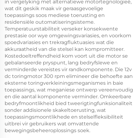
in vergelyking met alternatiewe motortegnologieë,
wat dit geskik maak vir geraasgevoelige
toepassings soos mediese toerusting en
residensiële outomatiseringsisteme.
Temperatuurstabiliteit verseker konsekwente
prestasie oor wye omgewingsvariasies, en voorkom
spoedvariasies en trekragfluktuasies wat die
akkuraatheid van die stelsel kan kompromitteer.
Kostedoeltreffendheid kom voort uit die motor se
gebalanseerde pryspunt, lang bedryfslewe en
verminderde vereistes vir randkomponente. Die 12v
dc toringmotor 300 rpm elimineer die behoefte aan
eksterne toringverkleiningsmeganismes in baie
toepassings, wat meganiese ontwerp vereenvoudig
en die aantal komponente verminder. Omkeerbare
bedryfmoontlikheid bied tweerigtingfunksionaliteit
sonder addisionele skakeltoerusting, wat
toepassingsmoontlikhede en stelselfleksibiliteit
uitbrei vir gebruikers wat omvattende
bewegingsbeheeroplossings soek.