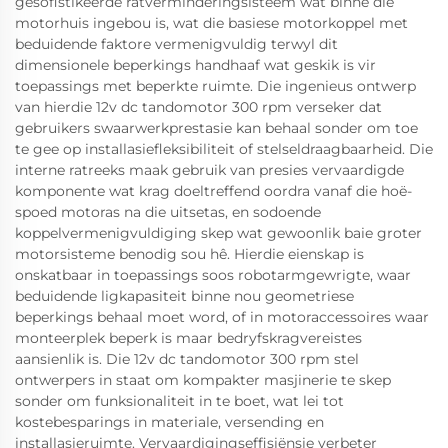
gesofistikeerde ratverminderingsisteem wat binne die
motorhuis ingebou is, wat die basiese motorkoppel met
beduidende faktore vermenigvuldig terwyl dit
dimensionele beperkings handhaaf wat geskik is vir
toepassings met beperkte ruimte. Die ingenieus ontwerp
van hierdie 12v dc tandomotor 300 rpm verseker dat
gebruikers swaarwerkprestasie kan behaal sonder om toe
te gee op installasiefleksibiliteit of stelseldraagbaarheid. Die
interne ratreeks maak gebruik van presies vervaardigde
komponente wat krag doeltreffend oordra vanaf die hoë-
spoed motoras na die uitsetas, en sodoende
koppelvermenigvuldiging skep wat gewoonlik baie groter
motorsisteme benodig sou hê. Hierdie eienskap is
onskatbaar in toepassings soos robotarmgewrigte, waar
beduidende ligkapasiteit binne nou geometriese
beperkings behaal moet word, of in motoraccessoires waar
monteerplek beperk is maar bedryfskragvereistes
aansienlik is. Die 12v dc tandomotor 300 rpm stel
ontwerpers in staat om kompakter masjinerie te skep
sonder om funksionaliteit in te boet, wat lei tot
kostebesparings in materiale, versending en
installasieruimte. Vervaardigingseffisiënsie verbeter