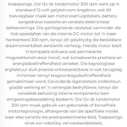
toepassings. Die 12v dc tandomotor 300 rpm werk op 'n
standaard 12-volt gelykstroom-kragbron, wat dit
toevoegbaar maak aan motorvoertuigstelsels, battery-
aangedrewe toestelle en verskeie elektroniese
beheerskringe. Die geïntegreerde ratstelsel verminder die
hoë-spoedafset van die interne DC-motor tot 'n meer
hanteerbare 300 rpm, terwyl dit gelyktydig die beskikbare
draaimomentafset aansienlik verhoog. Hierdie motor besit
'n kompakte ontwerp wat permanente
magneetkonstruksie insluit, wat konsekwente prestasie en
energiedoeltreffendheid verseker. Die tegnologiese
argitektuur sluit presisie-ontwerpratstawe in wat terugslag
minimeer terwyl kragoordragsdoeltreffendheid
gemaksimeer word. Gevorderde lagerstelsels ondersteun
gladde werking en 'n verlengde bedryfslewe, terwyl die
verseëlde behuising interne komponente teen
omgewingsbesoedeling beskerm. Die 12v dc tandomotor
300 rpm maak gebruik van geborselde of borselfreie
motortegnologie, afhangende van die spesifieke model,
waar elke variante eie prestasiekenmerke bied. Toepassings
strek oor robotika, vervoerbandstelsels,