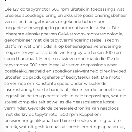
Die 12v dc tapytmotor 300 rpm uitstek in toepassings wat
presiese spoedregulering en akkurate posisioneringsbeheer
vereis, en bied gebruikers ongekende beheer oor
meganiese beweging in geoutomatiseerde stelsels. Die
inherente eienskappe van Gelykstroom-motortegnologie,
gekombineer met die tapytverminderingstelsel, skep 'n
platform wat onmiddellik op beheersignaalveranderinge
reageer terwyl dit stabiele werking by die teiken 300 rpm
spoed handhaaf. Hierdie reaksievermoë maak die 12v dc
tapytmotor 300 rpm ideaal vir servo-toepassings waar
posisieakkuraatheid en spoedkonsekwentheid direk invloed
uitoefen op produkgehalte of bedryfsekuriteit. Die motor
se vermoë om konstante spoed onder wisselende
lasomstandighede te handhaaf, elimineer die behoefte aan
ingewikkelde terugvoerstelsels in baie toepassings, wat die
stelselkompleksiteit sowel as die geassosieerde koste
verminder. Gevorderde beheerelektronika kan naadloos
met die 12v dc tapytmotor 300 rpm koppel om
posisioneringsakkuraatheid binne breuke van 'n graad te
bereik, wat dit geskik maak vir presisiemetingsapparatuur,