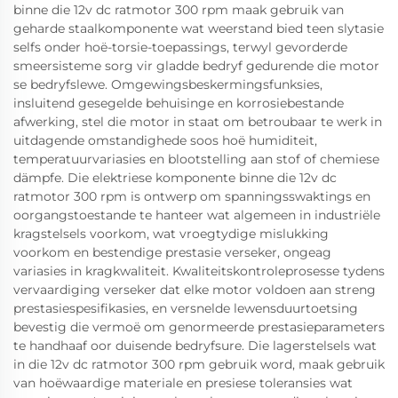
binne die 12v dc ratmotor 300 rpm maak gebruik van
geharde staalkomponente wat weerstand bied teen slytasie
selfs onder hoë-torsie-toepassings, terwyl gevorderde
smeersisteme sorg vir gladde bedryf gedurende die motor
se bedryfslewe. Omgewingsbeskermingsfunksies,
insluitend gesegelde behuisinge en korrosiebestande
afwerking, stel die motor in staat om betroubaar te werk in
uitdagende omstandighede soos hoë humiditeit,
temperatuurvariasies en blootstelling aan stof of chemiese
dämpfe. Die elektriese komponente binne die 12v dc
ratmotor 300 rpm is ontwerp om spanningsswaktings en
oorgangstoestande te hanteer wat algemeen in industriële
kragstelsels voorkom, wat vroegtydige mislukking
voorkom en bestendige prestasie verseker, ongeag
variasies in kragkwaliteit. Kwaliteitskontroleprosesse tydens
vervaardiging verseker dat elke motor voldoen aan streng
prestasiespesifikasies, en versnelde lewensduurtoetsing
bevestig die vermoë om genormeerde prestasieparameters
te handhaaf oor duisende bedryfsure. Die lagerstelsels wat
in die 12v dc ratmotor 300 rpm gebruik word, maak gebruik
van hoëwaardige materiale en presiese toleransies wat