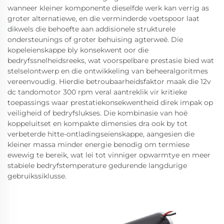
wanneer kleiner komponente dieselfde werk kan verrig as
groter alternatiewe, en die verminderde voetspoor laat
dikwels die behoefte aan addisionele strukturele
ondersteunings of groter behuising agterweë. Die
kopeleienskappe bly konsekwent oor die
bedryfssnelheidsreeks, wat voorspelbare prestasie bied wat
stelselontwerp en die ontwikkeling van beheeralgoritmes
vereenvoudig. Hierdie betroubaarheidsfaktor maak die 12v
dc tandomotor 300 rpm veral aantreklik vir kritieke
toepassings waar prestatiekonsekwentheid direk impak op
veiligheid of bedryfslukses. Die kombinasie van hoë
koppeluitset en kompakte dimensies dra ook by tot
verbeterde hitte-ontladingseienskappe, aangesien die
kleiner massa minder energie benodig om termiese
ewewig te bereik, wat lei tot vinniger opwarmtye en meer
stabiele bedryfstemperature gedurende langdurige
gebruikssiklusse.