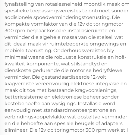
fynafstelling van rotasiesnelheid moontlik maak om
spesifieke toepassingsvereistes te ontmoet sonder
addisionele spoedverminderingstoerusting. Die
kompakte vormfaktor van die 12v dc toringmotor
300 rpm bespaar kosbare installasieruimte en
verminder die algehele massa van die stelsel, wat
dit ideaal maak vir ruimtebeperkte omgewings en
mobiele toerusting. Onderhoudsvereistes bly
minimaal weens die robuuste konstruksie en hoë-
kwaliteit komponente, wat stilstandtyd en
dienskoste gedurende die motor se bedryfslewe
verminder. Die gestandaardiseerde 12-volt
kragvereiste vereenvoudig elektriese integrasie en
maak dit toe met bestaande kragvoorsienings,
batteriesisteme en elektroniese beheer sonder
kostebehoefte aan wysigings. Installasie word
eenvoudig met standaardmonteerpatrone en
verbindingskoppelvlakke wat opsteltyd verminder
en die behoefte aan spesiale beugels of adapters
elimineer. Die 12v dc toringmotor 300 rpm werk stil