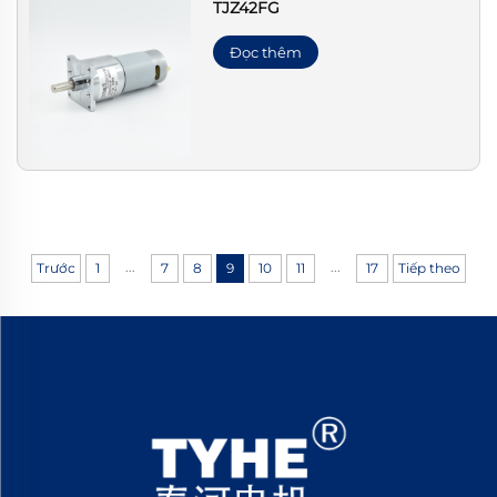
TJZ42FG
Đọc thêm
...
...
Trước
1
7
8
9
10
11
17
Tiếp theo