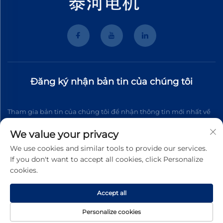
Đăng ký nhận bản tin của chúng tôi
Tham gia bản tin của chúng tôi để nhận thông tin mới nhất về
ngành, cập nhật và những hiểu biết từ đội ngũ của chúng tôi.
We value your privacy
We use cookies and similar tools to provide our services.
If you don't want to accept all cookies, click Personalize
Đăng ký
cookies.
Accept all
Bản quyền © 2026 Wenzhou Tyhe Motor Co.,ltd. Mọi quyền được
bảo lưu
Chính sách Riêng tư
Personalize cookies