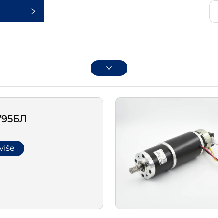
795БЛ
 više