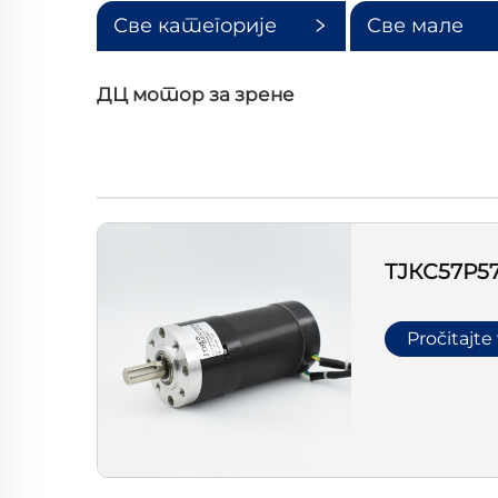
Све категорије
Све мале
категорије
ДЦ мотор за зрене
ТЈКС57Р5
Pročitajte