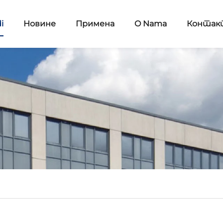
i
Новине
Примена
O Nama
Контак