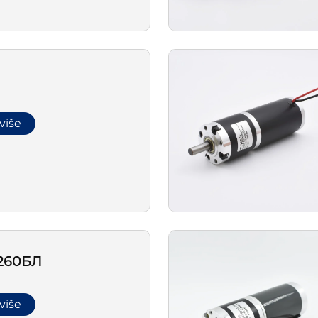
 više
260БЛ
 više