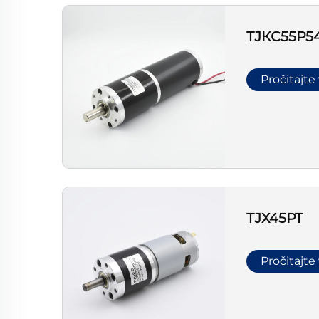
ТЈКС55Р5
Pročitajte
ТЈХ45РТ
Pročitajte