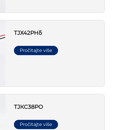
ТЈХ42РНб
Pročitajte više
ТЈКС38РО
Pročitajte više