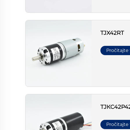
TJX42RT
Pročitajte
ТЈКС42Р4
Pročitajte