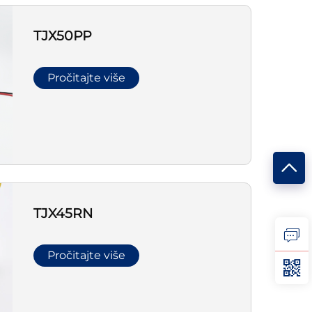
ТЈХ50РР
Pročitajte više
TJX45RN
Pročitajte više