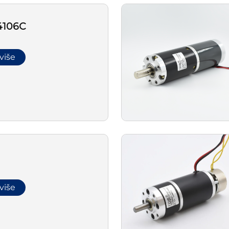
4106С
 više
 više