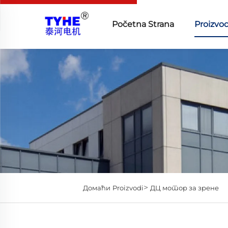
Početna Strana
Proizvod
>
Домаћи
Proizvodi
ДЦ мотор за зрене