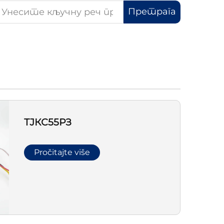
Претрага
ТЈКС55РЗ
Pročitajte više