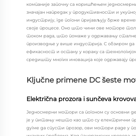
компаније започну са коришћењем једносмерн
значајан напредак у продуктивности и укупно
индустрију, где погони пријављују брже врем
своје процесе. Оно што чини ове моторе толи
током рада, што помаже у одржавању сталне
производње у више индустрија. С обзиром да
ефикасност и остану у кораку са технологијо
средишту многих иновација које одржавају пр
Ključne primene DC šeste moto
Električna prozora i sunčeva krovova
Једносмерни мотори са погоном су основни де
је у питању нешто као што су електрични пр
дугме да спусти прозор, ови мотори раде у п
икаквих проблема. Код панорамских кровова,