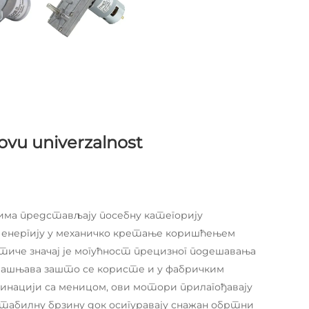
ovu univerzalnost
има представљају посебну категорију
енергију у механичко кретање коришћењем
тиче значај је могућност прецизног подешавања
јашњава зашто се користе и у фабричким
бинацији са меницом, ови мотори прилагођавају
табилну брзину док осигуравају снажан обртни