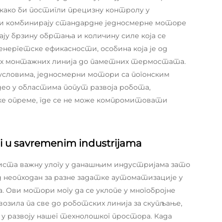
како би постигли прецизну контролу у
аји комбинирају стандардне једносмерне моторе
ју брзину обртања и количину силе која се
енергетске ефикасности, особина која је од
них монтажних линија до паметних термостата.
условима, једносмерни мотори са погонским
ео у областима попут развоја робота,
е опреме, где се не може компромитовати
i u savremenim industrijama
иста важну улогу у данашњим индустријама зато
 неопходан за разне задатке аутоматизације у
 Ови мотори могу да се уклопе у многобројне
озила па све до роботских линија за скупљање,
 у развоју нашег технолошког простора. Када