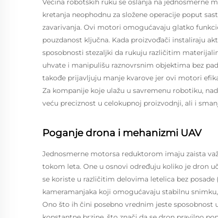
Većina robotskih ruku se oslanja na jednosmerne m
kretanja neophodnu za složene operacije poput sasta
zavarivanja. Ovi motori omogućavaju glatko funkci
pouzdanost ključna. Kada proizvođači instaliraju ak
sposobnosti stezaljki da rukuju različitim materi
uhvate i manipulišu raznovrsnim objektima bez pada
takođe prijavljuju manje kvarove jer ovi motori efik
Za kompanije koje ulažu u savremenu robotiku, n
veću preciznost u celokupnoj proizvodnji, ali i sm
Poganje drona i mehanizmi UAV
Jednosmerne motorsa reduktorom imaju zaista važnu
tokom leta. One u osnovi određuju koliko je dron uč
se koriste u različitim delovima letelica bez posade 
kameramanjaka koji omogućavaju stabilnu snimku, d
Ono što ih čini posebno vrednim jeste sposobnost u
konstantne brzine, što znači da se dron pravilno pon