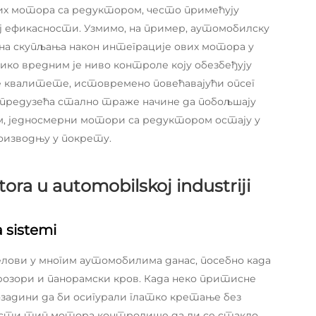
их мотора са редуктором, често примећују
ј ефикасности. Узмимо, на пример, аутомобилску
ена скупљања након интеграције ових мотора у
ко вредним је ниво контроле коју обезбеђују
 квалитете, истовремено повећавајући опсег
 предузећа стално траже начине да побољшају
м, једносмерни мотори са редуктором остају у
оизводњу у покрету.
ra u automobilskoj industriji
 sistemi
лови у многим аутомобилима данас, посебно када
озори и панорамски кров. Када неко притисне
озадини да би осигурали глатко кретање без
 исти тип мотора контролише да ли се стакло