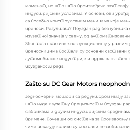
моменат, нешто што произвођачи захтевају 
индустријским условима. У основи, ови уређ
са посебно конструисаним меницама које мења
преноси. Резултат? Поуздан рад без губитка 
изузетног значаја у свему, од аутоматизова
Због тога што извrsно функционишу у разним 
преносницима постали су основни саставни д
аутомобилске индустрије и одржавања тешк
поузданост рада.
Zašto su DC Gear Motors neophodn
Једносмерни мотори са редуктором имају за
што нуде изузетну прецизност и поуздан рад
фабрикама и другим индустријским срединама.
примене, почевши од система за производњу в
чиме показују колико су постали незаобилазни