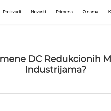
Proizvodi
Novosti
Primena
O nama
K
rimene DC Redukcionih Mo
Industrijama?