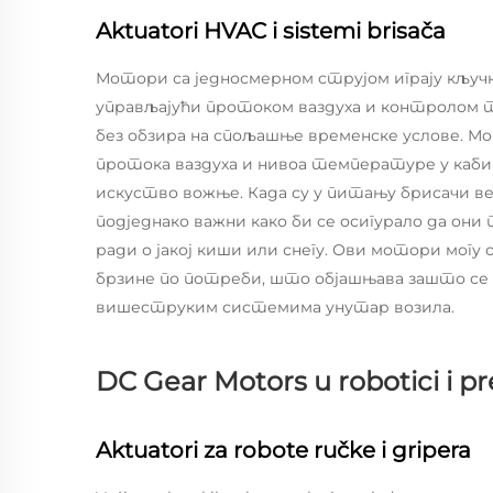
Aktuatori HVAC i sistemi brisača
Мотори са једносмерном струјом играју кључ
управљајући протоком ваздуха и контролом 
без обзира на спољашње временске услове. М
протока ваздуха и нивоа температуре у кабин
искуство вожње. Када су у питању брисачи в
подједнако важни како би се осигурало да они 
ради о јакој киши или снегу. Ови мотори могу
брзине по потреби, што објашњава зашто се 
вишеструким системима унутар возила.
DC Gear Motors u robotici i p
Aktuatori za robote ručke i gripera