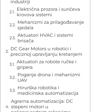
industriji
Električna prozora i sunčeva
krovova sistemi
Mehanizmi za prilagođavanje
sjedala
Aktuatori HVAC i sistemi
brisača
DC Gear Motors u robotici i
preciznoj upravljanju kretanjem
Aktuatori za robote ručke i
gripera
Poganje drona i mehanizmi
UAV
Hirurška robotika i
medicinska automatizacija
Agrarna automatizacija: DC
stepeni motori u