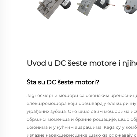
Uvod u DC šeste motore i njih
Šta su DC šeste motori?
Једносмерни мотори са погонским преносниц
електромотора који претварају електричну 
уграђених зубаца. Оно што овим моторима ис
обртног момента и брзине ротације, што об
погонима и у кућним апаратима. Када су у ком
излазне карактеристике тако да одржавају с