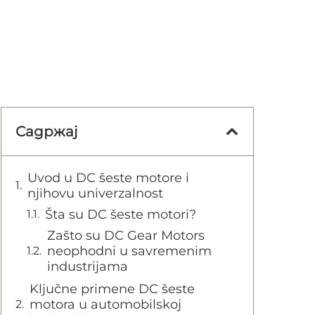
Садржај
Uvod u DC šeste motore i
njihovu univerzalnost
Šta su DC šeste motori?
Zašto su DC Gear Motors
neophodni u savremenim
industrijama
Ključne primene DC šeste
motora u automobilskoj