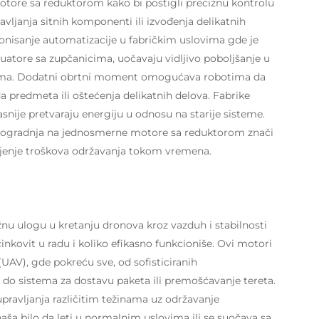
otore sa reduktorom kako bi postigli preciznu kontrolu
vljanja sitnih komponenti ili izvođenja delikatnih
onisanje automatizacije u fabričkim uslovima gde je
tuatore sa zupčanicima, uočavaju vidljivo poboljšanje u
jalima. Dodatni obrtni moment omogućava robotima da
 predmeta ili oštećenja delikatnih delova. Fabrike
asnije pretvaraju energiju u odnosu na starije sisteme.
adogradnja na jednosmerne motore sa reduktorom znači
anjenje troškova održavanja tokom vremena.
 ulogu u kretanju dronova kroz vazduh i stabilnosti
inkovit u radu i koliko efikasno funkcioniše. Ovi motori
(UAV), gde pokreću sve, od sofisticiranih
o sistema za dostavu paketa ili premošćavanje tereta.
pravljanja različitim težinama uz održavanje
aša bilo da leti u normalnim uslovima ili se suočava sa