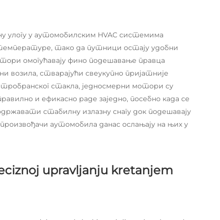
ну улогу у аутомобилским HVAC системима
температуре, тако да путници остају удобни
отори омогућавају фино подешавање правца
и возила, стварајући свеукупно пријатније
етробранског стакла, једносмерни мотори су
правилно и ефикасно раде заједно, посебно када се
 одржавати стабилну излазну снагу док подешавају
произвођачи аутомобила данас ослањају на њих у
reciznoj upravljanju kretanjem