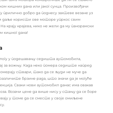
м кишних дана или јаког сунца. Произвођачи
у прилично добро да поднесу захтеве везане уз
а и даље користи ове моторе упркос свим
а крају крајева, нико не жели да му панорамски
м кишног дана!
a
улогу у подешавању седишта аутомобила,
жај за вожњу. Када неко помера седиште напред
омерају ствари, тако да се људи не муче да
 различите брзине рада, што значи да је могуће
кција. Сваки нови аутомобил данас има овакав
за. Возачи цене да више нису у стању да се боре
вају у томе да се сместе у своје омиљене
су.