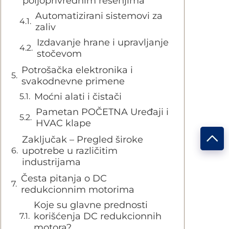
poljoprivrednim rešenjima
Automatizirani sistemovi za
zaliv
Izdavanje hrane i upravljanje
stočevom
Potrošačka elektronika i
svakodnevne primene
Moćni alati i čistači
Pametan POČETNA Uređaji i
HVAC klape
Zaključak – Pregled široke
upotrebe u različitim
industrijama
Česta pitanja o DC
redukcionnim motorima
Koje su glavne prednosti
korišćenja DC redukcionnih
motora?