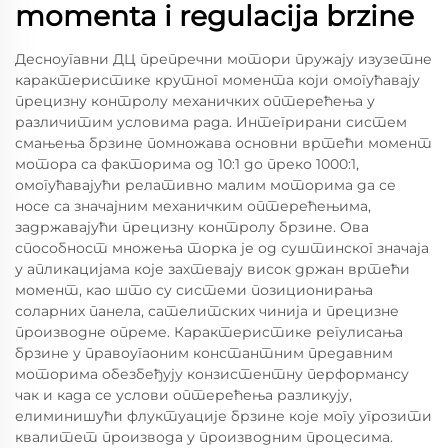
momenta i regulacija brzine
Десноугавни ДЦ препречни мотори пружају изузетне
карактеристике крутног момента који омогућавају
прецизну контролу механичких оптерећења у
различитим условима рада. Интегрирани систем
смањења брзине помножава основни вртећи момент
мотора са факторима од 10:1 до преко 1000:1,
омогућавајући релативно малим моторима да се
носе са значајним механичким оптерећењима,
задржавајући прецизну контролу брзине. Ова
способност множења торка је од суштинског значаја
у апликацијама које захтевају висок држан вртећи
момент, као што су системи позиционирања
соларних панела, сателитских чинија и прецизне
производне опреме. Карактеристике регулисања
брзине у правоугаоним константним предавним
моторима обезбеђују конзистентну перформансу
чак и када се услови оптерећења разликују,
елиминишући флуктуације брзине које могу угрозити
квалитет производа у производним процесима.