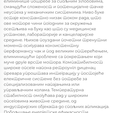
елиминише потребе за спољним зглобовима,
смањујући сложеност и потенцијалне тачке
неуспеха у механичким системима. Ниво буке
остаје константно низак током рада, што
ове моторе чини погодним за окружења
осетљива на буку као што су медицинске
установе, лабораторије и канцеларијске
средине. Њихов поуздани почетни тренутни
момент осигурава конзистентну
перформансу чак и под великим оптерећењем,
елиминишући проблеме са покретањем који
муче друге врсте мотора. Компатибилност
широке опсеге напона ретроунгл диценац
превара упроштава интеграцију у постојеће
електричне системе без потребе за
специјализованим напајањима или
управљачким колама. Температурна
стабилност омогућава рад у широким
опсеговима животне средине, од
индустријских објеката до спољних апликација.
Побољшање енергетске ефикасности