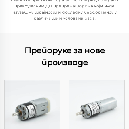
технике прецизне обраде, што је резултирало
правоугалним ДЦ препрематорима који нуде
изузетну трајност и доследну перформансу у
различитим условама рада.
Препоруке за нове
производе