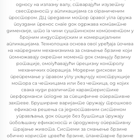
односу на излазну валу, стварајући изузетну
свестраност у апликацијама са ограниченим
простором. ДЦ предавни мотор правог угла пружа
поуздани пренос снаге док одржава компактне
димензије, што га чини суштинском компонентом у
бројним индустријским и комерцијалним
апликацијама. Технолошка основа овог уређаја почива
на напредним механизмима за смањење брзине који
помножавају окретни момент док смањују брзину
ротације, омогућавајући прецизну контролу
механичких операција. Модерни дискови за
препремање у правом углу укључују конструкције
мотора са четкицама или без четкица, од којих
свака нуди различите карактеристике
перформанси погодне за специфичне оперативне
захтеве. Бруширане варијанте пружају трошково
ефикасна решења са једноставним системом
управљања, док опције без буштица пружају
побољшану ефикасност и продужену оперативну
трајање живота. Системи за смањење брзине
обично користе црвеће брзине, планетарне брзине