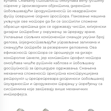
кућама. Смањену стопалост омогућава већу густину
опреме у производним објектима, директно
побољшавајући продуктивност по квадратном
футу површине подних простора. Паковање машина
укључује ове моторе да би се постигли сложени
обрасци кретања док се одржавају чисти, хигијенски
дизајни потребни у окружењу за прераду хране.
Уклањање спољних компоненти смањује укупни број
делова, поједностављајући управљање залихама и
смањујући потребе за резервним деловима. Ова
ефикасност простора се проширује на дизајн
контролне панеле, јер компактен профил мотора
омогућава чишће рутинге каблова и побољшану
доступност за процедуре одржавања. Смањена
механичка сложеност присутна конструкцијама
ретроунгл ц-препрепревара доприноси побољшаној
поузданости и продуженом трајању у поређењу са
системима које захтевају више механичких
интерфејса.