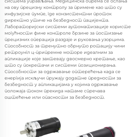
система управљања. Медицинска опрема се ослања
на ову прецизну контролу за примене као што су
инфузијске пумпе, где конзистентни проток
директно утиче на безбедност пацијента.
Лабораторијски системи аутоматизације користе
могућности фине контроле брзине за постизање
прецизних операција раздаје и руковања узорцима.
Способност за тренутно обрнуто ротацију чини
ретроунгл ц-припремне моторе идеалним за
апликације које захтевају двосмерно кретање, као
што су покретачи и системи позиционирања.
Способности за одржавање оптерећења када се
енергија искључи пружају додатне предности за
безбедност у апликацијама у којима одржавање
положаја током прекида натаме спречава
оштећење или опасности за безбедност.