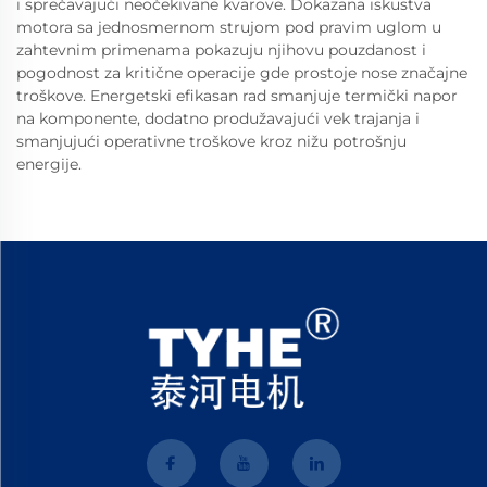
i sprečavajući neočekivane kvarove. Dokazana iskustva
motora sa jednosmernom strujom pod pravim uglom u
zahtevnim primenama pokazuju njihovu pouzdanost i
pogodnost za kritične operacije gde prostoje nose značajne
troškove. Energetski efikasan rad smanjuje termički napor
na komponente, dodatno produžavajući vek trajanja i
smanjujući operativne troškove kroz nižu potrošnju
energije.