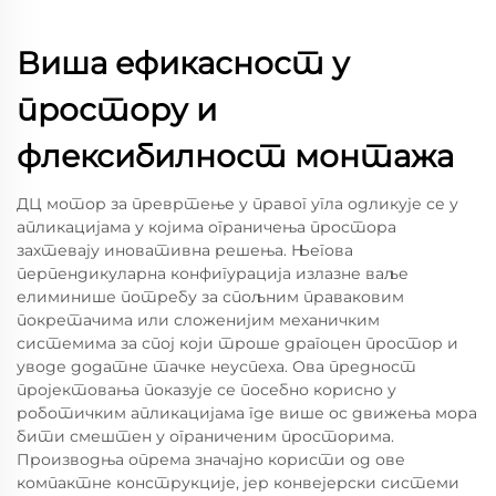
Виша ефикасност у
простору и
флексибилност монтажа
ДЦ мотор за превртење у правог угла одликује се у
апликацијама у којима ограничења простора
захтевају иновативна решења. Његова
перпендикуларна конфигурација излазне ваље
елиминише потребу за спољним праваковим
покретачима или сложенијим механичким
системима за спој који троше драгоцен простор и
уводе додатне тачке неуспеха. Ова предност
пројектовања показује се посебно корисно у
роботичким апликацијама где више ос движења мора
бити смештен у ограниченим просторима.
Производња опрема значајно користи од ове
компактне конструкције, јер конвејерски системи