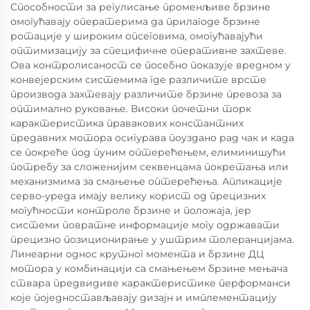
Способности за регулисање променљиве брзине
омогућавају оператерима да прилагоде брзине
ротације у широким опсеговима, омогућавајући
оптимизацију за специфичне оперативне захтеве.
Ова контролисаност се посебно показује вредном у
конвејерским системима где различите врсте
производа захтевају различите брзине превоза за
оптимално руковање. Високи почетни торк
карактеристика правакових константних
предавних мотора осигурава поуздано рад чак и када
се покреће под пуним оптерећењем, елиминишући
потребу за сложенијим секвенцама покретања или
механизмима за смањење оптерећења. Апликације
серво-уреда имају велику корист од прецизних
могућности контроле брзине и положаја, јер
системи повратне информације могу одржавати
прецизно позиционирање у уштрим толеранцијама.
Линеарни однос крутног момента и брзине ДЦ
мотора у комбинацији са смањењем брзине мењача
ствара предвидиве карактеристике перформанси
које поједностављавају дизајн и имплементацију