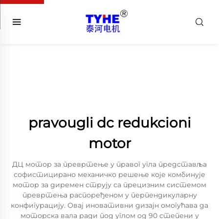
pravougli dc redukcioni
motor
ДЦ мотор за превртење у правог угла представља
софистицирано механичко решење које комбинује
мотор за диремен струју са прецизним системом
превртења распоређеном у перпендикуларну
конфигурацију. Овај иновативни дизајн омогућава да
моторска вала ради под углом од 90 степени у