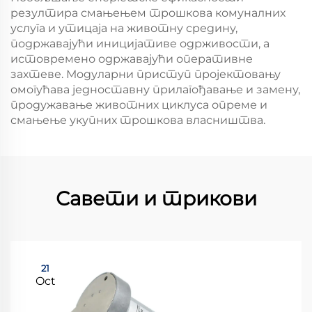
резултира смањењем трошкова комуналних
услуга и утицаја на животну средину,
подржавајући иницијативе одрживости, а
истовремено одржавајући оперативне
захтеве. Модуларни приступ пројектовању
омогућава једноставну прилагођавање и замену,
продужавање животних циклуса опреме и
смањење укупних трошкова власништва.
Савети и трикови
21
Oct