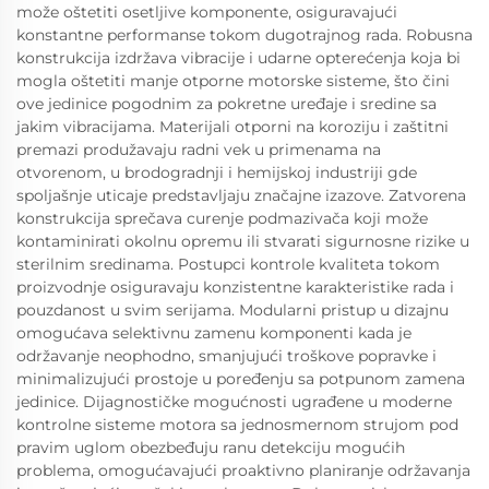
može oštetiti osetljive komponente, osiguravajući
konstantne performanse tokom dugotrajnog rada. Robusna
konstrukcija izdržava vibracije i udarne opterećenja koja bi
mogla oštetiti manje otporne motorske sisteme, što čini
ove jedinice pogodnim za pokretne uređaje i sredine sa
jakim vibracijama. Materijali otporni na koroziju i zaštitni
premazi produžavaju radni vek u primenama na
otvorenom, u brodogradnji i hemijskoj industriji gde
spoljašnje uticaje predstavljaju značajne izazove. Zatvorena
konstrukcija sprečava curenje podmazivača koji može
kontaminirati okolnu opremu ili stvarati sigurnosne rizike u
sterilnim sredinama. Postupci kontrole kvaliteta tokom
proizvodnje osiguravaju konzistentne karakteristike rada i
pouzdanost u svim serijama. Modularni pristup u dizajnu
omogućava selektivnu zamenu komponenti kada je
održavanje neophodno, smanjujući troškove popravke i
minimalizujući prostoje u poređenju sa potpunom zamena
jedinice. Dijagnostičke mogućnosti ugrađene u moderne
kontrolne sisteme motora sa jednosmernom strujom pod
pravim uglom obezbeđuju ranu detekciju mogućih
problema, omogućavajući proaktivno planiranje održavanja