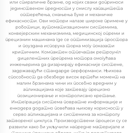
или спираличне брзине, од којих сваки доприноси
јединственом предности у смислу капацитета
оптерећења, смањења буке и механичке
ефикасности. Ови мотори налазе широке примене у
роботици, аутоматизационим системима,
конвејерским механизмима, медицинској опреми и
прецизним машинама где се оптимизација простора
и поуздана испорука торка могу показати
критичним. Компактен отпечатак ретроунгл
дицелентних препрема мотора омогућава
инжењерима да дизајнирају ефикасније системе,
задржавајући стандарде перформанси. Њихова
способност да обезбеде висок вртећи момент на
малим брзинама чини их посебно вредним у
апликацијама које захтевају прецизно
позиционирање и контролисано кретање.
Интеграција система повратне информације и
енкодера додатно повећава њихову корисност у
серво апликацијама и системима за контролу
затвореног циклуса. Производствени процеси су се
развили како би укључили напредне материјале и