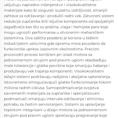
uključuju napredno inženjerstvo i visokokvalitetne
materijale kako bi osigurali izuzetnu izdržljivost, smanjili
zahteve za održavanje i produžili radni vek. Zatvoreni sistem
redukcije zupčanika štiti ključne komponente od spoljašnjih
zagađivača kao što su prašina, vlaga i hemijske pare koje
mogu ugroziti performanse u otvorenim mehaničkim
sistemima. Ova zaštita posebno je korisna u teškim
industrijskim uslovima gde oprema mora pouzdano da
funkcioniše uprkos izazovnim okolnostima. Precizni
proizvodni procesi korišćeni pri izradi motora sa
jednosmernom strujom pod pravim uglom obezbeđuju
male tolerancije i glatke površine koje smanjuju habanje i
produžavaju vek trajanja komponenti. Visokokvalitetni
ležajni sistemi podržavaju radijalna i aksijalna opterećenja,
istovremeno omogućavajući glatko funkcionisanje tokom
miliona radnih ciklusa. Samopodmazivanje svojstva
savremenih materijala za zupčanike i specijalizovani
podmazivači smanjuju intervale održavanja i eliminisu
potrebu za čestim servisiranjem. Sistemi za upravljanje
toplotom integrisani u dizajn motora sa jednosmernom
strujom pod pravim uglom sprečavaju pregrevanje koje