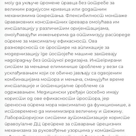
могу да укључе промене правца без потребе за
великим радијусом кривица или додатним
механизмима покретања. Флексибилност монтаже
праваковних константних превара омогућава им
инсталацију у различитим оријентацијама,
омогућавајући инжењерима да оптимизују распореде
опреме за максималну ефикасност. Ова
разноврсност се простире на апликације за
модернизацију где постојеће машине захтевају
надоградњу без потпуног редизајна. Интегрирани
систем за мењање елиминише проблеме у вези са
усклађивањем који се обично јављају са одвојеним
комбинацијама мотора и мењача, смањујући време
инсталације и потенцијалне проблеме са
одржавањем. Медицински уређаји посебно имају
користи од ове ефикасности простора, јер
преносна опрема мора максимално да функционише, а
истовремено да минимизира величину и тежину.
Лабораторијски системи аутоматизације користе
правоугалне ДЦ препреке за стварање прецизних
механизама за руковођење узорцима у компактним