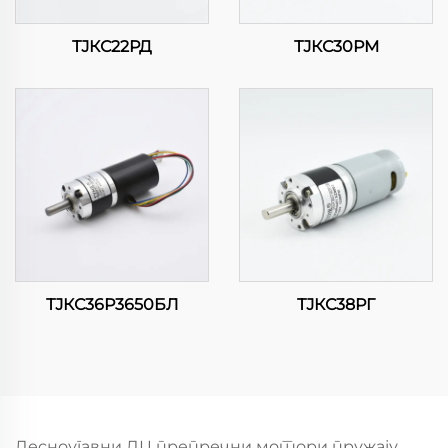
ТЈКС22РД
ТЈКС30РМ
ТЈКС36Р3650БЛ
ТЈКС38РГ
Десноугавни ДЦ препречни мотори пружају