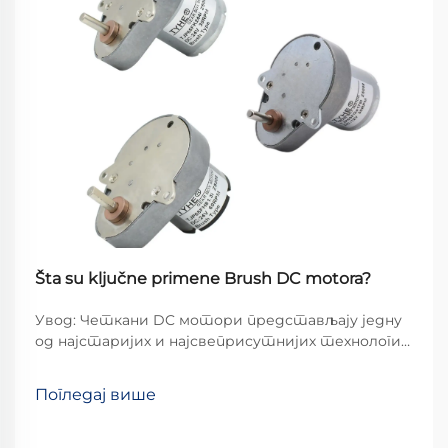
Šta su ključne primene Brush DC motora?
Увод: Четкани DC мотори представљају једну
од најстаријих и најсвеприсутнијих технологија
у електромеханичкој индустрији и настављају
да имају кључну улогу у бројним применама,
Погледај више
упркос појави безчетканих алтернатива.
Њихове...