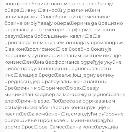
контроле брзине ових мотора повећавају
оперативну тачност у различитим
апликацијама. Способности променљиве
брзине омогућавају оператерима да прецизно
подешавају параметре перформанси, што
резултира побољшањем квалитета
производа и смањењем отпада у производњи.
Ова контролисаност се посебно показује
вредном у аутоматизованим системима где
конзистентна перформанса одређује укупне
нивое продуктивности. Једноставност
инсталације представља још једну велику
предност, јер правоугални константни
препречни мотори често захтевају
минималан хардвер за монтажу и једноставне
електричне везе. Потреба за одржавањем
остаје ниска због чврсте конструкције и
квалитета компоненти, смањујући дугорочне
оперативне трошкове и минимизирајући
време простора. Самостална конструкција