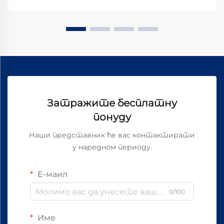
Затражите бесплатну
понуду
Наши представник ће вас контактирати
у наредном периоду.
Е-маил
0/100
Име