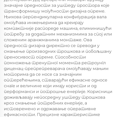
значајне предности за уштеду простора које
трансформишу могућности дизајна опреме.
Њихова перпендикуларна конфигурација вала
омогућава инжењерима да креирају
компактније распореде машина, елиминишући
потребу за додатним механизмима за спој или
сложеним аранжманима монтаже. Ова
предност дизајна директно се преводи у
смањење производних трошкова и побољшану
преносивост опреме. Способности
помножења тренутног момента ретроунгл
диценац-препрепреварача омогућавају мањим
моторима да се носе са значајним
оптерећењима, стварајући ефикасне односе
снаге и величине који имају користи и од
перформанси и потрошње енергије. Корисници
доживљавају непосредну уштеду трошкова
кроз смањење потребних енергије, а
истовремено и одржавање оперативне
ефикасности. Прецизне карактеристике