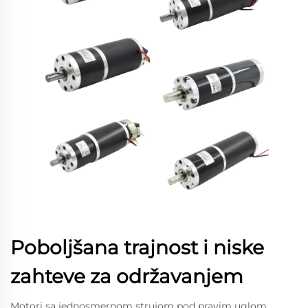
Poboljšana trajnost i niske
zahteve za održavanjem
Motori sa jednosmernom strujom pod pravim uglom