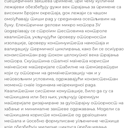
специфичних захтева примене, при чему куглични
лежајеви обезбеђују дужи век трајања за примене са
високим бројем окретаја, док лежаји са чашом
омогућавају тиши рад у срединама осетљивим на
буку. Електрични делови микро мотора 3V
подвргавају се строгим тестовима контроле
квалитета, укључујући проверу отпорности
изолације, проверу континуитета намотаја и
валидацију термичког циклирања, како би се осигурао
конзистентан рад током целокупног векa трајања
мотора. Скупштина сталног магнета користи
магнетске материјале стабилне на температури
који су отпорни на демагнетизацију чак и у
неповољним условима, одржавајући конзистентан
момент снаге годинама непрекидног рада.
Квалитетни системи комутације, било да су са
четкицама или без њих, укључују премијум
материјале дизајниране за дуготрајну отпорност на
хабање и минималне захтеве одржавања. Модели са
четкицама користе контакте од драгоцених
метала и посебно формулисане угљеничне четкице
које обезбеђују милионе циклуса пребацивања,