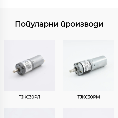
Популарни производи
ТЈКС30РЛ
ТЈКС30РМ