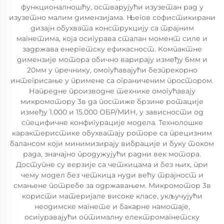
функционалношћу, остварујући изузетан рад у
изузетно малим димензијама. Његов софистикирани
дизајн обухвата конструкцију са трајним
магнетима, која осигурава сталан момент силе и
задржава енергетску ефикасност. Компактне
димензије мотора обично варирају између 6мм и
20мм у пречнику, омогућавајући безпрекорно
интегрисање у примене са ограниченим простором.
Напредне производне технике омогућавају
микромотору 3в да постиже брзине ротације
између 1.000 и 15.000 ОБР/МИН, у зависности од
специфичне конфигурације модела. Технолошке
карактеристике обухватају роторе са прецизним
балансом који минимизирају вибрације и буку током
рада, значајно продужујући радни век мотора.
Доступне су верзије са четкицама и без њих, при
чему модел без четкица нуди већу трајност и
смањене потребе за одржавањем. Микромотор 3в
користи материјале високе класе, укључујући
неодимске магнете и бакарне намотаје,
осигуравајући оптималну електромагнетску