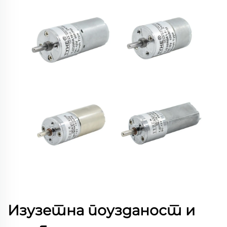
Изузетна поузданост и