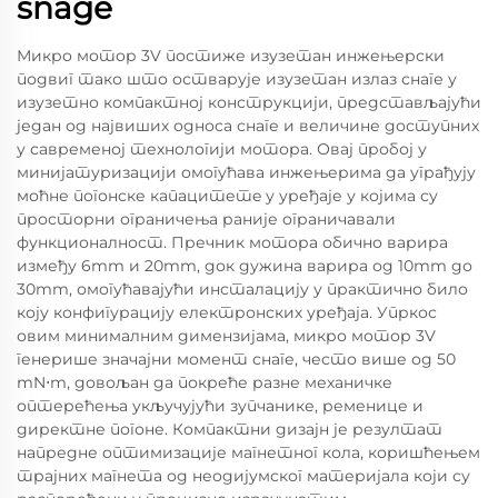
snage
Микро мотор 3V постиже изузетан инжењерски
подвиг тако што остварује изузетан излаз снаге у
изузетно компактној конструкцији, представљајући
један од највиших односа снаге и величине доступних
у савременој технологији мотора. Овај пробој у
минијатуризацији омогућава инжењерима да уграђују
моћне погонске капацитетe у уређаје у којима су
просторни ограничења раније ограничавали
функционалност. Пречник мотора обично варира
између 6mm и 20mm, док дужина варира од 10mm до
30mm, омогућавајући инсталацију у практично било
коју конфигурацију електронских уређаја. Упркос
овим минималним димензијама, микро мотор 3V
генерише значајни момент снаге, често више од 50
mN⋅m, довољан да покреће разне механичке
оптерећења укључујући зупчанике, ременице и
директне погоне. Компактни дизајн је резултат
напредне оптимизације магнетног кола, коришћењем
трајних магнета од неодијумског материјала који су