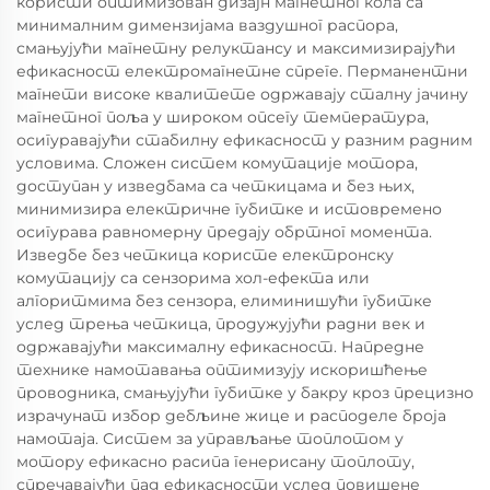
користи оптимизован дизајн магнетног кола са
минималним димензијама ваздушног распора,
смањујући магнетну релуктансу и максимизирајући
ефикасност електромагнетне спреге. Перманентни
магнети високе квалитете одржавају сталну јачину
магнетног поља у широком опсегу температура,
осигуравајући стабилну ефикасност у разним радним
условима. Сложен систем комутације мотора,
доступан у изведбама са четкицама и без њих,
минимизира електричне губитке и истовремено
осигурава равномерну предају обртног момента.
Изведбе без четкица користе електронску
комутацију са сензорима хол-ефекта или
алгоритмима без сензора, елиминишући губитке
услед трења четкица, продужујући радни век и
одржавајући максималну ефикасност. Напредне
технике намотавања оптимизују искоришћење
проводника, смањујући губитке у бакру кроз прецизно
израчунат избор дебљине жице и расподеле броја
намотаја. Систем за управљање топлотом у
мотору ефикасно расипа генерисану топлоту,
спречавајући пад ефикасности услед повишене