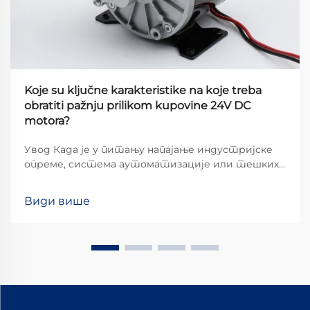
Koje su ključne karakteristike na koje treba
obratiti pažnju prilikom kupovine 24V DC
motora?
Увод Када је у питању напајање индустријске
опреме, система аутоматизације или тешких
апликација, 24V DC мотори истичу се као
популаран избор због оптималне равнотеже
Види више
снаге, ефикасности и сигурности. Међутим,
бирање правог мотора...