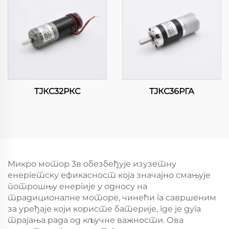
ТЈКС32РКС
ТЈКС36РГА
Микро мотор 3в обезбеђује изузетну
енергетску ефикасност која значајно смањује
потрошњу енергије у односу на
традиционалне моторе, чинећи га савршеним
за уређаје који користе батерије, где је дуга
трајања рада од кључне важности. Ова