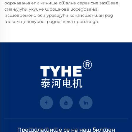
одржавања елиминише сталне сервисне захтеве,
смањујући укупне трошкове поседовања,
истовремено осигуравајући конзистентан рад
током целокупног радног века производа.
Претплатите се на наш билтен