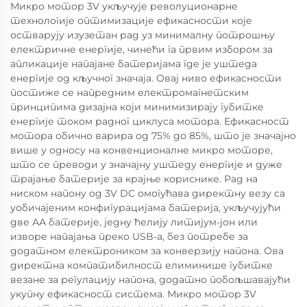
Микро мотор 3V укључује револуционарне
технологије оптимизације ефикасности које
остварују изузетан рад уз минималну потрошњу
електричне енергије, чинећи га првим избором за
апликације напајане батеријама где је уштеда
енергије од кључног значаја. Овај ниво ефикасности
постиже се напредним електромагнетским
принципима дизајна који минимизирају губитке
енергије током радног циклуса мотора. Ефикасност
мотора обично варира од 75% до 85%, што је значајно
више у односу на конвенционалне микро моторе,
што се преводи у значајну уштеду енергије и дуже
трајање батерије за крајње кориснике. Рад на
ниском напону од 3V DC омогућава директну везу са
уобичајеним конфигурацијама батерија, укључујући
две АА батерије, једну ћелију литијум-јон или
изворе напајања преко USB-а, без потребе за
додатном електроником за конверзију напона. Ова
директна компатибилност елиминише губитке
везане за регулацију напона, додатно побољшавајући
укупну ефикасност система. Микро мотор 3V