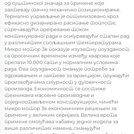
од суштинског значаја за примене које
захтевају тачно механичко позиционирање.
Термално управљање је оптимизовано кроз
ефикасно дизајнирано расипање топлоте,
спречавајући прегревање током
континуираног рада и осигуравајући сталан рад
у различитим спољашњим температурама.
Микро мотор 3в показује изузетну поузданост
са просечним временом између кварова које
прелази 10.000 сати у нормалним условима
рада. Ова поузданост смањује потребе за
одржавањем и захтеве за гаранцијом, пружајући
произвођачима сигурност у дуговечност
производа. Економичност се постиже
техникама масовне производње и
поједностављеном конструкцијом, чинећи
микро мотор 3в економичним решењем за
примене у великим серијама. Велика врста
примене омогућава набавку једног модела за
више различитих намена, смањујући