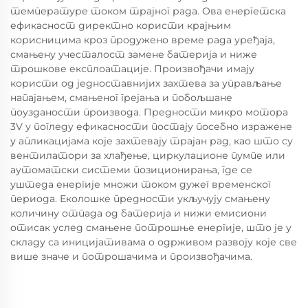
температуре током трајног рада. Ова енергетска
ефикасност директно користи крајњим
корисницима кроз продужено време рада уређаја,
смањену учесталост замене батерија и ниже
трошкове експлоатације. Произвођачи имају
користи од једноставнијих захтева за управљање
напајањем, смањеног грејања и побољшане
поузданости производа. Предности микро мотора
3V у погледу ефикасности постају посебно изражене
у апликацијама које захтевају трајан рад, као што су
вентилатори за хлађење, циркулационе пумпе или
аутоматски системи позиционирања, где се
уштеда енергије множи током дужег временског
периода. Еколошке предности укључују смањену
количину отпада од батерија и нижи емисиони
отисак услед смањене потрошње енергије, што је у
складу са иницијативама о одрживом развоју које све
више значе и потрошачима и произвођачима.