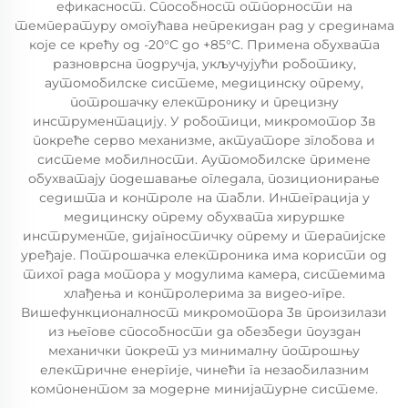
ефикасност. Способност отпорности на
температуру омогућава непрекидан рад у срединама
које се крећу од -20°C до +85°C. Примена обухвата
разноврсна подручја, укључујући роботику,
аутомобилске системе, медицинску опрему,
потрошачку електронику и прецизну
инструментацију. У роботици, микромотор 3в
покреће серво механизме, актуаторе зглобова и
системе мобилности. Аутомобилске примене
обухватају подешавање огледала, позиционирање
седишта и контроле на табли. Интеграција у
медицинску опрему обухвата хируршке
инструменте, дијагностичку опрему и терапијске
уређаје. Потрошачка електроника има користи од
тихог рада мотора у модулима камера, системима
хлађења и контролерима за видео-игре.
Вишефункционалност микромотора 3в произилази
из његове способности да обезбеди поуздан
механички покрет уз минималну потрошњу
електричне енергије, чинећи га незаобилазним
компонентом за модерне минијатурне системе.