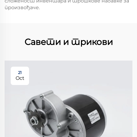
сложеност инвентара и трошкове набавке за
произвођаче.
Савети и трикови
21
Oct