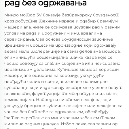
рад без одржавања
Микро мотор 3V показује безпрекорску поузданост
кроз робустне технике израде и одабир премијум
материјала, чиме се осигурава поуздан рад у разним
условима рада и продуженим интервалима
сервисирања. Ова основа поузданости започиње
прецизним процесима производње који одржавају
веома мале толеранције на свим деловима мотора,
елиминишући потенцијалне тачке квара које се
често повезују са слабим спојевима или неисправно
поравнатим деловима. Кућиште мотора користи
материјале отпорне на корозију, укључујући
нерђајући челик и специјализоване полимерне
супстанце који издржавају екстремне услове попут
влажности, флуктуација температуре и излагања
хемикалијама. Напредни системи лежајева, који
укључују прецизне кугличне лежајеве или лежајеве са
чашом без потребе за одржавањем, обезбеђују
глатко окретање са минималним хабањем током
милиона радних циклуса. Избор лежајева зависи од