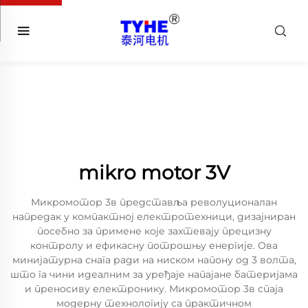
mikro motor 3V
Микромотор 3в представља револуционалан
напредак у компактној електротехници, дизајниран
посебно за примене које захтевају прецизну
контролу и ефикасну потрошњу енергије. Ова
минијатурна снага ради на ниском напону од 3 волта,
што га чини идеалним за уређаје напајане батеријама
и преносиву електронику. Микромотор 3в спаја
модерну технологију са практичном