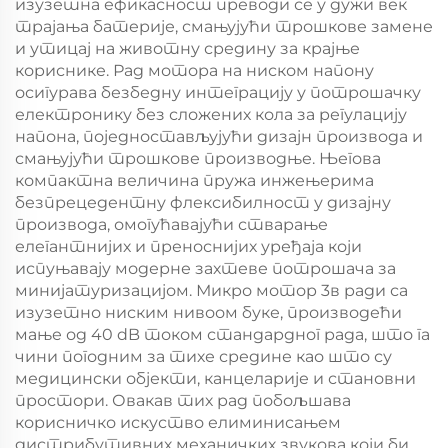
изузетна ефикасност преводи се у дужи век
трајања батерије, смањујући трошкове замене
и утицај на животну средину за крајње
кориснике. Рад мотора на ниском напону
осигурава безбедну интеграцију у потрошачку
електронику без сложених кола за регулацију
напона, поједностављујући дизајн производа и
смањујући трошкове производње. Његова
компактна величина пружа инжењерима
безпрецедентну флексибилност у дизајну
производа, омогућавајући стварање
елегантнијих и преноснијих уређаја који
испуњавају модерне захтеве потрошача за
минијатуризацијом. Микро мотор 3в ради са
изузетно ниским нивоом буке, производећи
мање од 40 dB током стандардног рада, што га
чини погодним за тихе средине као што су
медицински објекти, канцеларије и становни
простори. Овакав тих рад побољшава
корисничко искуство елиминисањем
дистрибутивних механичких звукова који би