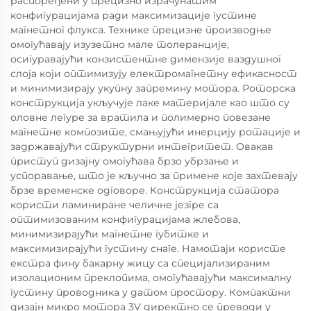
распоређени у прецизно израчунатим
конфигурацијама ради максимизације густине
магнетног флукса. Технике прецизне производње
омогућавају изузетно мале толеранције,
осигуравајући конзистентне димензије ваздушног
слоја који оптимизују електромагнетну ефикасност
и минимизирају укупну запремину мотора. Роторска
конструкција укључује лаке материјале као што су
оловне легуре за вратила и полимерно повезане
магнетне композите, смањујући инерцију ротације и
задржавајући структурни интегритет. Овакав
приступ дизајну омогућава брзо убрзање и
успоравање, што је кључно за примене које захтевају
брзе временске одговоре. Конструкција статора
користи ламиниране челичне језгре са
оптимизованим конфигурацијама жлебова,
минимизирајући магнетне губитке и
максимизирајући густину снаге. Намотаји користе
екстра фину бакарну жицу са специјализираним
изолационим преклопима, омогућавајући максималну
густину проводника у датом простору. Компактни
дизајн микро мотора 3V директно се преводи у