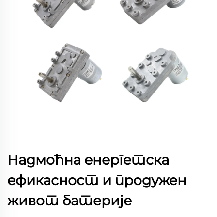
Надмоћна енергетска
ефикасност и продужен
живот батерије