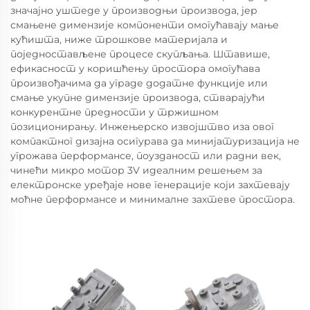
значајно уштеде у производњи производа, јер
смањене димензије компоненти омогућавају мање
кућишта, ниже трошкове материјала и
поједностављене процесе скупљања. Штавише,
ефикасност у коришћењу простора омогућава
произвођачима да уграде додатне функције или
смање укупне димензије производа, стварајући
конкурентне предности у тржишном
позиционирању. Инжењерско извојштво иза овог
компактног дизајна осигурава да минијатуризација не
угрожава перформансе, поузданост или радни век,
чинећи микро мотор 3V идеалним решењем за
електронске уређаје нове генерације који захтевају
моћне перформансе и минималне захтеве простора.