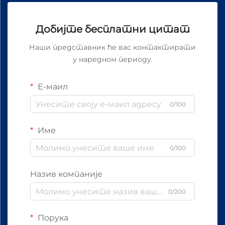
Добијте бесплатни цитат
Наши представник ће вас контактирати
у наредном периоду.
Е-маил
0/100
Име
0/100
Назив компаније
0/200
Порука