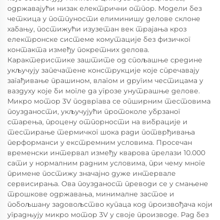
одржавајући низак електрични отпор. Модели без
четкица у потпуности елиминишу делове склоне
хабању, постижући изузетан век трајања кроз
електронске системе комутације без физичког
контакта између покретних делова.
Карактеристике заштите од спољашње средине
укључују запечатене конструкције које спречавају
загађивање прашином, влагом и другим честицама у
ваздуху које би могле да угрозе унутрашње делове.
Микро мотор 3V подвргава се опширним тестовима
поузданости, укључујући протоколе убрзаног
старења, процену отпорности на вибрације и
тестирање термичког шока ради потврђивања
перформанси у екстремним условима. Просечан
временски интервал између кварова прелази 10.000
сати у нормалним радним условима, при чему многе
примене постижу значајно дуже интервале
сервисирања. Ова поузданост преводи се у смањене
трошкове одржавања, минималне застое и
побољшану задовољство купаца код произвођача који
уградњују микро мотор 3V у своје производе. Рад без