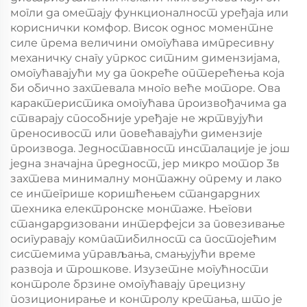
могли да ометају функционалност уређаја или
кориснички комфор. Висок однос моментне
силе према величини омогућава импресивну
механичку снагу упркос ситним димензијама,
омогућавајући му да покреће оптерећења која
би обично захтевала много веће моторе. Ова
карактеристика омогућава произвођачима да
стварају способније уређаје не жртвујући
преносивост или повећавајући димензије
производа. Једноставност инсталације је још
једна значајна предност, јер микро мотор 3в
захтева минималну монтажну опрему и лако
се интегрише коришћењем стандардних
техника електронске монтаже. Његови
стандардизовани интерфејси за повезивање
осигуравају компатибилност са постојећим
системима управљања, смањујући време
развоја и трошкове. Изузетне могућности
контроле брзине омогућавају прецизну
позиционирање и контролу кретања, што је