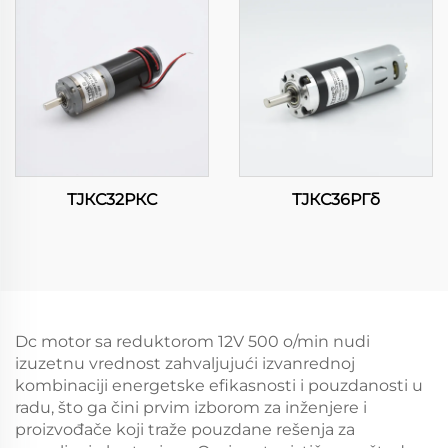
ТЈКС32РКС
ТЈКС36РГб
Dc motor sa reduktorom 12V 500 o/min nudi
izuzetnu vrednost zahvaljujući izvanrednoj
kombinaciji energetske efikasnosti i pouzdanosti u
radu, što ga čini prvim izborom za inženjere i
proizvođače koji traže pouzdane rešenja za