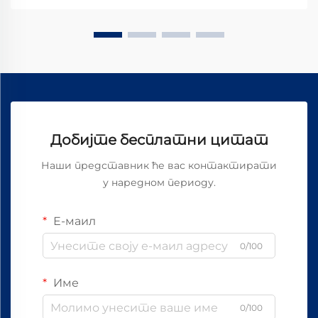
бирање правог мотора...
Добијте бесплатни цитат
Наши представник ће вас контактирати
у наредном периоду.
Е-маил
0/100
Име
0/100