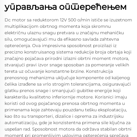
управљања оптерећењем
Dc motor sa reduktorom 12V 500 o/min ističe se izuzetnom
multiplikacijom obrtnog momenta koja skromnu
električnu ulaznu snagu pretvara u značajnu mehaničku
silu, omogućavajući mu da efikasno savlada zahtevna
opterećenja. Ova impresivna sposobnost proizilazi iz
precizno konstruisanog sistema redukcije broja obrtaja koji
značajno pojačava prirodni izlazni obrtni moment motora,
stvarajući pravi izvor snage sposoban za pomeranje velikih
tereta uz očuvanje konstantne brzine. Konstrukcija
prenosnog mehanizma uključuje komponente od kaljenog
čelika izrađene sa vrlo strogim tolerancijama, osiguravajući
glatku prenos snage i smanjujući gubitke energije koji
karakterišu kvalitetno inferiornije motore. Korisnici imaju
koristi od ovog pojačanog prenosa obrtnog momenta u
primenama koje zahtevaju pouzdanu tešku eksploataciju,
kao što su transporteri, dizalice i oprema za industrijsku
automatizaciju, gde je konzistentna primena sile ključna za
uspešan rad. Sposobnost motora da održava stabilan obrtni
moment pri promenljivim uslovima opterećenja sprečava