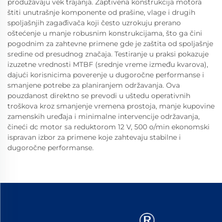
produžavaju vek trajanja. Zaptivena konstrukcija motora
štiti unutrašnje komponente od prašine, vlage i drugih
spoljašnjih zagađivača koji često uzrokuju prerano
oštećenje u manje robusnim konstrukcijama, što ga čini
pogodnim za zahtevne primene gde je zaštita od spoljašnje
sredine od presudnog značaja. Testiranje u praksi pokazuje
izuzetne vrednosti MTBF (srednje vreme između kvarova),
dajući korisnicima poverenje u dugoročne performanse i
smanjene potrebe za planiranjem održavanja. Ova
pouzdanost direktno se prevodi u uštedu operativnih
troškova kroz smanjenje vremena prostoja, manje kupovine
zamenskih uređaja i minimalne intervencije održavanja,
čineći dc motor sa reduktorom 12 V, 500 o/min ekonomski
ispravan izbor za primene koje zahtevaju stabilne i
dugoročne performanse.