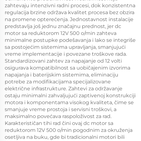
zahtevaju intenzivni radni procesi, dok konzistentna
regulacija brzine održava kvalitet procesa bez obzira
na promene opterećenja. Jednostavnost instalacije
predstavlja još jednu značajnu prednost, jer dc
motor sa reduktorom 12V 500 o/min zahteva
minimalne postupke podešavanja i lako se integriše
sa postojećim sistemima upravljanja, smanjujući
vreme implementacije i povezane troškove rada.
Standardizovani zahtev za napajanje od 12 volti
osigurava kompatibilnost sa uobičajenim izvorima
napajanja i baterijskim sistemima, eliminaciju
potrebe za modifikacijama specijalizovane
električne infrastrukture. Zahtevi za održavanje
ostaju minimalni zahvaljujući zaptivenoj konstrukciji
motora i komponentama visokog kvaliteta, čime se
smanjuje vreme prostoja i servisni troškovi, a
maksimalno povećava raspoloživost za rad.
Karakterističan tihi rad čini ovaj dc motor sa
reduktorom 12V 500 o/min pogodnim za okruženja
osetljiva na buku, gde bi tradicionalni motori bili