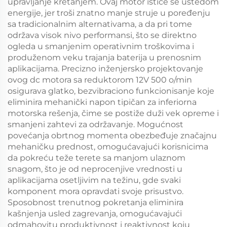
upravljanje kretanjem. Ovaj motor ističe se uštedom
energije, jer troši znatno manje struje u poređenju
sa tradicionalnim alternativama, a da pri tome
održava visok nivo performansi, što se direktno
ogleda u smanjenim operativnim troškovima i
produženom veku trajanja baterija u prenosnim
aplikacijama. Precizno inženjersko projektovanje
ovog dc motora sa reduktorom 12V 500 o/min
osigurava glatko, bezvibraciono funkcionisanje koje
eliminira mehanički napon tipičan za inferiorna
motorska rešenja, čime se postiže duži vek opreme i
smanjeni zahtevi za održavanje. Mogućnost
povećanja obrtnog momenta obezbeđuje značajnu
mehaničku prednost, omogućavajući korisnicima
da pokreću teže terete sa manjom ulaznom
snagom, što je od neprocenjive vrednosti u
aplikacijama osetljivim na težinu, gde svaki
komponent mora opravdati svoje prisustvo.
Sposobnost trenutnog pokretanja eliminira
kašnjenja usled zagrevanja, omogućavajući
odmahovitu produktivnost i reaktivnost koju