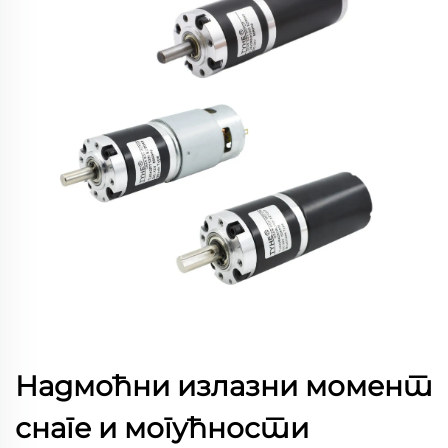
Надмоћни излазни момент
снаге и могућности