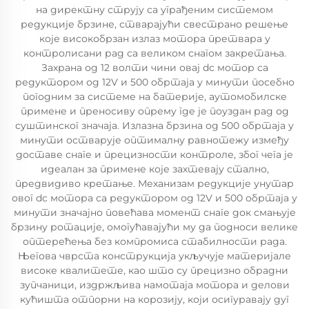
на директну струју са уграђеним системом
редукције брзине, стварајући свестрано решење
које високобрзан излаз мотора претвара у
контролисани рад са великом снагом закретања.
Захрана од 12 волти чини овај dc мотор са
редуктором од 12V и 500 обртаја у минути посебно
погодним за системе на батерије, аутомобилске
примене и преносиву опрему где је поуздан рад од
суштинског значаја. Излазна брзина од 500 обртаја у
минути остварује оптималну равнотежу између
доставе снаге и прецизности контроле, због чега је
идеалан за примене које захтевају стално,
предвидиво кретање. Механизам редукције унутар
овог dc мотора са редуктором од 12V и 500 обртаја у
минути значајно повећава момент снаге док смањује
брзину ротације, омогућавајући му да подноси велике
оптерећења без компромиса стабилности рада.
Његова чврста конструкција укључује материјале
високе квалитете, као што су прецизно обрадни
зупчаници, издржљива намотаја мотора и делови
кућишта отпорни на корозију, који осигуравају дуг