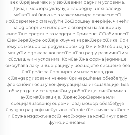
век трајања чак и у захтевним радним условима.
Дизајн мотора укључује напредну технологију
магнетног поља која максимизира ефикасност
истовремено смањујући потрошњу енергије, чинећи
га одговорним избором с обзиром на заштиту
животне средине за модерне примене. Стабилност
температуре остаје кључна карактеристика, при
чему dc мотор са редуктором од 12V и 500 обртаја у
минути одржава конзистентан рад у различитим
спољашњим условима. Компактна форма јединице
омогућава лаку интеграцију у постојеће системе без
потребе за проширеним изменама, док
стандардизовани начини причвршћења обезбеђују
флексибилност у конфигурацијама инсталације. Без
обзира да ли се користи у роботици, системима
аутоматизације, транспортерима или
специјализованој опреми, овај мотор обезбеђује
поуздан рад који испуњава строге техничке захтеве
и пружа издржљивост неопходну за континуирано
функционисање.