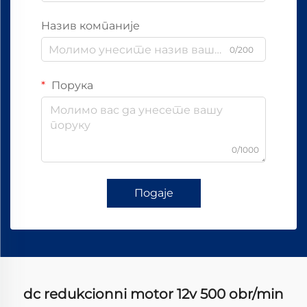
Назив компаније
0/200
Порука
0/1000
Подаје
dc redukcionni motor 12v 500 obr/min