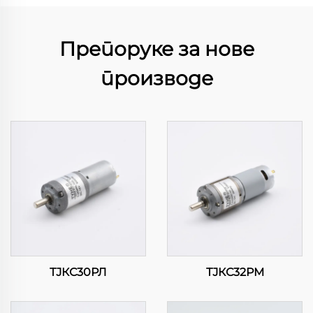
Препоруке за нове
производе
ТЈКС30РЛ
ТЈКС32РМ