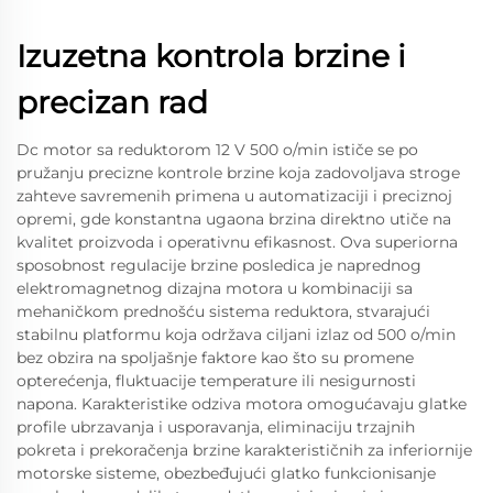
Izuzetna kontrola brzine i
precizan rad
Dc motor sa reduktorom 12 V 500 o/min ističe se po
pružanju precizne kontrole brzine koja zadovoljava stroge
zahteve savremenih primena u automatizaciji i preciznoj
opremi, gde konstantna ugaona brzina direktno utiče na
kvalitet proizvoda i operativnu efikasnost. Ova superiorna
sposobnost regulacije brzine posledica je naprednog
elektromagnetnog dizajna motora u kombinaciji sa
mehaničkom prednošću sistema reduktora, stvarajući
stabilnu platformu koja održava ciljani izlaz od 500 o/min
bez obzira na spoljašnje faktore kao što su promene
opterećenja, fluktuacije temperature ili nesigurnosti
napona. Karakteristike odziva motora omogućavaju glatke
profile ubrzavanja i usporavanja, eliminaciju trzajnih
pokreta i prekoračenja brzine karakterističnih za inferiornije
motorske sisteme, obezbeđujući glatko funkcionisanje