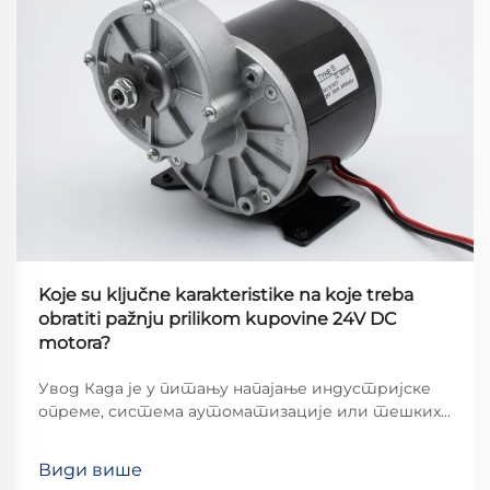
Koje su ključne karakteristike na koje treba
obratiti pažnju prilikom kupovine 24V DC
motora?
Увод Када је у питању напајање индустријске
опреме, система аутоматизације или тешких
апликација, 24V DC мотори истичу се као
популаран избор због оптималне равнотеже
Види више
снаге, ефикасности и сигурности. Међутим,