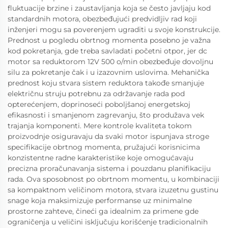
fluktuacije brzine i zaustavljanja koja se često javljaju kod
standardnih motora, obezbeđujući predvidljiv rad koji
inženjeri mogu sa poverenjem ugraditi u svoje konstrukcije.
Prednost u pogledu obrtnog momenta posebno je važna
kod pokretanja, gde treba savladati početni otpor, jer dc
motor sa reduktorom 12V 500 o/min obezbeđuje dovoljnu
silu za pokretanje čak i u izazovnim uslovima. Mehanička
prednost koju stvara sistem reduktora takođe smanjuje
električnu struju potrebnu za održavanje rada pod
opterećenjem, doprinoseći poboljšanoj energetskoj
efikasnosti i smanjenom zagrevanju, što produžava vek
trajanja komponenti. Mere kontrole kvaliteta tokom
proizvodnje osiguravaju da svaki motor ispunjava stroge
specifikacije obrtnog momenta, pružajući korisnicima
konzistentne radne karakteristike koje omogućavaju
precizna proračunavanja sistema i pouzdanu planifikaciju
rada. Ova sposobnost po obrtnom momentu, u kombinaciji
sa kompaktnom veličinom motora, stvara izuzetnu gustinu
snage koja maksimizuje performanse uz minimalne
prostorne zahteve, čineći ga idealnim za primene gde
ograničenja u veličini isključuju korišćenje tradicionalnih