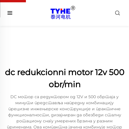
dc redukcionni motor 12v 500
obr/min
DC мотор са редуктором од 12V и 500 обртаја у
минути представља напредну комбинацију
прецизне инжењерске конструкције и практичне
функционалности, дизајниран да обезбеди сталну
ротациону снагу умерених брзина у разним
применама. Ова компактна јачина комбинује мотор