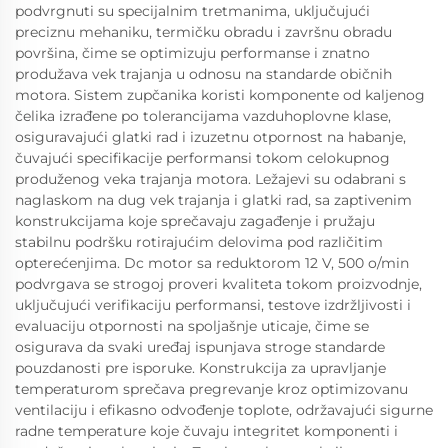
podvrgnuti su specijalnim tretmanima, uključujući
preciznu mehaniku, termičku obradu i završnu obradu
površina, čime se optimizuju performanse i znatno
produžava vek trajanja u odnosu na standarde običnih
motora. Sistem zupčanika koristi komponente od kaljenog
čelika izrađene po tolerancijama vazduhoplovne klase,
osiguravajući glatki rad i izuzetnu otpornost na habanje,
čuvajući specifikacije performansi tokom celokupnog
produženog veka trajanja motora. Ležajevi su odabrani s
naglaskom na dug vek trajanja i glatki rad, sa zaptivenim
konstrukcijama koje sprečavaju zagađenje i pružaju
stabilnu podršku rotirajućim delovima pod različitim
opterećenjima. Dc motor sa reduktorom 12 V, 500 o/min
podvrgava se strogoj proveri kvaliteta tokom proizvodnje,
uključujući verifikaciju performansi, testove izdržljivosti i
evaluaciju otpornosti na spoljašnje uticaje, čime se
osigurava da svaki uređaj ispunjava stroge standarde
pouzdanosti pre isporuke. Konstrukcija za upravljanje
temperaturom sprečava pregrevanje kroz optimizovanu
ventilaciju i efikasno odvođenje toplote, održavajući sigurne
radne temperature koje čuvaju integritet komponenti i