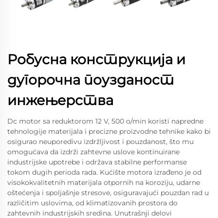
Робусна конструкција и
дугорочна поузданост
инжењерства
Dc motor sa reduktorom 12 V, 500 o/min koristi napredne
tehnologije materijala i precizne proizvodne tehnike kako bi
osigurao neuporedivu izdržljivost i pouzdanost, što mu
omogućava da izdrži zahtevne uslove kontinuirane
industrijske upotrebe i održava stabilne performanse
tokom dugih perioda rada. Kućište motora izrađeno je od
visokokvalitetnih materijala otpornih na koroziju, udarne
oštećenja i spoljašnje stresove, osiguravajući pouzdan rad u
različitim uslovima, od klimatizovanih prostora do
zahtevnih industrijskih sredina. Unutrašnji delovi