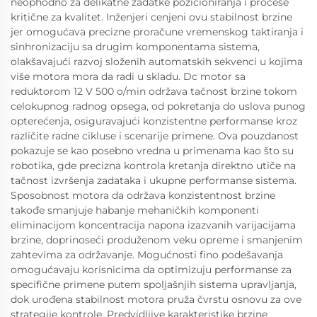
neophodno za delikatne zadatke pozicioniranja i procese
kritične za kvalitet. Inženjeri cenjeni ovu stabilnost brzine
jer omogućava precizne proračune vremenskog taktiranja i
sinhronizaciju sa drugim komponentama sistema,
olakšavajući razvoj složenih automatskih sekvenci u kojima
više motora mora da radi u skladu. Dc motor sa
reduktorom 12 V 500 o/min održava tačnost brzine tokom
celokupnog radnog opsega, od pokretanja do uslova punog
opterećenja, osiguravajući konzistentne performanse kroz
različite radne cikluse i scenarije primene. Ova pouzdanost
pokazuje se kao posebno vredna u primenama kao što su
robotika, gde precizna kontrola kretanja direktno utiče na
tačnost izvršenja zadataka i ukupne performanse sistema.
Sposobnost motora da održava konzistentnost brzine
takođe smanjuje habanje mehaničkih komponenti
eliminacijom koncentracija napona izazvanih varijacijama
brzine, doprinoseći produženom veku opreme i smanjenim
zahtevima za održavanje. Mogućnosti fino podešavanja
omogućavaju korisnicima da optimizuju performanse za
specifične primene putem spoljašnjih sistema upravljanja,
dok urođena stabilnost motora pruža čvrstu osnovu za ove
strategije kontrole. Predvidljive karakteristike brzine