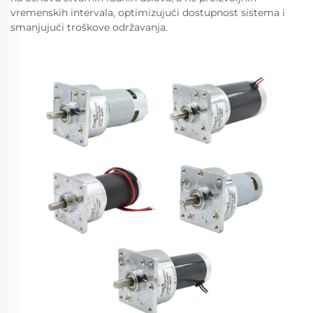
vremenskih intervala, optimizujući dostupnost sistema i
smanjujući troškove održavanja.