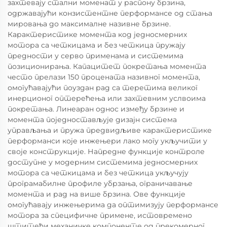
захтевају стални моменат у распону брзина,
одржавајући конзистентне перформансе од стања
мировања до максималне називне брзине.
Карактеристике момента код једносмерних
мотора са четкицама и без четкица пружају
предности у серво применама и системима
позиционирања. Капацитет покретања момента
често прелази 150 процената називног момента,
омогућавајући поуздан рад са теретима великог
инерционог оптерећења или захтевним услвоима
покретања. Линеаран однос између брзине и
момента поједностављује дизајн система
управљања и пружа предвидљиве карактеристике
перформанси које инжењери лако могу укључити у
своје конструкције. Напредне функције контроле
доступне у модерним системима једносмерних
мотора са четкицама и без четкица укључују
програмабилне профиле убрзања, ограничавање
момента и рад на више брзина. Ове функције
омогућавају инжењерима да оптимизују перформансе
мотора за специфичне примене, истовремено
штитећи механичке компоненте од прекомерног