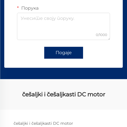
Порука
0/1000
Подаје
češaljki i češaljkasti DC motor
češaljki i češaljkasti DC motor