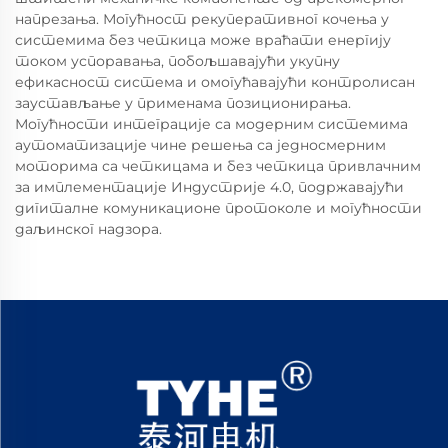
напрезања. Могућност рекуперативног кочења у
системима без четкица може враћати енергију
током успоравања, побољшавајући укупну
ефикасност система и омогућавајући контролисан
заустављање у применама позиционирања.
Могућности интеграције са модерним системима
аутоматизације чине решења са једносмерним
моторима са четкицама и без четкица привлачним
за имплементације Индустрије 4.0, подржавајући
дигиталне комуникационе протоколе и могућности
даљинског надзора.