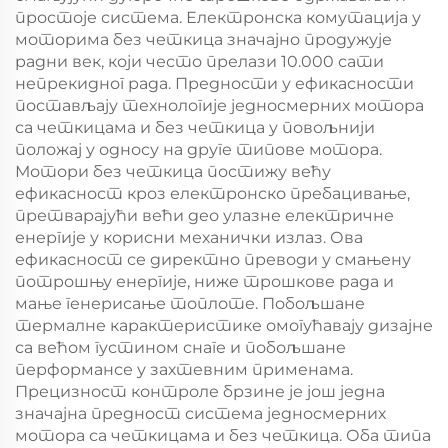
простоје система. Електронска комутација у
моторима без четкица значајно продужује
радни век, који често прелази 10.000 сати
непрекидног рада. Предности у ефикасности
постављају технологије једносмерних мотора
са четкицама и без четкица у повољнији
положај у односу на друге типове мотора.
Мотори без четкица постижу већу
ефикасност кроз електронско пребацивање,
претварајући већи део улазне електричне
енергије у корисни механички излаз. Ова
ефикасност се директно преводи у смањену
потрошњу енергије, ниже трошкове рада и
мање генерисање топлоте. Побољшане
термалне карактеристике омогућавају дизајне
са већом густином снаге и побољшане
перформансе у захтевним применама.
Прецизност контроле брзине је још једна
значајна предност система једносмерних
мотора са четкицама и без четкица. Оба типа