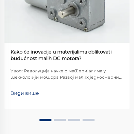
Kako će inovacije u materijalima oblikovati
budućnost malih DC motora?
Увод: Револуција науке о материјалима у
технологији мотора Развој малих једносмерних
мотора пролази кроз парадигмалну промену,
коју углавном покрећу прориви у науци о
Види више
материјалима и који обећавају да ће поново
дефинисати основне границе
електромагнетизма...