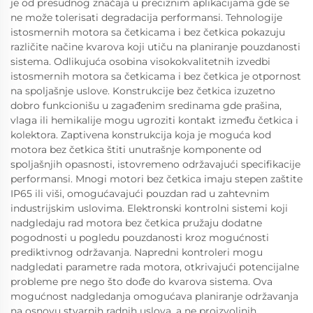
je od presudnog značaja u preciznim aplikacijama gde se
ne može tolerisati degradacija performansi. Tehnologije
istosmernih motora sa četkicama i bez četkica pokazuju
različite načine kvarova koji utiču na planiranje pouzdanosti
sistema. Odlikujuća osobina visokokvalitetnih izvedbi
istosmernih motora sa četkicama i bez četkica je otpornost
na spoljašnje uslove. Konstrukcije bez četkica izuzetno
dobro funkcionišu u zagađenim sredinama gde prašina,
vlaga ili hemikalije mogu ugroziti kontakt između četkica i
kolektora. Zaptivena konstrukcija koja je moguća kod
motora bez četkica štiti unutrašnje komponente od
spoljašnjih opasnosti, istovremeno održavajući specifikacije
performansi. Mnogi motori bez četkica imaju stepen zaštite
IP65 ili viši, omogućavajući pouzdan rad u zahtevnim
industrijskim uslovima. Elektronski kontrolni sistemi koji
nadgledaju rad motora bez četkica pružaju dodatne
pogodnosti u pogledu pouzdanosti kroz mogućnosti
prediktivnog održavanja. Napredni kontroleri mogu
nadgledati parametre rada motora, otkrivajući potencijalne
probleme pre nego što dođe do kvarova sistema. Ova
mogućnost nadgledanja omogućava planiranje održavanja
na osnovu stvarnih radnih uslova, a ne proizvoljnih