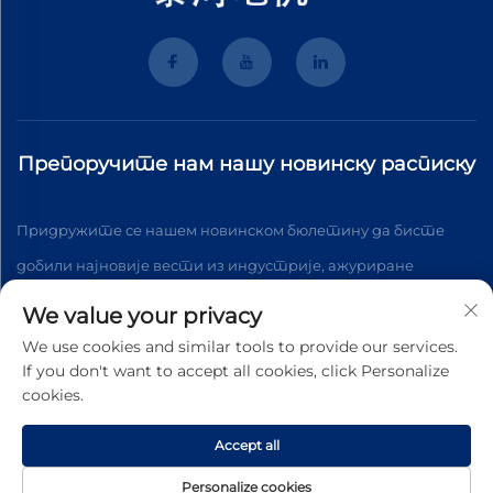
Препоручите нам нашу новинску расписку
Придружите се нашем новинском бюлетину да бисте
добили најновије вести из индустрије, ажуриране
информације и увид из нашег тима.
We value your privacy
We use cookies and similar tools to provide our services.
If you don't want to accept all cookies, click Personalize
Подпишите се
cookies.
Accept all
Autorska prava © 2025 Wenzhou Tyhe Motor Co.,ltd. Sva prava
zadržana
Поље за приватност
Personalize cookies