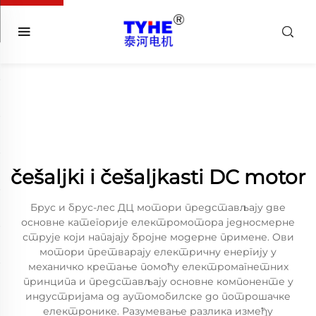
češaljki i češaljkasti DC motor
Брус и брус-лес ДЦ мотори представљају две
основне категорије електромотора једносмерне
струје који напајају бројне модерне примене. Ови
мотори претварају електричну енергију у
механичко кретање помоћу електромагнетних
принципа и представљају основне компоненте у
индустријама од аутомобилске до потрошачке
електронике. Разумевање разлика између