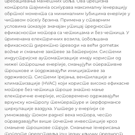
пребацивања магнетних поља. Ова прецизна
контрола тајминга осигурава максималну генерацију
обртног момента са минималним губицима енергије у
читавом опсегу брзина. Примена у стварним
условима показује значајан утицај предности
ефикасности мотора са четкицама и без четкица. У
применама електричних возила, побољшана
ефикасност директно преводи на већи дometак
воžње и смањене захтеве за батеријом. Системи
индустријске аутоматизације имају користи од
нижег потрошње енергије, смањујући оперативне
трошкове и подржавајући иницијативе за
одрживост. Системи грејања, вентилације и
климатизације (HVAC) који користе високо ефикасне
моторе без четкица троше знатно мање
електричне енергије, истовремено одржавајући
врхунску контролу температуре и перформансе
циркулације ваздуха. Уштеде у енергији се
умножавају током радног века мотора, често
оправдавајући више почетне инвестиције кроз
смањене трошкове струје. Смањење генерисања
топлоте представља још једну кључну предност