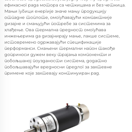
ефикасног рада мотора са четкицама и без четкица.
Мањи губици енергије значе мању продукцију
отпадне топлоте, омогућавајући компактније
дизајне и смањујући потребе за системима за
хлађење. Ова термална предност омогућава
инжењерима да дизајнирају мање, лакше системе,
истовремено одржавајући спецификације
перформанси. Смањени термални напон такође
доприноси дужем веку трајања компоненти и
побољшаној поузданости система, додатно
побољшавајући вредносни предлог за захтевне
примене које захтевају континуиран рад.