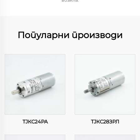
возила.
Популарни производи
ТЈКС24РА
ТЈКС28ЗРЛ