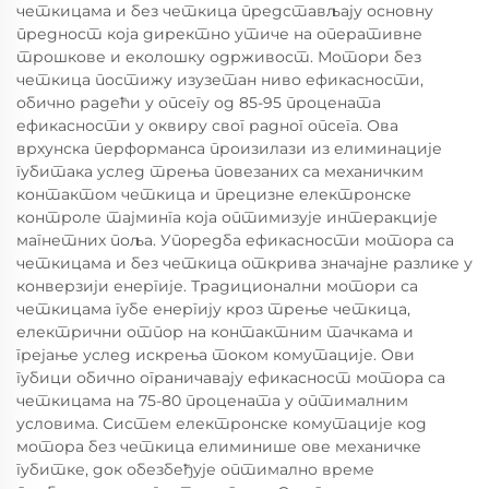
четкицама и без четкица представљају основну
предност која директно утиче на оперативне
трошкове и еколошку одрживост. Мотори без
четкица постижу изузетан ниво ефикасности,
обично радећи у опсегу од 85-95 процената
ефикасности у оквиру свог радног опсега. Ова
врхунска перформанса произилази из елиминације
губитака услед трења повезаних са механичким
контактом четкица и прецизне електронске
контроле тајминга која оптимизује интеракције
магнетних поља. Упоредба ефикасности мотора са
четкицама и без четкица открива значајне разлике у
конверзији енергије. Традиционални мотори са
четкицама губе енергију кроз трење четкица,
електрични отпор на контактним тачкама и
грејање услед искрења током комутације. Ови
губици обично ограничавају ефикасност мотора са
четкицама на 75-80 процената у оптималним
условима. Систем електронске комутације код
мотора без четкица елиминише ове механичке
губитке, док обезбеђује оптимално време