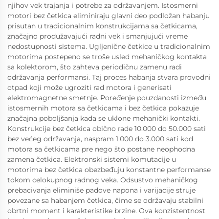
njihov vek trajanja i potrebe za održavanjem. Istosmerni
motori bez četkica eliminiraju glavni deo podložan habanju
prisutan u tradicionalnim konstrukcijama sa četkicama,
značajno produžavajući radni vek i smanjujući vreme
nedostupnosti sistema. Ugljenične četkice u tradicionalnim
motorima postepeno se troše usled mehaničkog kontakta
sa kolektorom, što zahteva periodičnu zamenu radi
održavanja performansi. Taj proces habanja stvara provodni
otpad koji može ugroziti rad motora i generisati
elektromagnetne smetnje. Poređenje pouzdanosti između
istosmernih motora sa četkicama i bez četkica pokazuje
značajna poboljšanja kada se uklone mehanički kontakti.
Konstrukcije bez četkica obično rade 10.000 do 50.000 sati
bez većeg održavanja, naspram 1.000 do 3.000 sati kod
motora sa četkicama pre nego što postane neophodna
zamena četkica. Elektronski sistemi komutacije u
motorima bez četkica obezbeđuju konstantne performanse
tokom celokupnog radnog veka. Odsustvo mehaničkog
prebacivanja eliminiše padove napona i varijacije struje
povezane sa habanjem četkica, čime se održavaju stabilni
obrtni moment i karakteristike brzine. Ova konzistentnost