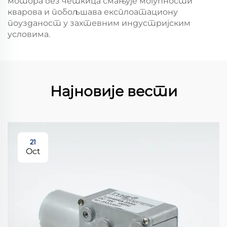
мотора без четкица смањује могућности
кварова и побољшава експлоатациону
поузданост у захтевним индустријским
условима.
Најновије вести
21
Oct