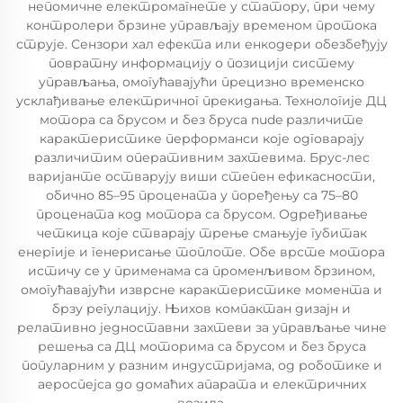
непомичне електромагнете у статору, при чему
контролери брзине управљају временом протока
струје. Сензори хал ефекта или енкодери обезбеђују
повратну информацију о позицији систему
управљања, омогућавајући прецизно временско
усклађивање електричног прекидања. Технологије ДЦ
мотора са брусом и без бруса nude различите
карактеристике перформанси које одговарају
различитим оперативним захтевима. Брус-лес
варијанте остварују виши степен ефикасности,
обично 85–95 процената у поређењу са 75–80
процената код мотора са брусом. Одређивање
четкица које стварају трење смањује губитак
енергије и генерисање топлоте. Обе врсте мотора
истичу се у применама са променљивом брзином,
омогућавајући изврсне карактеристике момента и
брзу регулацију. Њихов компактан дизајн и
релативно једноставни захтеви за управљање чине
решења са ДЦ моторима са брусом и без бруса
популарним у разним индустријама, од роботике и
аероспејса до домаћих апарата и електричних