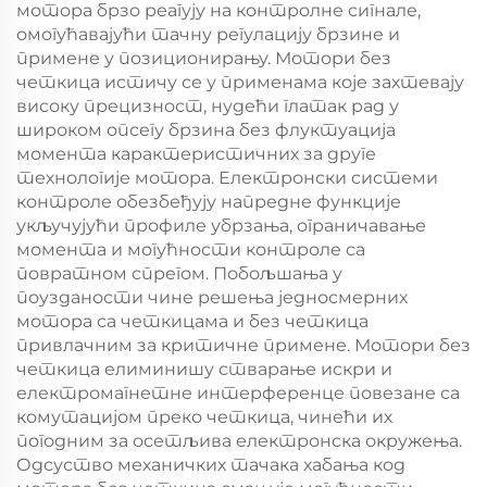
мотора брзо реагују на контролне сигнале,
омогућавајући тачну регулацију брзине и
примене у позиционирању. Мотори без
четкица истичу се у применама које захтевају
високу прецизност, нудећи глатак рад у
широком опсегу брзина без флуктуација
момента карактеристичних за друге
технологије мотора. Електронски системи
контроле обезбеђују напредне функције
укључујући профиле убрзања, ограничавање
момента и могућности контроле са
повратном спрегом. Побољшања у
поузданости чине решења једносмерних
мотора са четкицама и без четкица
привлачним за критичне примене. Мотори без
четкица елиминишу стварање искри и
електромагнетне интерференце повезане са
комутацијом преко четкица, чинећи их
погодним за осетљива електронска окружења.
Одсуство механичких тачака хабања код