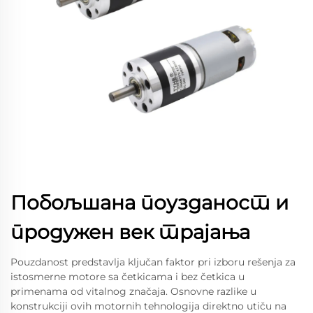
Побољшана поузданост и
продужен век трајања
Pouzdanost predstavlja ključan faktor pri izboru rešenja za
istosmerne motore sa četkicama i bez četkica u
primenama od vitalnog značaja. Osnovne razlike u
konstrukciji ovih motornih tehnologija direktno utiču na