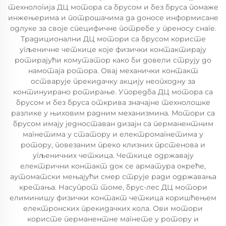
технологија ДЦ мотора са брусом и без бруса помаже
инжењерима и потрошачима да доносе информисане
одлуке за своје специфичне потребе у преносу снаге.
Традиционални ДЦ мотори са брусом користе
угљеничне четкице које физички контактирају
ротирајући комутатор како би довели струју до
намотаја ротора. Овај механички контакт
остварује прекидачку акцију неопходну за
континуирано ротирање. Упоредба ДЦ мотора са
брусом и без бруса открива значајне технолошке
разлике у њиховим радним механизмина. Мотори са
брусом имају једноставан дизајн са перманентним
магнетима у статору и електромагнетима у
ротору, повезаним преко клизних прстенова и
угљеничних четкица. Четкице одржавају
електрични контакт док се арматура окреће,
аутоматски мењајући смер струје ради одржавања
кретања. Насупрот томе, брус-лес ДЦ мотори
елиминишу физички контакт четкица коришћењем
електронских прекидачких кола. Ови мотори
користе перманентне магнете у ротору и