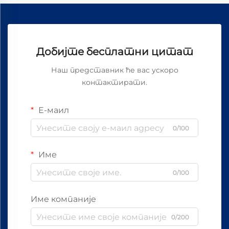
Добијте бесплатни цитат
Наш представник ће вас ускоро
контактирати.
Е-маил
0/100
Име
0/100
Име компаније
0/200