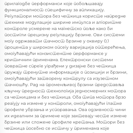
прилагодбе перформанси које побољшавају
функционалност специфичну за апликацију.
Регулатори мотора без четкица користе напредне
технике модулације ширине импулса и алгоритме
контроле усмерене на магнетско поље како би
постигли прецизну регулацију брзине. Ови системи
могу одржавати тачност брзине у оквиру 0,1
процента у широком опсегу варијација оптерећења,
омогућавајући конзистентне перформансе у
критичним применама. Електронски системи
повратне спреге уграђени у дизајне без четкица
пружају тренутне информације о позицији и брзини,
омогућавајући затворену контрулу са изузетном
тачношћу. Рад на променљивој брзини представља
кључну предност технологија једносмерних мотора
са четкицама и без четкица. Оба типа мотора брзо
реагују на измене у контроли, омогућавајући глатке
профиле убрзања и успоравања. Ова одзивност чини
их идеалним за примене које захтевају честе измене
брзине или сложене профиле кретања. Мотори без
четкица посебно се истичу у применама које