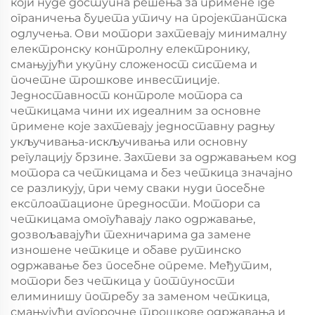
који нуде доступна решења за примене где
ограничења буџета утичу на пројектантска
одлучења. Ови мотори захтевају минималну
електронску контролну електронику,
смањујући укупну сложеност система и
почетне трошкове инвестиције.
Једноставност контроле мотора са
четкицама чини их идеалним за основне
примене које захтевају једноставну радњу
укључивања-искључивања или основну
регулацију брзине. Захтеви за одржавањем код
мотора са четкицама и без четкица значајно
се разликују, при чему сваки нуди посебне
експлоатационе предности. Мотори са
четкицама омогућавају лако одржавање,
дозвољавајући техничарима да замене
изношене четкице и обаве рутинско
одржавање без посебне опреме. Међутим,
мотори без четкица у потпуности
елиминишу потребу за заменом четкица,
смањујући дугорочне трошкове одржавања и