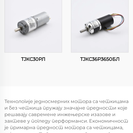
ТЈКС30РЛ
ТЈКС36Р3650БЛ
Технологије једносмерних мотора са четкицама
и без четкица пружају значајне предности које
решавају савремене инжењерске изазове и
захтеве у погледу перформанси. Економичност
је примарна предност мотора са четкицама,