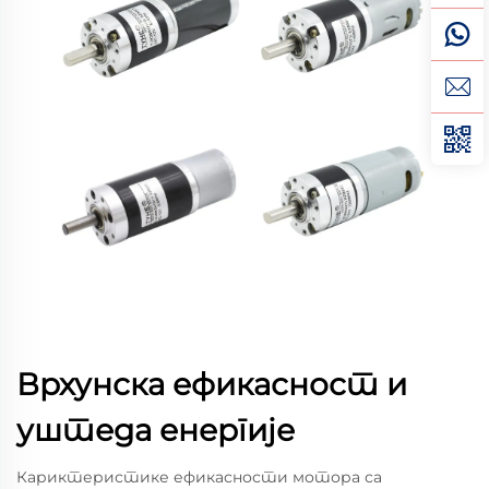
Врхунска ефикасност и
уштеда енергије
Кариктеристике ефикасности мотора са