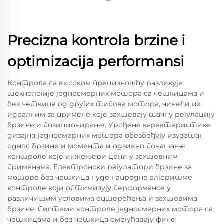
Precizna kontrola brzine i
optimizacija performansi
Контрола са високом прецизношћу разликује
технологије једносмерних мотора са четкицама и
без четкица од других типова мотора, чинећи их
идеалним за примене које захтевају тачну регулацију
брзине и позиционирање. Урођене карактеристике
дизајна једносмерних мотора обезбеђују изузетан
однос брзине и моментa и одзивно понашање
контроле које инжењери цени у захтевним
применама. Електронски регулатори брзине за
моторе без четкица нуде напредне алгоритме
контроле који оптимизују перформансе у
различитим условима оптерећења и захтевима
брзине. Системи контроле једносмерних мотора са
четкицама и без четкица омогућавају фине