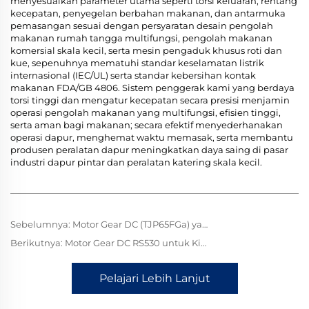
menyesuaikan parameter utama seperti torsi keluaran, rentang
kecepatan, penyegelan berbahan makanan, dan antarmuka
pemasangan sesuai dengan persyaratan desain pengolah
makanan rumah tangga multifungsi, pengolah makanan
komersial skala kecil, serta mesin pengaduk khusus roti dan
kue, sepenuhnya mematuhi standar keselamatan listrik
internasional (IEC/UL) serta standar kebersihan kontak
makanan FDA/GB 4806. Sistem penggerak kami yang berdaya
torsi tinggi dan mengatur kecepatan secara presisi menjamin
operasi pengolah makanan yang multifungsi, efisien tinggi,
serta aman bagi makanan; secara efektif menyederhanakan
operasi dapur, menghemat waktu memasak, serta membantu
produsen peralatan dapur meningkatkan daya saing di pasar
industri dapur pintar dan peralatan katering skala kecil.
Sebelumnya:
Motor Gear DC (TJP65FGa) yang Dikustomisasi untuk Mesin Pencuci Piring: Aplikasi & Keunggulan
Berikutnya:
Motor Gear DC RS530 untuk Kipas Gantung: Penggerak Daya Mini, Menghadirkan Angin Sejuk dengan Efisiensi Senyap
Pelajari Lebih Lanjut