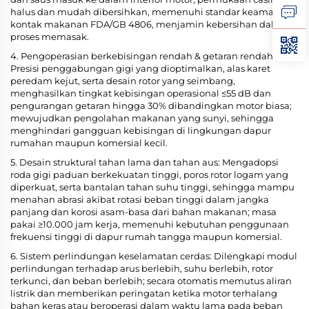
halus dan mudah dibersihkan, memenuhi standar keamanan
kontak makanan FDA/GB 4806, menjamin kebersihan dalam
proses memasak.
4. Pengoperasian berkebisingan rendah & getaran rendah:
Presisi penggabungan gigi yang dioptimalkan, alas karet
peredam kejut, serta desain rotor yang seimbang,
menghasilkan tingkat kebisingan operasional ≤55 dB dan
pengurangan getaran hingga 30% dibandingkan motor biasa;
mewujudkan pengolahan makanan yang sunyi, sehingga
menghindari gangguan kebisingan di lingkungan dapur
rumahan maupun komersial kecil.
5. Desain struktural tahan lama dan tahan aus: Mengadopsi
roda gigi paduan berkekuatan tinggi, poros rotor logam yang
diperkuat, serta bantalan tahan suhu tinggi, sehingga mampu
menahan abrasi akibat rotasi beban tinggi dalam jangka
panjang dan korosi asam-basa dari bahan makanan; masa
pakai ≥10.000 jam kerja, memenuhi kebutuhan penggunaan
frekuensi tinggi di dapur rumah tangga maupun komersial.
6. Sistem perlindungan keselamatan cerdas: Dilengkapi modul
perlindungan terhadap arus berlebih, suhu berlebih, rotor
terkunci, dan beban berlebih; secara otomatis memutus aliran
listrik dan memberikan peringatan ketika motor terhalang
bahan keras atau beroperasi dalam waktu lama pada beban