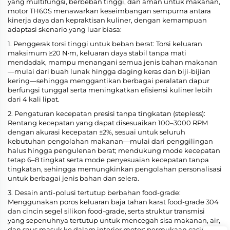
yang multifungsi, berbeban tinggi, dan aman untuk makanan,
motor TH60S menawarkan keseimbangan sempurna antara
kinerja daya dan kepraktisan kuliner, dengan kemampuan
adaptasi skenario yang luar biasa:
1. Penggerak torsi tinggi untuk beban berat: Torsi keluaran
maksimum ≥20 N·m, keluaran daya stabil tanpa mati
mendadak, mampu menangani semua jenis bahan makanan
—mulai dari buah lunak hingga daging keras dan biji-bijian
kering—sehingga menggantikan berbagai peralatan dapur
berfungsi tunggal serta meningkatkan efisiensi kuliner lebih
dari 4 kali lipat.
2. Pengaturan kecepatan presisi tanpa tingkatan (stepless):
Rentang kecepatan yang dapat disesuaikan 100–3000 RPM
dengan akurasi kecepatan ±2%, sesuai untuk seluruh
kebutuhan pengolahan makanan—mulai dari penggilingan
halus hingga pengulenan berat; mendukung mode kecepatan
tetap 6–8 tingkat serta mode penyesuaian kecepatan tanpa
tingkatan, sehingga memungkinkan pengolahan personalisasi
untuk berbagai jenis bahan dan selera.
3. Desain anti-polusi tertutup berbahan food-grade:
Menggunakan poros keluaran baja tahan karat food-grade 304
dan cincin segel silikon food-grade, serta struktur transmisi
yang sepenuhnya tertutup untuk mencegah sisa makanan, air,
dan saus masuk ke dalam interior motor; permukaan casing