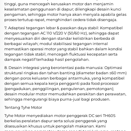
tinggi, guna mencegah kerusakan motor dan menjamin
keselamatan penggunaan di dapur; dilengkapi desain kunci
pengaman, sehingga motor hanya akan menyala apabila gelas
proses tertutup rapat, menghindari cedera tidak disengaja.
7. Adaptasi tegangan lebar & pasokan daya stabil: Kompatibel
dengan tegangan AC 110 V/220 V (50/60 Hz), sehingga dapat
menyesuaikan diri dengan standar kelistrikan berbeda di
berbagai wilayah; modul stabilisasi tegangan internal
memastikan operasi motor yang stabil bahkan dalam kondisi
tegangan tidak stabil, mencegah fluktuasi kecepatan serta
dampak negatif terhadap hasil pengolahan.
8. Desain integrasi yang berorientasi pada manusia: Optimasi
struktural ringkas dan tahan banting (diameter badan ≤60 mm)
dengan poros keluaran berbagai antarmuka, yang kompatibel
dengan semua kepala kerja pengganti pada food processor
(pengadukan, penggilingan, pengulenan, pemotongan);
desain modular motor memudahkan perakitan dan perawatan,
sehingga mengurangi biaya purna-jual bagi produsen.
Tentang Tyhe Motor
Tyhe Motor menyediakan motor penggerak DC seri TH60S
berkelas peralatan dapur serta solusi penggerak yang
disesuaikan khusus untuk pengolah makanan. Kami