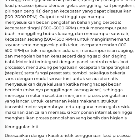
food processor (pisau blender, gelas penggiling, kait penguleni,
piringan pengiris) dengan kecepatan yang dapat disesuaikan
(100–3000 RPM). Output torsi tinggi-nya mampu
menyesuaikan beban pengolahan bahan yang berbeda:
kecepatan tinggi (1500–3000 RPM) untuk mencampur pure
buah, menggiling bubuk kacang, dan mencampur saus cair;
kecepatan sedang (500–1500 RPM) untuk mengiris/memarut
sayuran serta mengocok putih telur; kecepatan rendah (100–
500 RPM) untuk menguleni adonan, mencampur isian daging,
dan mengolah bahan keras seperti daging sapi dan daging
babi. Motor ini terintegrasi dengan panel kontrol cerdas food
processor, mendukung pengaturan kecepatan tanpa tingkat
(stepless) serta fungsi preset satu tombol, sekaligus bekerja
sama dengan modul sensor torsi untuk secara otomatis
menyesuaikan daya keluaran ketika menghadapi beban
berlebih (misalnya penggilingan kacang keras), sehingga
mencegah motor macet dan menjamin proses pengolahan
yang lancar. Untuk keamanan kelas makanan, struktur
transmisi motor sepenuhnya tertutup guna mencegah residu
makanan dan cairan memasuki komponen internal, sehingga
menghasilkan proses pengolahan yang bersih dan higienis.
Keunggulan Inti
Disesuaikan dengan karakteristik penggunaan food processor