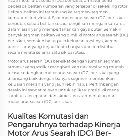
Pada motor arus searah (DC) ber-sikat, armatur berisi
beberapa belitan kumparan yang tersebar di sekeliling rotor.
Belitan-belitan ini terhubung ke segmen-segmen
komutator individual. Saat motor arus searah (DC) ber-sikat
berputar, setiap belitan secara bergiliran mengalirkan arus
dalam arah yang mempertahankan gaya putar. Semakin
banyak segmen belitan yang dimiliki motor arus searah (DC)
ber-sikat, semakin halus pula keluaran torsi-nya, karena
transisi arus yang terjadi lebih banyak dan terdistribusi
secara merata selama satu siklus rotasi.
Motor arus searah (DC) ber-sikat dengan jumlah segmen
armatur yang sedikit menghasilkan riak torsi yang mudah
terasa, sedangkan motor arus searah (DC) ber-sikat yang
dirancang baik dengan banyak segmen memberikan
keluaran mekanis yang jauh lebih halus. Pertimbangan
desain ini sangat relevan untuk aplikasi presisi, di mana
stabilitas kecepatan dan akurasi posisi diperlukan dari
motor arus searah (DC) ber-sikat.
Kualitas Komutasi dan
Pengaruhnya terhadap Kinerja
Motor Arus Searah (DC) Ber-