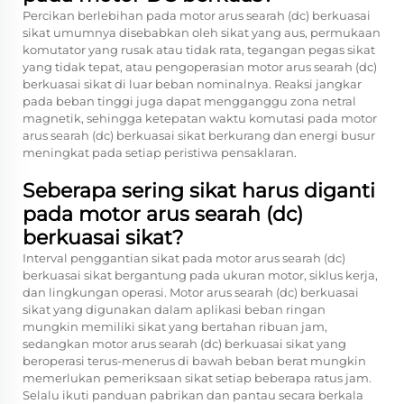
Percikan berlebihan pada motor arus searah (dc) berkuasai
sikat umumnya disebabkan oleh sikat yang aus, permukaan
komutator yang rusak atau tidak rata, tegangan pegas sikat
yang tidak tepat, atau pengoperasian motor arus searah (dc)
berkuasai sikat di luar beban nominalnya. Reaksi jangkar
pada beban tinggi juga dapat mengganggu zona netral
magnetik, sehingga ketepatan waktu komutasi pada motor
arus searah (dc) berkuasai sikat berkurang dan energi busur
meningkat pada setiap peristiwa pensaklaran.
Seberapa sering sikat harus diganti
pada motor arus searah (dc)
berkuasai sikat?
Interval penggantian sikat pada motor arus searah (dc)
berkuasai sikat bergantung pada ukuran motor, siklus kerja,
dan lingkungan operasi. Motor arus searah (dc) berkuasai
sikat yang digunakan dalam aplikasi beban ringan
mungkin memiliki sikat yang bertahan ribuan jam,
sedangkan motor arus searah (dc) berkuasai sikat yang
beroperasi terus-menerus di bawah beban berat mungkin
memerlukan pemeriksaan sikat setiap beberapa ratus jam.
Selalu ikuti panduan pabrikan dan pantau secara berkala