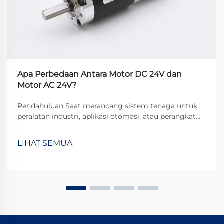
Apa Perbedaan Antara Motor DC 24V dan
Motor AC 24V?
Pendahuluan Saat merancang sistem tenaga untuk
peralatan industri, aplikasi otomasi, atau perangkat
komersial, insinyur sering menghadapi pilihan
mendasar: motor DC 24V atau motor AC 24V?
LIHAT SEMUA
Meskipun keduanya beroperasi pada tegangan
nominal yang sama, dasar...