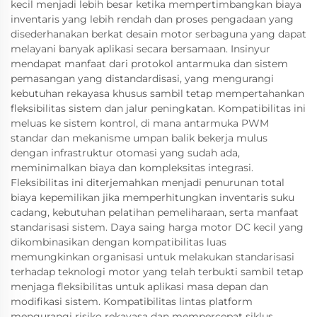
kecil menjadi lebih besar ketika mempertimbangkan biaya
inventaris yang lebih rendah dan proses pengadaan yang
disederhanakan berkat desain motor serbaguna yang dapat
melayani banyak aplikasi secara bersamaan. Insinyur
mendapat manfaat dari protokol antarmuka dan sistem
pemasangan yang distandardisasi, yang mengurangi
kebutuhan rekayasa khusus sambil tetap mempertahankan
fleksibilitas sistem dan jalur peningkatan. Kompatibilitas ini
meluas ke sistem kontrol, di mana antarmuka PWM
standar dan mekanisme umpan balik bekerja mulus
dengan infrastruktur otomasi yang sudah ada,
meminimalkan biaya dan kompleksitas integrasi.
Fleksibilitas ini diterjemahkan menjadi penurunan total
biaya kepemilikan jika memperhitungkan inventaris suku
cadang, kebutuhan pelatihan pemeliharaan, serta manfaat
standarisasi sistem. Daya saing harga motor DC kecil yang
dikombinasikan dengan kompatibilitas luas
memungkinkan organisasi untuk melakukan standarisasi
terhadap teknologi motor yang telah terbukti sambil tetap
menjaga fleksibilitas untuk aplikasi masa depan dan
modifikasi sistem. Kompatibilitas lintas platform
mengurangi risiko rekayasa dan mempercepat siklus