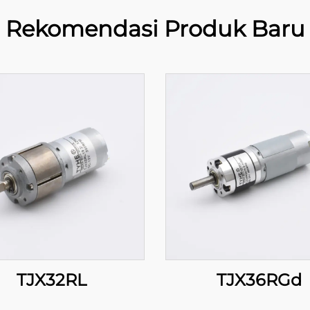
Rekomendasi Produk Baru
TJX32RL
TJX36RGd