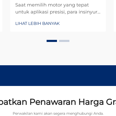
Saat memilih motor yang tepat
untuk aplikasi presisi, para insinyur
sering kali memperdebatkan antara
LIHAT LEBIH BANYAK
motor DC mikro dan motor stepper.
Kedua teknologi ini menawarkan
keunggulan tersendiri untuk kasus
penggunaan yang berbeda, namun
memahami perbedaan mendasar di
antara keduanya sangat penting.
atkan Penawaran Harga Gr
Perwakilan kami akan segera menghubungi Anda.