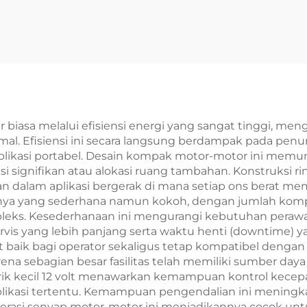
luar biasa melalui efisiensi energi yang sangat tinggi, m
. Efisiensi ini secara langsung berdampak pada penuru
likasi portabel. Desain kompak motor-motor ini memu
 signifikan atau alokasi ruang tambahan. Konstruksi 
 dalam aplikasi bergerak di mana setiap ons berat me
uksinya yang sederhana namun kokoh, dengan jumlah kom
leks. Kesederhanaan ini mengurangi kebutuhan peraw
rvis yang lebih panjang serta waktu henti (downtime) ya
ik bagi operator sekaligus tetap kompatibel dengan s
 sebagian besar fasilitas telah memiliki sumber daya li
istrik kecil 12 volt menawarkan kemampuan kontrol kec
plikasi tertentu. Kemampuan pengendalian ini meningk
 Operasi senyap motor-motor ini menjadikannya cocok u