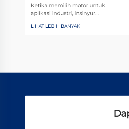
Ketika memilih motor untuk
aplikasi industri, insinyur
dihadapkan pada keputusan
LIHAT LEBIH BANYAK
penting antara motor DC standar
dan konfigurasi motor gear khusus.
Motor dc planetary gear mewakili
solusi canggih yang
menggabungkan keunggulan dari...
Dap