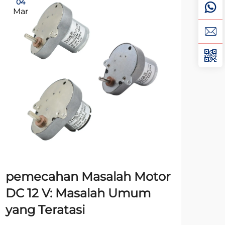
04
0
Mar
Ma
pemecahan Masalah Motor
Ca
DC 12 V: Masalah Umum
V: 
yang Teratasi
Per