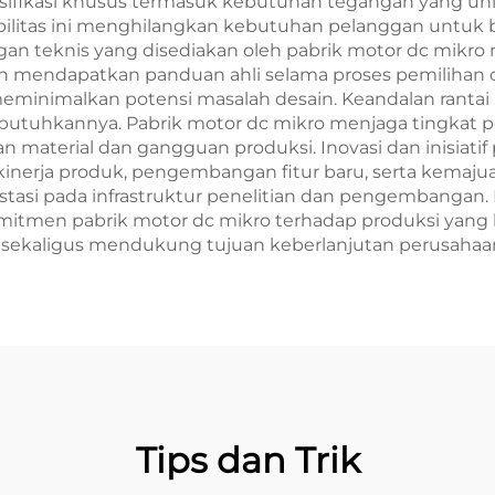
sifikasi khusus termasuk kebutuhan tegangan yang uni
eksibilitas ini menghilangkan kebutuhan pelanggan untu
teknis yang disediakan oleh pabrik motor dc mikro men
n mendapatkan panduan ahli selama proses pemilihan d
nimalkan potensi masalah desain. Keandalan rantai 
butuhkannya. Pabrik motor dc mikro menjaga tingkat 
 material dan gangguan produksi. Inovasi dan inisiatif
inerja produk, pengembangan fitur baru, serta kemaju
estasi pada infrastruktur penelitian dan pengembangan
mitmen pabrik motor dc mikro terhadap produksi yan
 sekaligus mendukung tujuan keberlanjutan perusahaa
Tips dan Trik