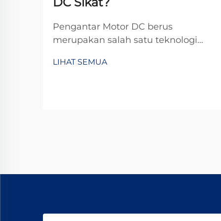
DC Sikat?
Pengantar Motor DC berus
merupakan salah satu teknologi
paling mapan dan serbaguna
LIHAT SEMUA
dalam industri elektromekanis,
yang terus memainkan peran
penting di berbagai aplikasi
meskipun telah muncul alternatif
tanpa berus. Mereka...