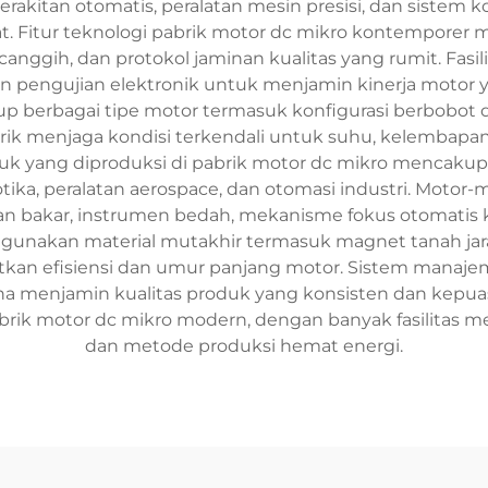
erakitan otomatis, peralatan mesin presisi, dan sistem 
at. Fitur teknologi pabrik motor dc mikro kontemporer
anggih, dan protokol jaminan kualitas yang rumit. Fasil
ik, dan pengujian elektronik untuk menjamin kinerja mo
erbagai tipe motor termasuk konfigurasi berbobot dan t
rik menjaga kondisi terkendali untuk suhu, kelembapan
uk yang diproduksi di pabrik motor dc mikro mencakup b
otika, peralatan aerospace, dan otomasi industri. Mot
ahan bakar, instrumen bedah, mekanisme fokus otomatis 
ggunakan material mutakhir termasuk magnet tanah jaran
an efisiensi dan umur panjang motor. Sistem manajemen
 guna menjamin kualitas produk yang konsisten dan kep
rik motor dc mikro modern, dengan banyak fasilitas m
dan metode produksi hemat energi.