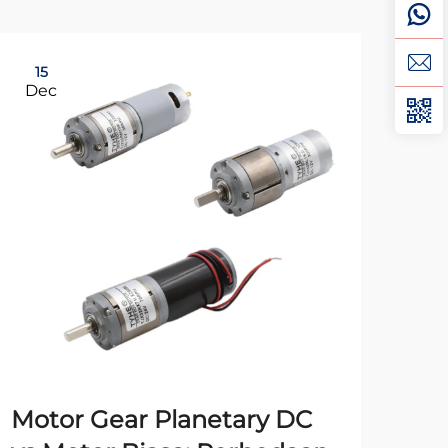
15
15
Dec
De
Motor Gear Planetary DC
10 