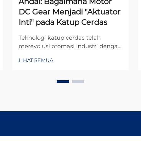
Andal: Bagaimana Motor
DC Gear Menjadi "Aktuator
Inti" pada Katup Cerdas
Teknologi katup cerdas telah
merevolusi otomasi industri dengan
memberikan kemampuan presisi
LIHAT SEMUA
dan kontrol yang belum pernah
terjadi sebelumnya. Di jantung
sistem canggih ini terdapat
komponen kritis yang mengubah
sinyal listrik menjadi gerakan
mekanis...