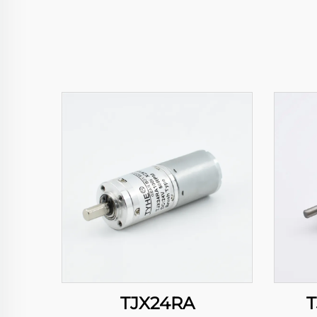
TJX24RA
T