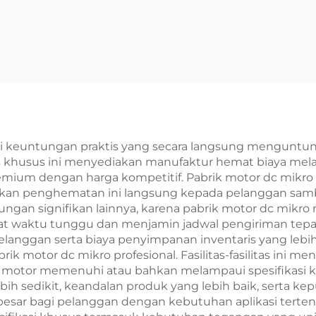
i keuntungan praktis yang secara langsung menguntun
litas khusus ini menyediakan manufaktur hemat biaya m
mium dengan harga kompetitif. Pabrik motor dc mikro
n penghematan ini langsung kepada pelanggan sambil
tungan signifikan lainnya, karena pabrik motor dc mik
 waktu tunggu dan menjamin jadwal pengiriman tepat wa
elanggan serta biaya penyimpanan inventaris yang lebi
 motor dc mikro profesional. Fasilitas-fasilitas ini m
 motor memenuhi atau bahkan melampaui spesifikasi ki
bih sedikit, keandalan produk yang lebih baik, serta 
ar bagi pelanggan dengan kebutuhan aplikasi tertentu.