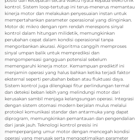
posisi dan kecepatan secara waktu nyata kepada elektronik
kontrol. Sistem loop-tertutup ini terus-menerus memantau
kinerja motor dan melakukan penyesuaian instan untuk
mempertahankan parameter operasional yang diinginkan.
Motor dc mikro dengan rpm rendah merespons sinyal
kontrol dalam hitungan milidetik, memungkinkan
perubahan cepat dalam kondisi operasional tanpa
mengorbankan akurasi. Algoritma canggih memproses
sinyal umpan balik untuk memprediksi dan
mengompensasi gangguan potensial sebelum
memengaruhi kinerja motor. Kemampuan prediktif ini
menjamin operasi yang halus bahkan ketika terjadi faktor
eksternal seperti perubahan beban atau fluktuasi daya.
Sistem kontrol juga dilengkapi fitur perlindungan termal
dan deteksi beban lebih yang melindungi motor dari
kerusakan sambil menjaga kelangsungan operasi. Integrasi
dengan sistem otomasi modern berjalan mulus melalui
protokol komunikasi standar dan antarmuka yang dapat
diprogram, memungkinkan pemantauan dan pengendalian
dari jarak jauh. Teknologi kontrol presisi ini
memperpanjang umur motor dengan mencegah kondisi
operasi yang merusak serta mengoptimalkan parameter