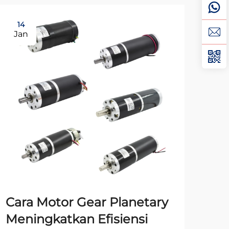
14
0
Jan
Fe
Cara Motor Gear Planetary
Mo
Meningkatkan Efisiensi
Mo