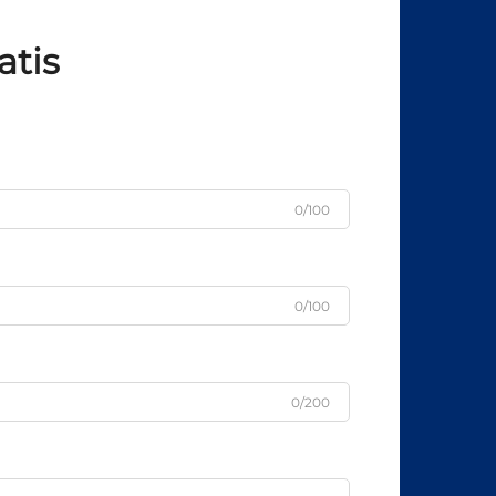
atis
0/100
0/100
0/200