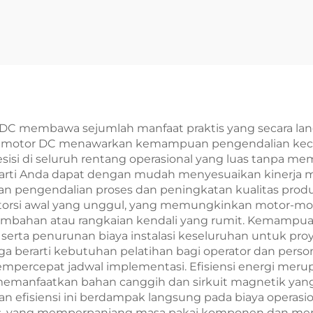
C membawa sejumlah manfaat praktis yang secara lang
ama, motor DC menawarkan kemampuan pengendalian kec
sisi di seluruh rentang operasional yang luas tanpa me
rti Anda dapat dengan mudah menyesuaikan kinerja mot
n pengendalian proses dan peningkatan kualitas produk
 torsi awal yang unggul, yang memungkinkan motor-mot
ahan atau rangkaian kendali yang rumit. Kemampuan 
erta penurunan biaya instalasi keseluruhan untuk pr
 berarti kebutuhan pelatihan bagi operator dan person
mpercepat jadwal implementasi. Efisiensi energi meru
 memanfaatkan bahan canggih dan sirkuit magnetik ya
an efisiensi ini berdampak langsung pada biaya operas
, yang memperpanjang masa pakai komponen dan men