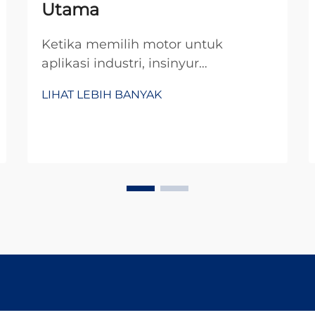
Utama
Ketika memilih motor untuk
aplikasi industri, insinyur
dihadapkan pada keputusan
LIHAT LEBIH BANYAK
penting antara motor DC standar
dan konfigurasi motor gear khusus.
Motor dc planetary gear mewakili
solusi canggih yang
menggabungkan keunggulan dari...