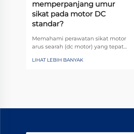
memperpanjang umur
sikat pada motor DC
standar?
Memahami perawatan sikat motor
arus searah (dc motor) yang tepat
sangat penting untuk
LIHAT LEBIH BANYAK
memaksimalkan masa pakai
operasional motor arus searah
dalam berbagai aplikasi industri.
Sikat berfungsi sebagai antarmuka
kritis antara komponen stasioner
dan komponen berputar, serta
mentransfer...