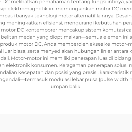
DC melibatkan pemahaman tentang fungsi intinya, yan
insip elektromagnetik ini memungkinkan motor DC mengh
mpaui banyak teknologi motor alternatif lainnya. Des
ang meningkatkan efisiensi, mengurangi kebutuhan pe
ologi motor DC kontemporer mencakup sistem komutasi ca
rta belitan medan yang dioptimalkan—semua elemen ini
li produk motor DC, Anda memperoleh akses ke motor-
al luar biasa, serta menyediakan hubungan linier antar
i. Motor-motor ini memiliki penerapan luas di bidang r
 dan elektronik konsumen. Keragaman penerapan solus
ian kecepatan dan posisi yang presisi, karakteristik r
engendali—termasuk modulasi lebar pulsa (pulse width 
umpan balik.