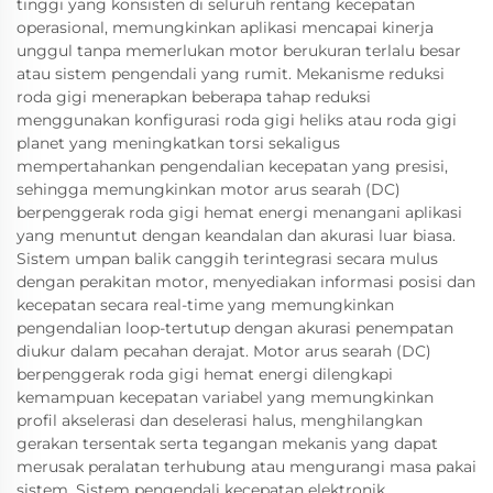
tinggi yang konsisten di seluruh rentang kecepatan
operasional, memungkinkan aplikasi mencapai kinerja
unggul tanpa memerlukan motor berukuran terlalu besar
atau sistem pengendali yang rumit. Mekanisme reduksi
roda gigi menerapkan beberapa tahap reduksi
menggunakan konfigurasi roda gigi heliks atau roda gigi
planet yang meningkatkan torsi sekaligus
mempertahankan pengendalian kecepatan yang presisi,
sehingga memungkinkan motor arus searah (DC)
berpenggerak roda gigi hemat energi menangani aplikasi
yang menuntut dengan keandalan dan akurasi luar biasa.
Sistem umpan balik canggih terintegrasi secara mulus
dengan perakitan motor, menyediakan informasi posisi dan
kecepatan secara real-time yang memungkinkan
pengendalian loop-tertutup dengan akurasi penempatan
diukur dalam pecahan derajat. Motor arus searah (DC)
berpenggerak roda gigi hemat energi dilengkapi
kemampuan kecepatan variabel yang memungkinkan
profil akselerasi dan deselerasi halus, menghilangkan
gerakan tersentak serta tegangan mekanis yang dapat
merusak peralatan terhubung atau mengurangi masa pakai
sistem. Sistem pengendali kecepatan elektronik