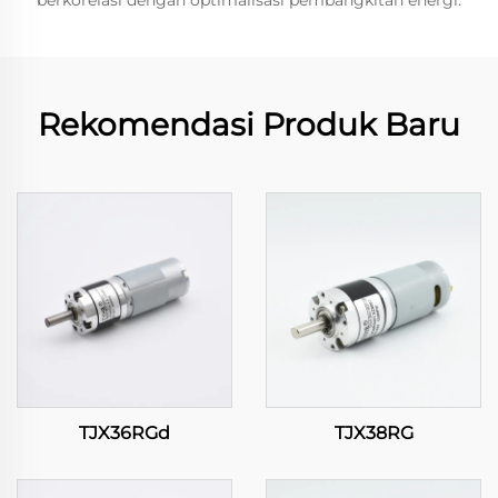
berkorelasi dengan optimalisasi pembangkitan energi.
Rekomendasi Produk Baru
TJX36RGd
TJX38RG