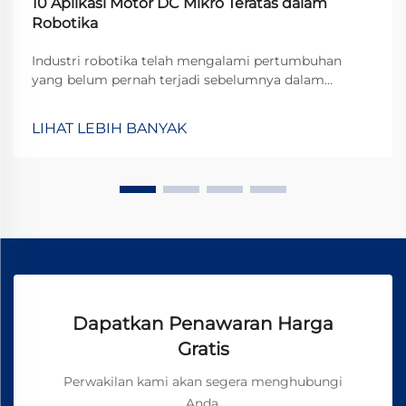
10 Aplikasi Motor DC Mikro Teratas dalam
Robotika
Industri robotika telah mengalami pertumbuhan
yang belum pernah terjadi sebelumnya dalam
beberapa tahun terakhir, didorong oleh kemajuan
dalam miniaturisasi dan rekayasa presisi. Di jantung
LIHAT LEBIH BANYAK
banyak sistem robotik terdapat komponen penting
yang memungkinkan pergerakan dan kontrol yang
presisi: motor ...
Dapatkan Penawaran Harga
Gratis
Perwakilan kami akan segera menghubungi
Anda.