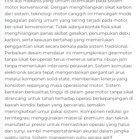
titik aus mekanis yang umum ditemukan pada sistem
motor konvensional. Dengan menghilangkan sikat karbon
dari sistem, teknologi motor canggih ini mencegah mode
kegagalan paling umum yang sering terjadi pada motor
ber-sikat konvensional. Tidak adanya kontak fisik sikat
menghilangkan panas akibat gesekan, penumpukan debu
karbon, serta keausan bertahap yang memerlukan
penggantian sikat secara berkala pada sistem tradisional.
Perbaikan desain mendasar ini memungkinkan gearmotor
tanpa sikat beroperasi terus-menerus selama ribuan jam
tanpa memerlukan intervensi perawatan. Sistem komutasi
elektronik secara tepat mengendalikan pergantian arus
melalui komponen solid-state, memberikan kinerja yang
konsisten sepanjang masa operasional motor. Sistem
bantalan berkualitas tinggi di dalam gearmotor tanpa sikat
dirancang untuk tahan terhadap operasi berkepanjangan di
bawah kondisi beban yang bervariasi, semakin
meningkatkan umur pakai sistem. Komponen reduksi gir
terintegrasi menggunakan material premium dan teknik
manufaktur presisi untuk memastikan operasi yang halus
dan sunyi sambil mempertahankan akurasi dalam jangka
waktu lama. Sistem manajemen suhu secara aktif