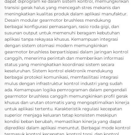
dapat diprogram ke dalam sistem kontrol, memungkinkan
transisi gerak halus yang mencegah stres mekanis dan
meningkatkan kualitas produk dalam aplikasi manufaktur.
Desain modular gearmotor brushless mendukung
berbagai konfigurasi pemasangan, rasio roda gigi, dan
susunan output untuk memenuhi beragam kebutuhan
aplikasi tanpa rekayasa khusus. Kemampuan integrasi
dengan sistem otomasi modern memungkinkan
gearmotor brushless berpartisipasi dalam jaringan kontrol
canggih, menerima perintah dan memberikan informasi
status yang meningkatkan koordinasi sistem secara
keseluruhan. Sistem kontrol elektronik mendukung
berbagai protokol komunikasi, memfasilitasi integrasi
mulus dengan infrastruktur kontrol industri yang sudah
ada. Kemampuan logika pemrograman dalam pengendali
gearmotor brushless canggih memungkinkan profil gerak
khusus dan urutan otomatis yang mengoptimalkan kinerja
untuk aplikasi tertentu. Karakteristik regulasi kecepatan
superior menjaga keluaran tetap konsisten meskipun
kondisi beban berubah, memastikan kinerja yang dapat
diprediksi dalam aplikasi menuntut. Berbagai mode kontrol
termasuk kontrol kecepatan, kontrol torsi, dan kontrol