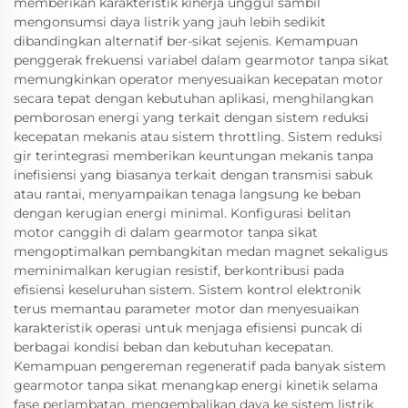
memberikan karakteristik kinerja unggul sambil
mengonsumsi daya listrik yang jauh lebih sedikit
dibandingkan alternatif ber-sikat sejenis. Kemampuan
penggerak frekuensi variabel dalam gearmotor tanpa sikat
memungkinkan operator menyesuaikan kecepatan motor
secara tepat dengan kebutuhan aplikasi, menghilangkan
pemborosan energi yang terkait dengan sistem reduksi
kecepatan mekanis atau sistem throttling. Sistem reduksi
gir terintegrasi memberikan keuntungan mekanis tanpa
inefisiensi yang biasanya terkait dengan transmisi sabuk
atau rantai, menyampaikan tenaga langsung ke beban
dengan kerugian energi minimal. Konfigurasi belitan
motor canggih di dalam gearmotor tanpa sikat
mengoptimalkan pembangkitan medan magnet sekaligus
meminimalkan kerugian resistif, berkontribusi pada
efisiensi keseluruhan sistem. Sistem kontrol elektronik
terus memantau parameter motor dan menyesuaikan
karakteristik operasi untuk menjaga efisiensi puncak di
berbagai kondisi beban dan kebutuhan kecepatan.
Kemampuan pengereman regeneratif pada banyak sistem
gearmotor tanpa sikat menangkap energi kinetik selama
fase perlambatan, mengembalikan daya ke sistem listrik