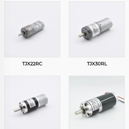
TJX22RC
TJX30RL