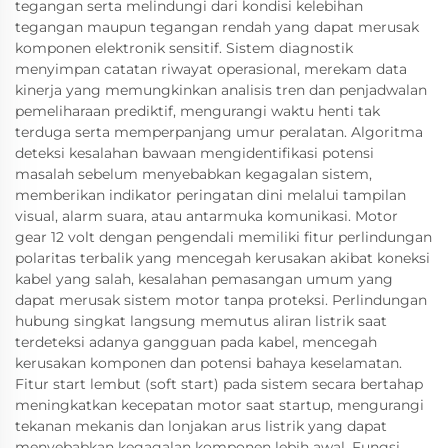
tegangan serta melindungi dari kondisi kelebihan
tegangan maupun tegangan rendah yang dapat merusak
komponen elektronik sensitif. Sistem diagnostik
menyimpan catatan riwayat operasional, merekam data
kinerja yang memungkinkan analisis tren dan penjadwalan
pemeliharaan prediktif, mengurangi waktu henti tak
terduga serta memperpanjang umur peralatan. Algoritma
deteksi kesalahan bawaan mengidentifikasi potensi
masalah sebelum menyebabkan kegagalan sistem,
memberikan indikator peringatan dini melalui tampilan
visual, alarm suara, atau antarmuka komunikasi. Motor
gear 12 volt dengan pengendali memiliki fitur perlindungan
polaritas terbalik yang mencegah kerusakan akibat koneksi
kabel yang salah, kesalahan pemasangan umum yang
dapat merusak sistem motor tanpa proteksi. Perlindungan
hubung singkat langsung memutus aliran listrik saat
terdeteksi adanya gangguan pada kabel, mencegah
kerusakan komponen dan potensi bahaya keselamatan.
Fitur start lembut (soft start) pada sistem secara bertahap
meningkatkan kecepatan motor saat startup, mengurangi
tekanan mekanis dan lonjakan arus listrik yang dapat
menyebabkan kegagalan komponen lebih awal. Fungsi