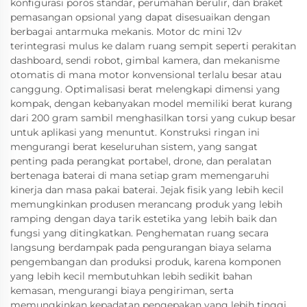
konfigurasi poros standar, perumahan berulir, dan braket
pemasangan opsional yang dapat disesuaikan dengan
berbagai antarmuka mekanis. Motor dc mini 12v
terintegrasi mulus ke dalam ruang sempit seperti perakitan
dashboard, sendi robot, gimbal kamera, dan mekanisme
otomatis di mana motor konvensional terlalu besar atau
canggung. Optimalisasi berat melengkapi dimensi yang
kompak, dengan kebanyakan model memiliki berat kurang
dari 200 gram sambil menghasilkan torsi yang cukup besar
untuk aplikasi yang menuntut. Konstruksi ringan ini
mengurangi berat keseluruhan sistem, yang sangat
penting pada perangkat portabel, drone, dan peralatan
bertenaga baterai di mana setiap gram memengaruhi
kinerja dan masa pakai baterai. Jejak fisik yang lebih kecil
memungkinkan produsen merancang produk yang lebih
ramping dengan daya tarik estetika yang lebih baik dan
fungsi yang ditingkatkan. Penghematan ruang secara
langsung berdampak pada pengurangan biaya selama
pengembangan dan produksi produk, karena komponen
yang lebih kecil membutuhkan lebih sedikit bahan
kemasan, mengurangi biaya pengiriman, serta
memungkinkan kepadatan pengepakan yang lebih tinggi