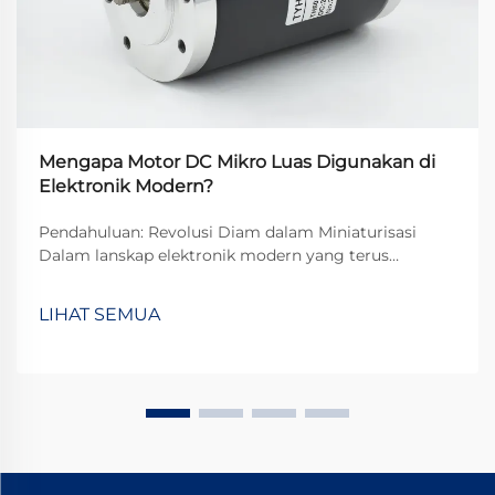
Mengapa Motor DC Mikro Luas Digunakan di
Elektronik Modern?
Pendahuluan: Revolusi Diam dalam Miniaturisasi
Dalam lanskap elektronik modern yang terus
berkembang, mikro motor DC telah muncul sebagai
komponen yang tak tergantikan dalam
LIHAT SEMUA
menggerakkan interaksi teknologi sehari-hari kita.
Dari getaran halus di perangkat pintar...