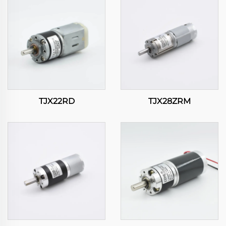
TJX22RD
TJX28ZRM