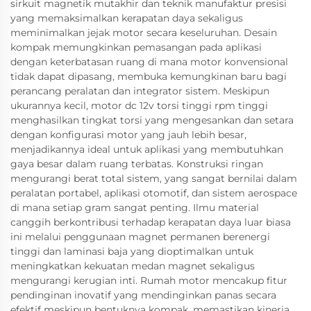
sirkuit magnetik mutakhir dan teknik manufaktur presisi
yang memaksimalkan kerapatan daya sekaligus
meminimalkan jejak motor secara keseluruhan. Desain
kompak memungkinkan pemasangan pada aplikasi
dengan keterbatasan ruang di mana motor konvensional
tidak dapat dipasang, membuka kemungkinan baru bagi
perancang peralatan dan integrator sistem. Meskipun
ukurannya kecil, motor dc 12v torsi tinggi rpm tinggi
menghasilkan tingkat torsi yang mengesankan dan setara
dengan konfigurasi motor yang jauh lebih besar,
menjadikannya ideal untuk aplikasi yang membutuhkan
gaya besar dalam ruang terbatas. Konstruksi ringan
mengurangi berat total sistem, yang sangat bernilai dalam
peralatan portabel, aplikasi otomotif, dan sistem aerospace
di mana setiap gram sangat penting. Ilmu material
canggih berkontribusi terhadap kerapatan daya luar biasa
ini melalui penggunaan magnet permanen berenergi
tinggi dan laminasi baja yang dioptimalkan untuk
meningkatkan kekuatan medan magnet sekaligus
mengurangi kerugian inti. Rumah motor mencakup fitur
pendinginan inovatif yang mendinginkan panas secara
efektif meskipun bentuknya kompak, memastikan kinerja