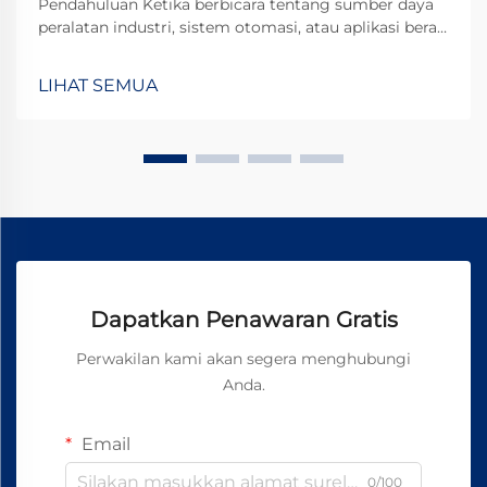
Pendahuluan Ketika berbicara tentang sumber daya
peralatan industri, sistem otomasi, atau aplikasi berat,
motor DC 24V menonjol sebagai pilihan populer
karena keseimbangan optimal antara daya, efisiensi,
LIHAT SEMUA
dan keamanan. Namun, memilih motor yang tepat...
Dapatkan Penawaran Gratis
Perwakilan kami akan segera menghubungi
Anda.
Email
0/100