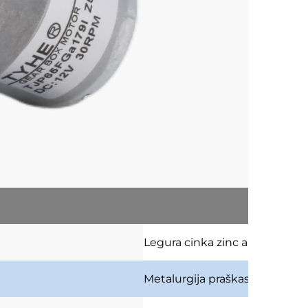
Legura cinka
zinc alloy
Metalurgija praškastog stanja