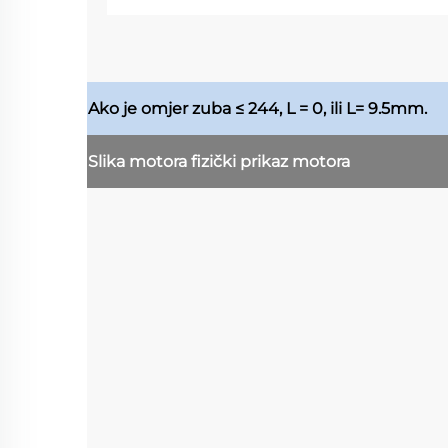
Ako je omjer zuba ≤ 244, L = 0, ili L= 9.5mm.
Slika motora
fizički prikaz motora