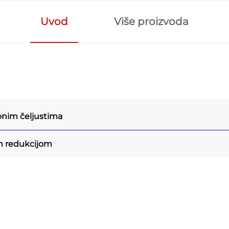
Uvod
Više proizvoda
onim čeljustima
m redukcijom