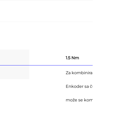
1.5 Nm
8 Watts
Za kombiniranje s
Enkoder sa čula Hall
može se kombinirati s