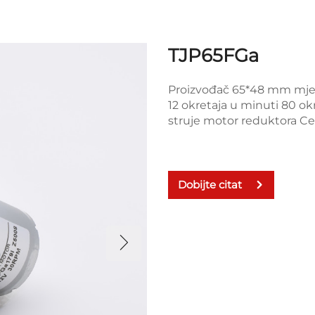
TJP65FGa
Proizvođač 65*48 mm mjen
12 okretaja u minuti 80 ok
struje motor reduktora C
Dobijte citat