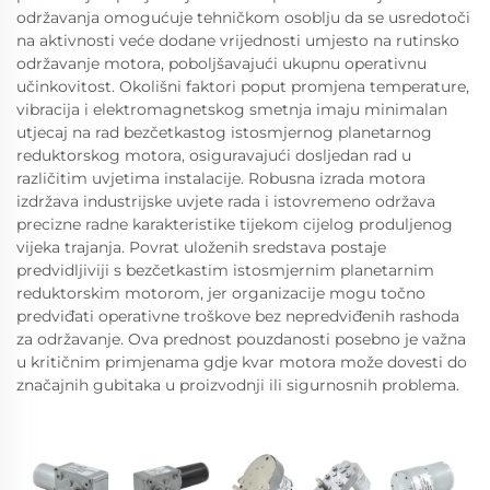
održavanja omogućuje tehničkom osoblju da se usredotoči
na aktivnosti veće dodane vrijednosti umjesto na rutinsko
održavanje motora, poboljšavajući ukupnu operativnu
učinkovitost. Okolišni faktori poput promjena temperature,
vibracija i elektromagnetskog smetnja imaju minimalan
utjecaj na rad bezčetkastog istosmjernog planetarnog
reduktorskog motora, osiguravajući dosljedan rad u
različitim uvjetima instalacije. Robusna izrada motora
izdržava industrijske uvjete rada i istovremeno održava
precizne radne karakteristike tijekom cijelog produljenog
vijeka trajanja. Povrat uloženih sredstava postaje
predvidljiviji s bezčetkastim istosmjernim planetarnim
reduktorskim motorom, jer organizacije mogu točno
predviđati operativne troškove bez nepredviđenih rashoda
za održavanje. Ova prednost pouzdanosti posebno je važna
u kritičnim primjenama gdje kvar motora može dovesti do
značajnih gubitaka u proizvodnji ili sigurnosnih problema.