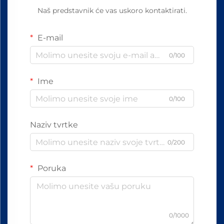
Naš predstavnik će vas uskoro kontaktirati.
E-mail
0/100
Ime
0/100
Naziv tvrtke
0/200
Poruka
0/1000