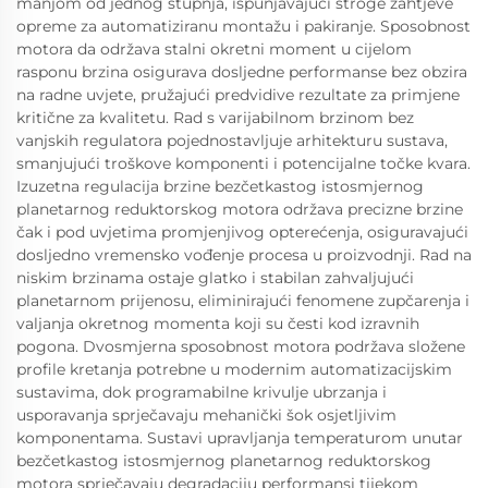
manjom od jednog stupnja, ispunjavajući stroge zahtjeve
opreme za automatiziranu montažu i pakiranje. Sposobnost
motora da održava stalni okretni moment u cijelom
rasponu brzina osigurava dosljedne performanse bez obzira
na radne uvjete, pružajući predvidive rezultate za primjene
kritične za kvalitetu. Rad s varijabilnom brzinom bez
vanjskih regulatora pojednostavljuje arhitekturu sustava,
smanjujući troškove komponenti i potencijalne točke kvara.
Izuzetna regulacija brzine bezčetkastog istosmjernog
planetarnog reduktorskog motora održava precizne brzine
čak i pod uvjetima promjenjivog opterećenja, osiguravajući
dosljedno vremensko vođenje procesa u proizvodnji. Rad na
niskim brzinama ostaje glatko i stabilan zahvaljujući
planetarnom prijenosu, eliminirajući fenomene zupčarenja i
valjanja okretnog momenta koji su česti kod izravnih
pogona. Dvosmjerna sposobnost motora podržava složene
profile kretanja potrebne u modernim automatizacijskim
sustavima, dok programabilne krivulje ubrzanja i
usporavanja sprječavaju mehanički šok osjetljivim
komponentama. Sustavi upravljanja temperaturom unutar
bezčetkastog istosmjernog planetarnog reduktorskog
motora sprječavaju degradaciju performansi tijekom