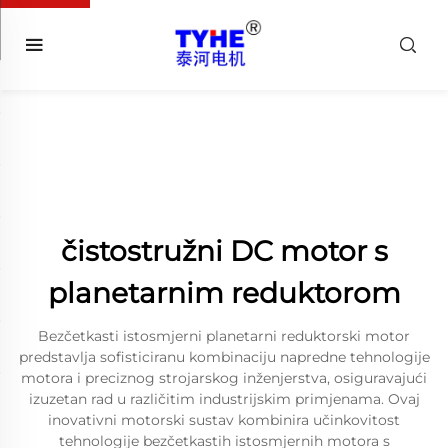
čistostružni DC motor s
planetarnim reduktorom
Bezčetkasti istosmjerni planetarni reduktorski motor
predstavlja sofisticiranu kombinaciju napredne tehnologije
motora i preciznog strojarskog inženjerstva, osiguravajući
izuzetan rad u različitim industrijskim primjenama. Ovaj
inovativni motorski sustav kombinira učinkovitost
tehnologije bezčetkastih istosmjernih motora s