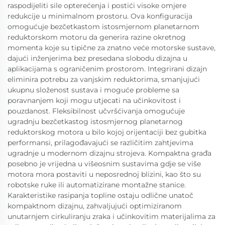
raspodijeliti sile opterećenja i postići visoke omjere
redukcije u minimalnom prostoru. Ova konfiguracija
omogućuje bezčetkastom istosmjernom planetarnom
reduktorskom motoru da generira razine okretnog
momenta koje su tipične za znatno veće motorske sustave,
dajući inženjerima bez presedana slobodu dizajna u
aplikacijama s ograničenim prostorom. Integrirani dizajn
eliminira potrebu za vanjskim reduktorima, smanjujući
ukupnu složenost sustava i moguće probleme sa
poravnanjem koji mogu utjecati na učinkovitost i
pouzdanost. Fleksibilnost učvršćivanja omogućuje
ugradnju bezčetkastog istosmjernog planetarnog
reduktorskog motora u bilo kojoj orijentaciji bez gubitka
performansi, prilagođavajući se različitim zahtjevima
ugradnje u modernom dizajnu strojeva. Kompaktna građa
posebno je vrijedna u višeosnim sustavima gdje se više
motora mora postaviti u neposrednoj blizini, kao što su
robotske ruke ili automatizirane montažne stanice.
Karakteristike rasipanja topline ostaju odlične unatoč
kompaktnom dizajnu, zahvaljujući optimiziranom
unutarnjem cirkuliranju zraka i učinkovitim materijalima za