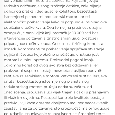
konvencionalnih motora s četkicama koji zahtijevaju
redovito održavanje zbog trošenja četkica, nakupljanja
ugljičnog praška i degradacije kolektora, bezčetkasti
istosmjerni planetarni reduktorski motor koristi
elektroničko prebacivanje kako bi potpuno eliminirao ove
uobičajene točke kvara. Ova temeljna prednost dizajna
omogućuje radni vijek koji premašuje 10.000 sati bez
intervencije održavanja, znatno smanjujući prostoje i
pripadajuće troškove rada. Odsutnost fizičkog kontakta
između komponenti za prebacivanje sprječava stvaranje
ugljičnih čestica koje obično onečišćuju unutrašnjost
motora i okolnu opremu. Proizvodni pogoni imaju
ogromnu korist od ovog svojstva bez održavanja, jer
proizvodni rasporedi ostaju nesmetani uslijed redovnih
zahtjeva za servisiranje motora. Zatvoreni sustavi ležajeva
unutar bezčetkastog istosmjernog planetarnog
reduktorskog motora pružaju dodatnu zaštitu od
onečišćenja, produžavajući vijek trajanja čak i u prašnjavim
ili vlažnim uvjetima. Postupci kontrole kvalitete postaju
predvidljiviji kada oprema dosljedno radi bez neočekivanih
zaustavljanja za održavanje, što proizvođačima omogućuje
pouzdanije ispunjavanje rokova isporuke. Smanjeni teret