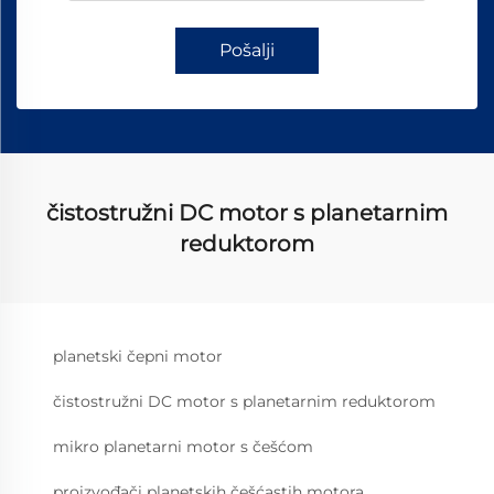
Pošalji
čistostružni DC motor s planetarnim
reduktorom
planetski čepni motor
čistostružni DC motor s planetarnim reduktorom
mikro planetarni motor s češćom
proizvođači planetskih češćastih motora