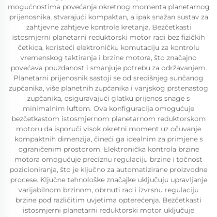
mogućnostima povećanja okretnog momenta planetarnog
prijenosnika, stvarajući kompaktan, a ipak snažan sustav za
zahtjevne zahtjeve kontrole kretanja. Bezčetkasti
istosmjerni planetarni reduktorski motor radi bez fizičkih
četkica, koristeći elektroničku komutaciju za kontrolu
vremenskog taktiranja i brzine motora, što značajno
povećava pouzdanost i smanjuje potrebu za održavanjem.
Planetarni prijenosnik sastoji se od središnjeg sunčanog
zupčanika, više planetnih zupčanika i vanjskog prstenastog
zupčanika, osiguravajući glatku prijenos snage s
minimalnim luftom. Ova konfiguracija omogućuje
bezčetkastom istosmjernom planetarnom reduktorskom
motoru da isporuči visok okretni moment uz očuvanje
kompaktnih dimenzija, čineći ga idealnim za primjene s
ograničenim prostorom. Elektronička kontrola brzine
motora omogućuje preciznu regulaciju brzine i točnost
pozicioniranja, što je ključno za automatizirane proizvodne
procese. Ključne tehnološke značajke uključuju upravljanje
varijabilnom brzinom, obrnuti rad i izvrsnu regulaciju
brzine pod različitim uvjetima opterećenja. Bezčetkasti
istosmjerni planetarni reduktorski motor uključuje