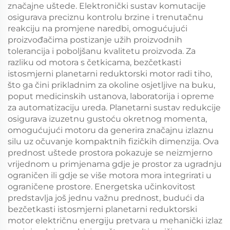
značajne uštede. Elektronički sustav komutacije
osigurava preciznu kontrolu brzine i trenutačnu
reakciju na promjene naredbi, omogućujući
proizvođačima postizanje užih proizvodnih
tolerancija i poboljšanu kvalitetu proizvoda. Za
razliku od motora s četkicama, bezčetkasti
istosmjerni planetarni reduktorski motor radi tiho,
što ga čini prikladnim za okoline osjetljive na buku,
poput medicinskih ustanova, laboratorija i opreme
za automatizaciju ureda. Planetarni sustav redukcije
osigurava izuzetnu gustoću okretnog momenta,
omogućujući motoru da generira značajnu izlaznu
silu uz očuvanje kompaktnih fizičkih dimenzija. Ova
prednost uštede prostora pokazuje se neizmjerno
vrijednom u primjenama gdje je prostor za ugradnju
ograničen ili gdje se više motora mora integrirati u
ograničene prostore. Energetska učinkovitost
predstavlja još jednu važnu prednost, budući da
bezčetkasti istosmjerni planetarni reduktorski
motor električnu energiju pretvara u mehanički izlaz