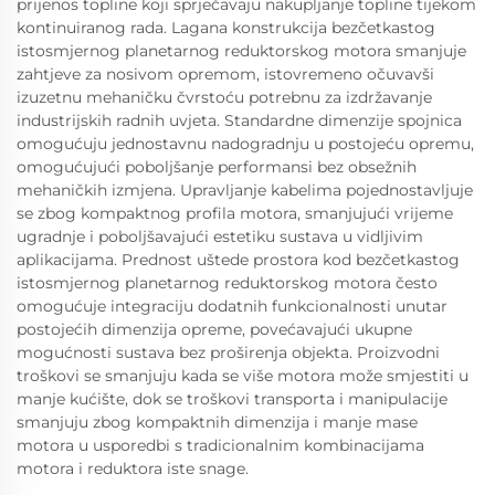
prijenos topline koji sprječavaju nakupljanje topline tijekom
kontinuiranog rada. Lagana konstrukcija bezčetkastog
istosmjernog planetarnog reduktorskog motora smanjuje
zahtjeve za nosivom opremom, istovremeno očuvavši
izuzetnu mehaničku čvrstoću potrebnu za izdržavanje
industrijskih radnih uvjeta. Standardne dimenzije spojnica
omogućuju jednostavnu nadogradnju u postojeću opremu,
omogućujući poboljšanje performansi bez obsežnih
mehaničkih izmjena. Upravljanje kabelima pojednostavljuje
se zbog kompaktnog profila motora, smanjujući vrijeme
ugradnje i poboljšavajući estetiku sustava u vidljivim
aplikacijama. Prednost uštede prostora kod bezčetkastog
istosmjernog planetarnog reduktorskog motora često
omogućuje integraciju dodatnih funkcionalnosti unutar
postojećih dimenzija opreme, povećavajući ukupne
mogućnosti sustava bez proširenja objekta. Proizvodni
troškovi se smanjuju kada se više motora može smjestiti u
manje kućište, dok se troškovi transporta i manipulacije
smanjuju zbog kompaktnih dimenzija i manje mase
motora u usporedbi s tradicionalnim kombinacijama
motora i reduktora iste snage.