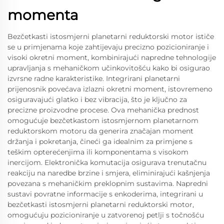
momenta
Bezčetkasti istosmjerni planetarni reduktorski motor ističe
se u primjenama koje zahtijevaju precizno pozicioniranje i
visoki okretni moment, kombinirajući napredne tehnologije
upravljanja s mehaničkom učinkovitošću kako bi osigurao
izvrsne radne karakteristike. Integrirani planetarni
prijenosnik povećava izlazni okretni moment, istovremeno
osiguravajući glatko i bez vibracija, što je ključno za
precizne proizvodne procese. Ova mehanička prednost
omogućuje bezčetkastom istosmjernom planetarnom
reduktorskom motoru da generira značajan moment
držanja i pokretanja, čineći ga idealnim za primjene s
teškim opterećenjima ili komponentama s visokom
inercijom. Elektronička komutacija osigurava trenutačnu
reakciju na naredbe brzine i smjera, eliminirajući kašnjenja
povezana s mehaničkim preklopnim sustavima. Napredni
sustavi povratne informacije s enkoderima, integrirani u
bezčetkasti istosmjerni planetarni reduktorski motor,
omogućuju pozicioniranje u zatvorenoj petlji s točnošću