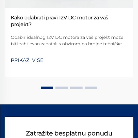
Kako odabrati pravi 12V DC motor za vaš
projekt?
Odabir idealnog 12V DC motora za vaš projekt može
biti zahtjevan zadatak s obzirom na brojne tehničke
specifikacije koje treba uzeti u obzir. Bez obzira
gradite li automatiziranog robota, prilagođeni
PRIKAŽI VIŠE
automobilski dodatak ili pametni uređaj za kuću,
pogrešan izbor može dovesti do ...
Zatražite besplatnu ponudu