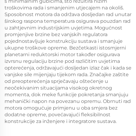
s minimalnim gubicima, što rezultira nižim
troškovima rada i smanjenim utjecajem na okoliš.
Sposobnost motora da održava dosljedan rad unutar
širokog raspona temperatura osigurava pouzdan rad
u zahtjevnim industrijskim uvjetima. Mogućnost
promjenjive brzine bez vanjskih regulatora
pojednostavljuje konstrukciju sustava i smanjuje
ukupne troškove opreme. Bezčetkasti istosmjerni
planetarni reduktorski motor također osigurava
izvrsnu regulaciju brzine pod različitim uvjetima
opterećenja, održavajući dosljedan izlaz čak i kada se
vanjske sile mijenjaju tijekom rada. Značajke zaštite
od preopterećenja sprječavaju oštećenje u
neočekivanim situacijama visokog okretnog
momenta, dok meke funkcije pokretanja smanjuju
mehanički napon na povezanu opremu. Obrnuti rad
motora omogućuje primjenu u oba smjera bez
dodatne opreme, povećavajući fleksibilnost
konstrukcije za inženjere i integratore sustava.