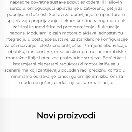
napredne povratne sustave poput enkodera ili Hallovih
senzora, omogućujući upravljanje u zatvorenoj petlji za
poboljšanu točnost. Sustavi za upravljanje temperaturom
sprječavaju pregrijavanje tijekom kontinuiranog rada, dok
zaštitni krugovi štite od preopterećenja i fluktuacija
napona. Modularni dizajn motora olakšava jednostavnu
integraciju u postojeće sustave, uz standardne konfiguracije
za učvršćivanje i električne priključke. Primjene obuhvaćaju
robotiku, transportere, medicinsku opremu, automobilske
montažne linije i precizne proizvodne strojeve. Bezčetkasti
istosmjerni planetarni reduktorski motor ističe se u
scenarijima koji zahtijevaju pouzdan rad, preciznu kontrolu i
minimalno održavanje, čineći ga omiljenim izborom za
moderne rješenja industrijske automatizacije.
Novi proizvodi