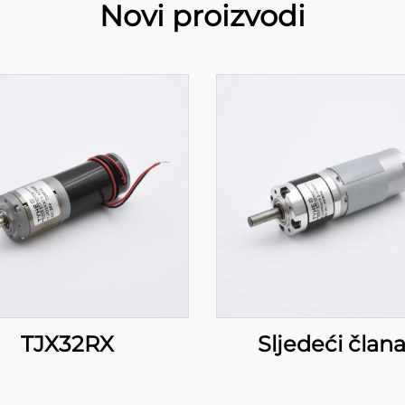
Novi proizvodi
TJX32RX
Sljedeći član