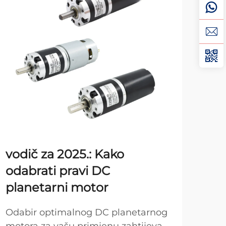
vodič za 2025.: Kako
DC
odabrati pravi DC
mo
planetarni motor
uo
Klj
Odabir optimalnog DC planetarnog