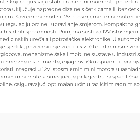
 koji osiguravaju stabilan okretni moment i pouzdan r
otora uključuje napredne dizajne s četkicama ili bez četk
anjem. Savremeni modeli 12V istosmjernih mini motora int
znu regulaciju brzine i upravljanje smjerom. Kompaktna 
kih radnih sposobnosti. Primjena sustava 12V istosmjern
medicinskih uređaja i potrošačke elektronike. U automob
jedala, pozicioniranje zrcala i različite udobnosne znača
u zglobova, mehanizme šaka i mobilne sustave u industrij
 precizne instrumente, dijagnostičku opremu i terapijsk
risti integraciju 12V istosmjernih mini motora u rashladn
ernih mini motora omogućuje prilagodbu za specifične 
oline, osiguravajući optimalan učin u različitim radnim sc