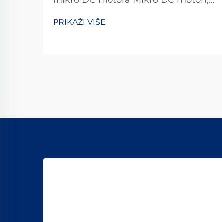
mikro DC motora Mikro DC motori,
koji se obično definiraju kao motori
PRIKAŽI VIŠE
promjera manjeg od 38 mm, postali
su nezaobilazni sastojci u modernim
tehnološkim primjenama. Od
preciznih medicinskih uređaja do ...