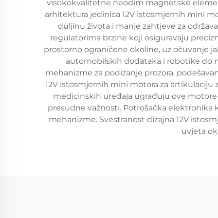
visokokvalitetne neodim magnetske elemente
arhitektura jedinica 12V istosmjernih mini m
duljinu života i manje zahtjeve za održav
regulatorima brzine koji osiguravaju preci
prostorno ograničene okoline, uz očuvanje ja
automobilskih dodataka i robotike do 
mehanizme za podizanje prozora, podešavanje s
12V istosmjernih mini motora za artikulacij
medicinskih uređaja ugrađuju ove motore u
presudne važnosti. Potrošačka elektronika ko
mehanizme. Svestranost dizajna 12V istosmj
uvjeta ok