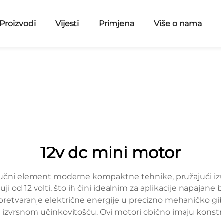
Proizvodi
Vijesti
Primjena
Više o nama
12v dc mini motor
ključni element moderne kompaktne tehnike, pružajući i
uji od 12 volti, što ih čini idealnim za aplikacije napajan
 pretvaranje električne energije u precizno mehaničko 
s izvrsnom učinkovitošću. Ovi motori obično imaju konstr