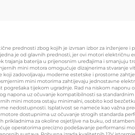
čne prednosti zbog kojih je izvrsan izbor za inženjere i 
jedna je od glavnih prednosti, jer ovi motori električnu e
 trajanja baterija u prijenosnim uređajima i smanjuju tr
jernih mini motora omogućuje dizajnerima stvaranje vitk
e koji zadovoljavaju moderne estetske i prostorne zahtjev
stosmjernim mini motorima zahtijevaju jednostavne elekt
t pogrešaka tijekom ugradnje. Rad na niskom naponu os
isokog napona uz očuvanje kompatibilnosti sa standardni
ernih mini motora ostaju minimalni, osobito kod bezčetkas
me nedostupnosti. Isplativost se nameće kao važna pre
i motore dostupnima uz očuvanje strogih standarda perfo
h prikladnima za okoline osjetljive na buku, od stambeni
uje operatorima precizno podešavanje performansi motora
ijenosnih sustava. Robusna izrada kvalitetnih 12V istosm