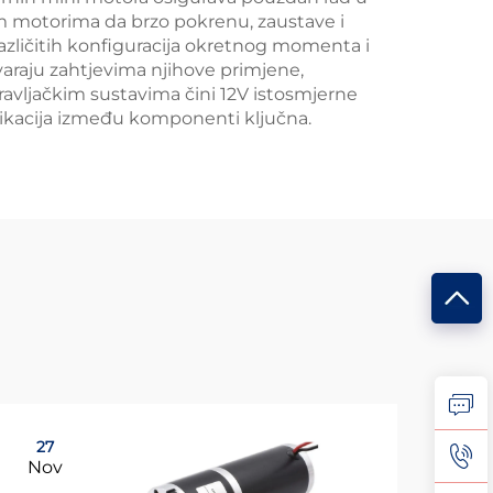
m motorima da brzo pokrenu, zaustave i
različitih konfiguracija okretnog momenta i
varaju zahtjevima njihove primjene,
ravljačkim sustavima čini 12V istosmjerne
ikacija između komponenti ključna.
27
15
Nov
De