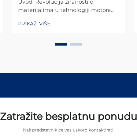
Uvod: Revolucija znanosti o
materijalima u tehnologiji motora
Razvoj malih istosmjernih motora
PRIKAŽI VIŠE
prolazi kroz paradigmalnu
promjenu, koju uglavnom pokreću
proboji u znanosti o materijalima
koji obećavaju preoblikovati
temeljne granice
elektromagnetskih...
Zatražite besplatnu ponud
Naš predstavnik će vas uskoro kontaktirati.