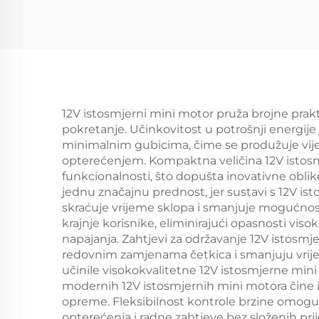
12V istosmjerni mini motor pruža brojne prakti
pokretanje. Učinkovitost u potrošnji energije 
minimalnim gubicima, čime se produžuje vijek
opterećenjem. Kompaktna veličina 12V istosm
funkcionalnosti, što dopušta inovativne oblik
jednu značajnu prednost, jer sustavi s 12V i
skraćuje vrijeme sklopa i smanjuje mogućnos
krajnje korisnike, eliminirajući opasnosti v
napajanja. Zahtjevi za održavanje 12V istosmj
redovnim zamjenama četkica i smanjuju vrije
učinile visokokvalitetne 12V istosmjerne min
modernih 12V istosmjernih mini motora čine i
opreme. Fleksibilnost kontrole brzine omoguć
opterećenja i radne zahtjeve bez složenih pr