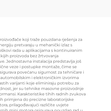
proizvođače koji traže pouzdana rješenja za
nergiju pretvaraju u mehanički izlaz s
oškovi rada u aplikacijama s kontinuiranim
ijih proizvoda bez žrtvovanja
e. Jednostavna instalacija predstavlja još
rične veze i postupke montaže, čime se
igurava povećanu sigurnost za tehničare i
m automobilskim i elektroničkim izvorima
tih varijanti koje eliminiraju potrebu za
dnost, jer su tehnike masovne proizvodnje
rmansi. Karakteristike tihih radnih zvukova
h primjena do precizne laboratorijske
, prilagođavajući različite uvjete
jernih mini motora osigurava pouzdan rad u