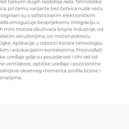
ad tijekom dugih razdoblja rada. Tehnološka
ica, pri čemu varijante bez četkica nude veću
egrirani su s sofisticiranim elektroničkim
građa omogućuje besprijekornu integraciju u
ih mini motora obuhvaća brojne industrije, od
ilskim okruženjima, ovi motori pokreću
jke. Aplikacije u robotici koriste tehnologiju
skim i edukacijskim kontekstima. Proizvođači
e uređaje gdje su pouzdanost i tihi rad od
e ventilatore, optičke uređaje i pozicionirne
zahtjeve okretnog momenta, profila brzine i
enarijima.