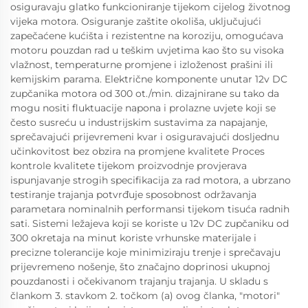
osiguravaju glatko funkcioniranje tijekom cijelog životnog
vijeka motora. Osiguranje zaštite okoliša, uključujući
zapečaćene kućišta i rezistentne na koroziju, omogućava
motoru pouzdan rad u teškim uvjetima kao što su visoka
vlažnost, temperaturne promjene i izloženost prašini ili
kemijskim parama. Električne komponente unutar 12v DC
zupčanika motora od 300 ot./min. dizajnirane su tako da
mogu nositi fluktuacije napona i prolazne uvjete koji se
često susreću u industrijskim sustavima za napajanje,
sprečavajući prijevremeni kvar i osiguravajući dosljednu
učinkovitost bez obzira na promjene kvalitete Proces
kontrole kvalitete tijekom proizvodnje provjerava
ispunjavanje strogih specifikacija za rad motora, a ubrzano
testiranje trajanja potvrđuje sposobnost održavanja
parametara nominalnih performansi tijekom tisuća radnih
sati. Sistemi ležajeva koji se koriste u 12v DC zupčaniku od
300 okretaja na minut koriste vrhunske materijale i
precizne tolerancije koje minimiziraju trenje i sprečavaju
prijevremeno nošenje, što značajno doprinosi ukupnoj
pouzdanosti i očekivanom trajanju trajanja. U skladu s
člankom 3. stavkom 2. točkom (a) ovog članka, "motori"