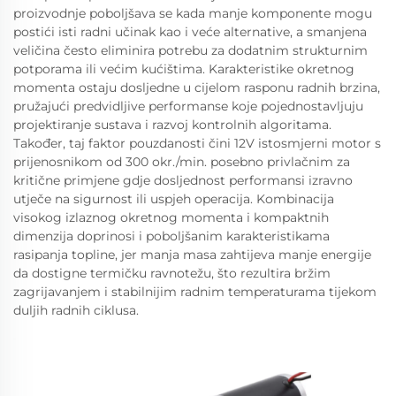
proizvodnje poboljšava se kada manje komponente mogu
postići isti radni učinak kao i veće alternative, a smanjena
veličina često eliminira potrebu za dodatnim strukturnim
potporama ili većim kućištima. Karakteristike okretnog
momenta ostaju dosljedne u cijelom rasponu radnih brzina,
pružajući predvidljive performanse koje pojednostavljuju
projektiranje sustava i razvoj kontrolnih algoritama.
Također, taj faktor pouzdanosti čini 12V istosmjerni motor s
prijenosnikom od 300 okr./min. posebno privlačnim za
kritične primjene gdje dosljednost performansi izravno
utječe na sigurnost ili uspjeh operacija. Kombinacija
visokog izlaznog okretnog momenta i kompaktnih
dimenzija doprinosi i poboljšanim karakteristikama
rasipanja topline, jer manja masa zahtijeva manje energije
da dostigne termičku ravnotežu, što rezultira bržim
zagrijavanjem i stabilnijim radnim temperaturama tijekom
duljih radnih ciklusa.