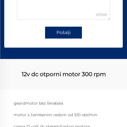
0/1000
Pošalji
12v dc otporni motor 300 rpm
geardmotor bez škrabala
motor s čembenim redom od 100 obr/min
cijena 12 volt dc stepeničastog motora