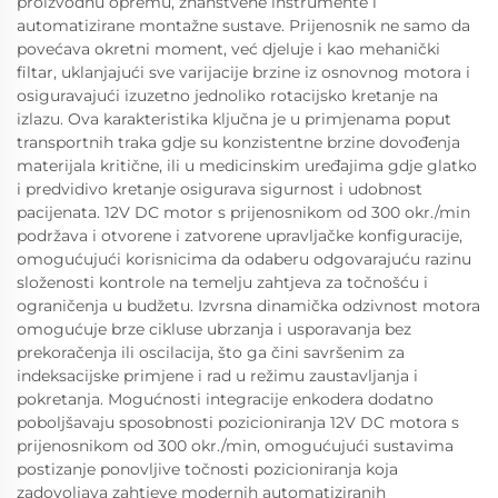
proizvodnu opremu, znanstvene instrumente i
automatizirane montažne sustave. Prijenosnik ne samo da
povećava okretni moment, već djeluje i kao mehanički
filtar, uklanjajući sve varijacije brzine iz osnovnog motora i
osiguravajući izuzetno jednoliko rotacijsko kretanje na
izlazu. Ova karakteristika ključna je u primjenama poput
transportnih traka gdje su konzistentne brzine dovođenja
materijala kritične, ili u medicinskim uređajima gdje glatko
i predvidivo kretanje osigurava sigurnost i udobnost
pacijenata. 12V DC motor s prijenosnikom od 300 okr./min
podržava i otvorene i zatvorene upravljačke konfiguracije,
omogućujući korisnicima da odaberu odgovarajuću razinu
složenosti kontrole na temelju zahtjeva za točnošću i
ograničenja u budžetu. Izvrsna dinamička odzivnost motora
omogućuje brze cikluse ubrzanja i usporavanja bez
prekoračenja ili oscilacija, što ga čini savršenim za
indeksacijske primjene i rad u režimu zaustavljanja i
pokretanja. Mogućnosti integracije enkodera dodatno
poboljšavaju sposobnosti pozicioniranja 12V DC motora s
prijenosnikom od 300 okr./min, omogućujući sustavima
postizanje ponovljive točnosti pozicioniranja koja
zadovoljava zahtjeve modernih automatiziranih