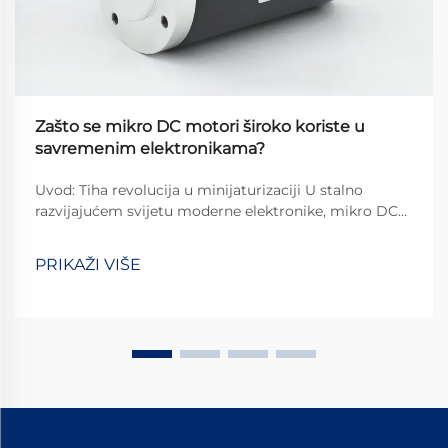
Zašto se mikro DC motori široko koriste u
savremenim elektronikama?
Uvod: Tiha revolucija u minijaturizaciji U stalno
razvijajućem svijetu moderne elektronike, mikro DC
motori su postali nezaobilazni sastojci koji
omogućuju naše svakodnevne tehnološke interakcije.
PRIKAŽI VIŠE
Od suptilnog vibriranja u...