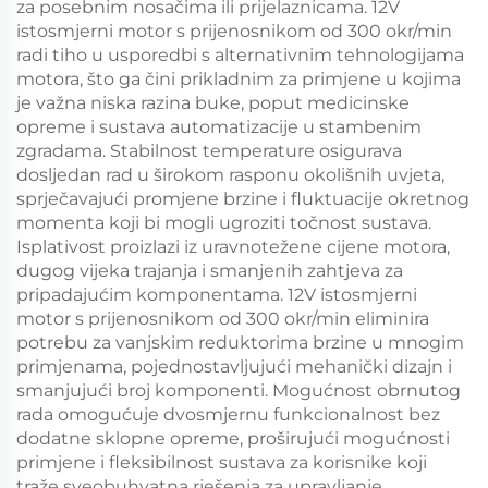
za posebnim nosačima ili prijelaznicama. 12V
istosmjerni motor s prijenosnikom od 300 okr/min
radi tiho u usporedbi s alternativnim tehnologijama
motora, što ga čini prikladnim za primjene u kojima
je važna niska razina buke, poput medicinske
opreme i sustava automatizacije u stambenim
zgradama. Stabilnost temperature osigurava
dosljedan rad u širokom rasponu okolišnih uvjeta,
sprječavajući promjene brzine i fluktuacije okretnog
momenta koji bi mogli ugroziti točnost sustava.
Isplativost proizlazi iz uravnotežene cijene motora,
dugog vijeka trajanja i smanjenih zahtjeva za
pripadajućim komponentama. 12V istosmjerni
motor s prijenosnikom od 300 okr/min eliminira
potrebu za vanjskim reduktorima brzine u mnogim
primjenama, pojednostavljujući mehanički dizajn i
smanjujući broj komponenti. Mogućnost obrnutog
rada omogućuje dvosmjernu funkcionalnost bez
dodatne sklopne opreme, proširujući mogućnosti
primjene i fleksibilnost sustava za korisnike koji
traže sveobuhvatna rješenja za upravljanje