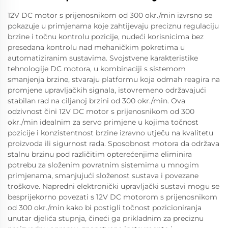
12V DC motor s prijenosnikom od 300 okr./min izvrsno se
pokazuje u primjenama koje zahtijevaju preciznu regulaciju
brzine i točnu kontrolu pozicije, nudeći korisnicima bez
presedana kontrolu nad mehaničkim pokretima u
automatiziranim sustavima. Svojstvene karakteristike
tehnologije DC motora, u kombinaciji s sistemom
smanjenja brzine, stvaraju platformu koja odmah reagira na
promjene upravljačkih signala, istovremeno održavajući
stabilan rad na ciljanoj brzini od 300 okr./min. Ova
odzivnost čini 12V DC motor s prijenosnikom od 300
okr./min idealnim za servo primjene u kojima točnost
pozicije i konzistentnost brzine izravno utječu na kvalitetu
proizvoda ili sigurnost rada. Sposobnost motora da održava
stalnu brzinu pod različitim opterećenjima eliminira
potrebu za složenim povratnim sistemima u mnogim
primjenama, smanjujući složenost sustava i povezane
troškove. Napredni elektronički upravljački sustavi mogu se
besprijekorno povezati s 12V DC motorom s prijenosnikom
od 300 okr./min kako bi postigli točnost pozicioniranja
unutar djelića stupnja, čineći ga prikladnim za preciznu