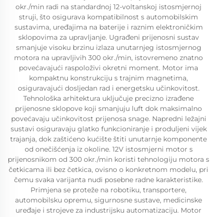
okr./min radi na standardnoj 12-voltanskoj istosmjernoj
struji, što osigurava kompatibilnost s automobilskim
sustavima, uređajima na baterije i raznim elektroničkim
sklopovima za upravljanje. Ugrađeni prijenosni sustav
smanjuje visoku brzinu izlaza unutarnjeg istosmjernog
motora na upravljivih 300 okr./min, istovremeno znatno
povećavajući raspoloživi okretni moment. Motor ima
kompaktnu konstrukciju s trajnim magnetima,
osiguravajući dosljedan rad i energetsku učinkovitost.
Tehnološka arhitektura uključuje precizno izrađene
prijenosne sklopove koji smanjuju luft dok maksimalno
povećavaju učinkovitost prijenosa snage. Napredni ležajni
sustavi osiguravaju glatko funkcioniranje i produljeni vijek
trajanja, dok zaštićeno kućište štiti unutarnje komponente
od onečišćenja iz okoline. 12V istosmjerni motor s
prijenosnikom od 300 okr./min koristi tehnologiju motora s
četkicama ili bez četkica, ovisno o konkretnom modelu, pri
čemu svaka varijanta nudi posebne radne karakteristike.
Primjena se proteže na robotiku, transportere,
automobilsku opremu, sigurnosne sustave, medicinske
uređaje i strojeve za industrijsku automatizaciju. Motor