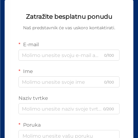
Zatražite besplatnu ponudu
Naš predstavnik će vas uskoro kontaktirati.
E-mail
0/100
Ime
0/100
Naziv tvrtke
0/200
Poruka