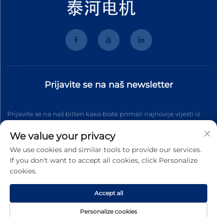
Prijavite se na naš newsletter
Prijavite se na naš bilten kako biste primali najnovije vijesti iz
industrije, ažuriranja i uvide od našeg tima.
We value your privacy
We use cookies and similar tools to provide our services.
If you don't want to accept all cookies, click Personalize
Pretplati se
cookies.
Accept all
Autorska prava © 2025 Wenzhou Tyhe Motor Co.,ltd. Sva prava
pridržana
Pravila o privatnosti
Personalize cookies