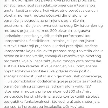
iznimno kompaktnog paketa. Ova prednost proizlazi iz
sofisticiranog sustava redukcije prijenosa integriranog
unutar kućišta motora, koji višekratno povećava osnovni
okretni moment motora očuvavši dimenzionalne
ograničenja pogodna za primjene s ograničenim
prostorom. Inženjerski izvrsnost iza ovog 12V istosmjernog
motora s prijenosnikom od 300 okr./min. osigurava
korisnicima postizanje jakih radnih performansi bez
kompromisa u fleksibilnosti instalacije ili pokretljivosti
sustava. Unutarnji prijenosnik koristi precizijski izrađene
komponente koje učinkovito prenose snagu s vratila visoke
brzine na izlazno vratilo, stvarajući umnožavanje okretnog
momenta koje bi inače zahtijevalo mnogo veće motorske
sustave. Ova karakteristika je neocjenjiva u primjenama
poput zglobova robotske ruke, gdje se mora postići
značajna nosivost unutar uskih geometrijskih ograničenja,
ili u automobilskim dodatcima gdje je prostor za montažu
ograničen, ali su zahtjevi za radnom silom veliki. 12V
istosmjerni motor s prijenosnikom od 300 okr./min.
omogućuje konstruktorima izradu kompaktnijih strojeva
bez gubitka funkcionalnosti, što vodi u uštedu materijala,
transporta i prostora za instalaciju. Učinkovitost