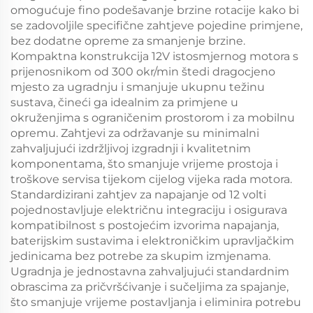
omogućuje fino podešavanje brzine rotacije kako bi
se zadovoljile specifične zahtjeve pojedine primjene,
bez dodatne opreme za smanjenje brzine.
Kompaktna konstrukcija 12V istosmjernog motora s
prijenosnikom od 300 okr/min štedi dragocjeno
mjesto za ugradnju i smanjuje ukupnu težinu
sustava, čineći ga idealnim za primjene u
okruženjima s ograničenim prostorom i za mobilnu
opremu. Zahtjevi za održavanje su minimalni
zahvaljujući izdržljivoj izgradnji i kvalitetnim
komponentama, što smanjuje vrijeme prostoja i
troškove servisa tijekom cijelog vijeka rada motora.
Standardizirani zahtjev za napajanje od 12 volti
pojednostavljuje električnu integraciju i osigurava
kompatibilnost s postojećim izvorima napajanja,
baterijskim sustavima i elektroničkim upravljačkim
jedinicama bez potrebe za skupim izmjenama.
Ugradnja je jednostavna zahvaljujući standardnim
obrascima za pričvršćivanje i sučeljima za spajanje,
što smanjuje vrijeme postavljanja i eliminira potrebu