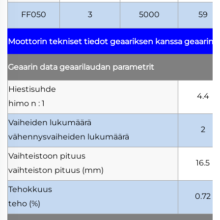
FF050
3
5000
59
Moottorin tekniset tiedot geaariksen kanssa
geaarimo
Geaarin data
geaarilaudan parametrit
Hiestisuhde
4.4
himo
n : 1
Vaiheiden lukumäärä
2
vähennysvaiheiden lukumäärä
Vaihteistoon pituus
16.5
vaihteiston pituus
(mm)
Tehokkuus
0.72
teho
(%)