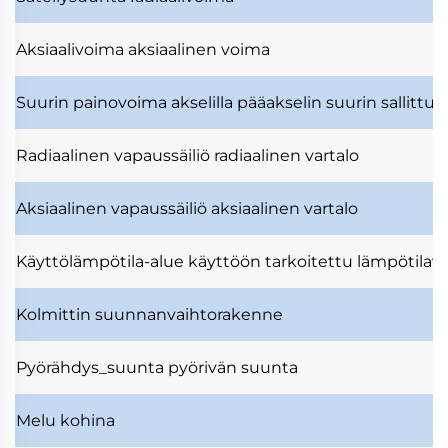
Aksiaalivoima
aksiaalinen voima
Suurin painovoima akselilla
pääakselin suurin sallittu
Radiaalinen vapaussäiliö
radiaalinen vartalo
Aksiaalinen vapaussäiliö
aksiaalinen vartalo
Käyttölämpötila-alue
käyttöön tarkoitettu lämpötilavä
Kolmittin
suunnanvaihtorakenne
Pyörähdys_suunta
pyörivän suunta
Melu
kohina