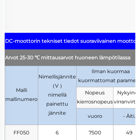
DC-moottorin tekniset tiedot
suoraviivainen moottor
Arvot 25-30
℃
mittausarvot huoneen lämpötilassa
Ilman kuormaa
Nimellisjännite
kuormattomat parametr
（
V
）
Malli
Nopeus
Nykyine
nimellä
mallinumero
kierrosnopeus
virranvirta
painettu
jännite
vuoro
- Äiti.
FF050
6
7500
49