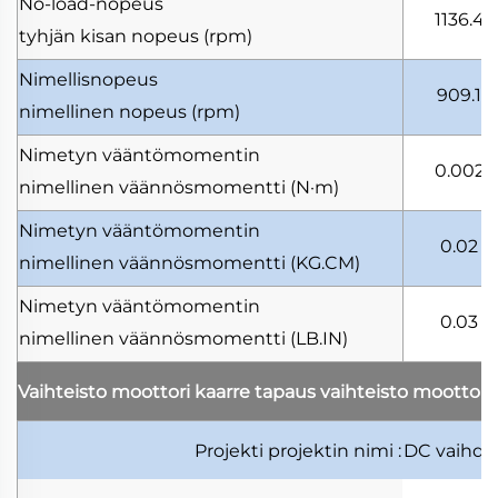
No-load-nopeus
1136.4
tyhjän kisan nopeus
(rpm)
Nimellisnopeus
909.1
nimellinen nopeus
(rpm)
Nimetyn vääntömomentin
0.002
nimellinen väännösmomentti
(N·m)
Nimetyn vääntömomentin
0.02
nimellinen väännösmomentti
(KG.CM)
Nimetyn vääntömomentin
0.03
nimellinen väännösmomentti
(LB.IN)
Vaihteisto moottori kaarre tapaus
vaihteisto moottori
Projekti
projektin nimi
:
DC vaihde