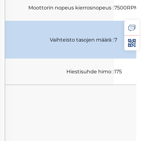
Moottorin nopeus
kierrosnopeus
:
7500RPM
Vaihteisto
tasojen määrä
:
7
Hiestisuhde
himo
:
175