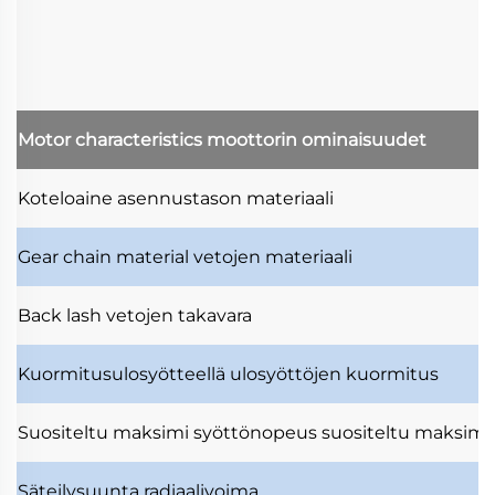
Motor characteristics
moottorin ominaisuudet
Koteloaine
asennustason materiaali
Gear chain material
vetojen materiaali
Back lash
vetojen takavara
Kuormitusulosyötteellä
ulosyöttöjen kuormitus
Suositeltu maksimi syöttönopeus
suositeltu maksimi
Säteilysuunta
radiaalivoima