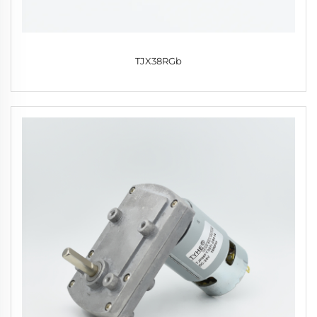
TJX38RGb