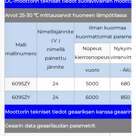
DC-moottorin tekniset tiedot
suoraviivainen moottor
Arvot 25-30
℃
mittausarvot huoneen lämpötilassa
Ilman kuormaa
Nimellisjännite
kuormattomat parametr
（
V
）
Malli
Nopeus
Nykyine
nimellä
mallinumero
kierrosnopeus
virranvirta
painettu
jännite
vuoro
- Äiti.
6095ZY
24
5000
680
6095ZY
24
6000
850
Moottorin tekniset tiedot geaariksen kanssa
geaarimo
Geaarin data
geaarilaudan parametrit