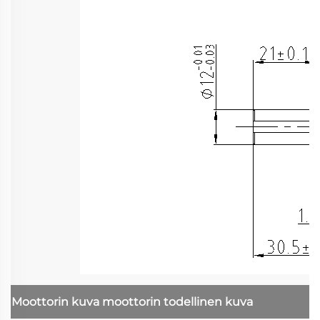
Moottorin kuva
moottorin todellinen kuva