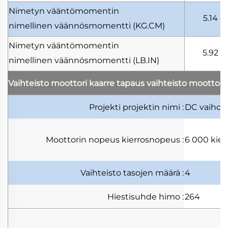
Nimetyn vääntömomentin
5.14
nimellinen väännösmomentti
(KG.CM)
Nimetyn vääntömomentin
5.92
nimellinen väännösmomentti
(LB.IN)
Vaihteisto moottori kaarre tapaus
vaihteisto moottori
Projekti
projektin nimi
:
DC vaihde
Moottorin nopeus
kierrosnopeus
:
6 000 kier
Vaihteisto
tasojen määrä
:
4
Hiestisuhde
himo
:
264