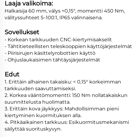
Laaja valikoima:
Halkaisija 60 mm, välys <0,15°, momentti 450 Nm,
välityssuhteet 5–100:1, IP65 valinnaisena.
Sovellukset
- Korkean tarkkuuden CNC-kiertymisakselit
- Tähtitieteellisten teleskooppien käyttöjärjestelmät
- Piirisirujen käsittelyrobottien käyttö
- Ohjuslaukaisimen tähtäysjärjestelmät
Edut
1. Erittäin alhainen takaisku: < 0,15° korkeimman
tarkkuuden saavuttamiseksi.
2. Korkea vääntömomentti: 150 Nm nollatakaiskun
suunnittelusta huolimatta.
3. Erittäin kova jäykkyys: Mahdollisimman pieni
kiertyminen kuormituksen alla.
4. Pitkäaikainen tarkkuus: Esikuormitusmekanismi
säilyttää suorituskyvyn.