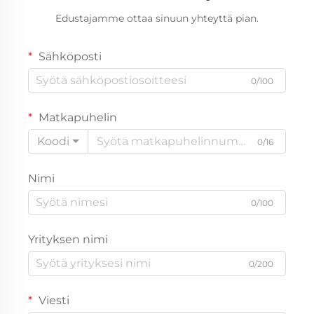
Edustajamme ottaa sinuun yhteyttä pian.
Sähköposti
0/100
Matkapuhelin
Koodi
0/16
Nimi
0/100
Yrityksen nimi
0/200
Viesti