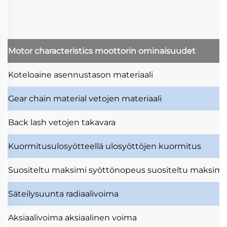
Motor characteristics
moottorin ominaisuudet
Koteloaine
asennustason materiaali
Gear chain material
vetojen materiaali
Back lash
vetojen takavara
Kuormitusulosyötteellä
ulosyöttöjen kuormitus
Suositeltu maksimi syöttönopeus
suositeltu maksimi
Säteilysuunta
radiaalivoima
Aksiaalivoima
aksiaalinen voima