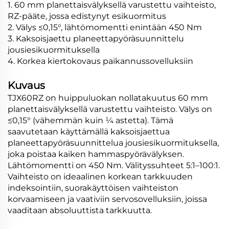
1. 60 mm planettaisvälyksellä varustettu vaihteisto,
RZ-pääte, jossa edistynyt esikuormitus
2. Välys ≤0,15°, lähtömomentti enintään 450 Nm
3. Kaksoisjaettu planeettapyöräsuunnittelu
jousiesikuormituksella
4. Korkea kiertokovaus paikannussovelluksiin
Kuvaus
TJX60RZ on huippuluokan nollatakuutus 60 mm
planettaisvälyksellä varustettu vaihteisto. Välys on
≤0,15° (vähemmän kuin ¼ astetta). Tämä
saavutetaan käyttämällä kaksoisjaettua
planeettapyöräsuunnittelua jousiesikuormituksella,
joka poistaa kaiken hammaspyörävälyksen.
Lähtömomentti on 450 Nm. Välityssuhteet 5:1–100:1.
Vaihteisto on ideaalinen korkean tarkkuuden
indeksointiin, suorakäyttöisen vaihteiston
korvaamiseen ja vaativiin servosovelluksiin, joissa
vaaditaan absoluuttista tarkkuutta.