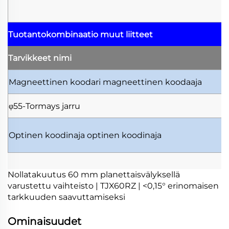
Tuotantokombinaatio
muut liitteet
Tarvikkeet
nimi
Magneettinen koodari
magneettinen koodaaja
φ55-Tormays
jarru
Optinen koodinaja
optinen koodinaja
Nollatakuutus 60 mm planettaisvälyksellä
varustettu vaihteisto | TJX60RZ | <0,15° erinomaisen
tarkkuuden saavuttamiseksi
Ominaisuudet