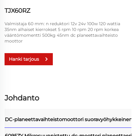
TJX60RZ
Valmistaja 60 mm: n reduktori 12v 24v 100w 120 wattia
35nm alhaiset kierrokset 5 rpm 10 rpm 20 rpm korkea
vääntömomentti 500kg 45nm dc planeettavaihteisto
moottor
Hanki tarjous
Johdanto
DC-planeettavaihteistomoottori
suoravyöhykkeinen p
6095ZY Mikrosuunnistettu dc-moottori planeettaeriim