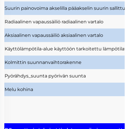
Suurin painovoima akselilla
pääakselin suurin sallittu
Radiaalinen vapaussäiliö
radiaalinen vartalo
Aksiaalinen vapaussäiliö
aksiaalinen vartalo
Käyttölämpötila-alue
käyttöön tarkoitettu lämpötilavä
Kolmittin
suunnanvaihtorakenne
Pyörähdys_suunta
pyörivän suunta
Melu
kohina