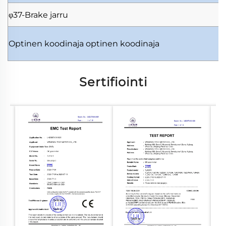
φ37-Brake
jarru
Optinen koodinaja
optinen koodinaja
Sertifiointi