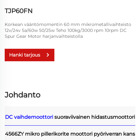
TJP60FN
Korkean vääntömomentin 60 mm mikrometallivaihteisto
12v/24v 5a/60w 50/25w Teho 100kg/3000 rpm 10rpm DC
Spur Gear Motor harjanvaihteistolla
Hanki tarjous
Johdanto
DC vaihdemoottori
suoraviivainen hidastusmoottori
4566ZY mikro pillerikorite moottori pyöriverran kanss