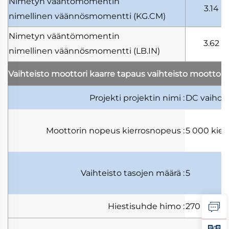
Nimetyn vääntömomentin
3.14
nimellinen väännösmomentti
(KG.CM)
Nimetyn vääntömomentin
3.62
nimellinen väännösmomentti
(LB.IN)
Vaihteisto moottori kaarre tapaus
vaihteisto moottori
Projekti
projektin nimi
:
DC vaihde
Moottorin nopeus
kierrosnopeus
:
5 000 kier
Vaihteisto
tasojen määrä
:
5
Hiestisuhde
himo
:
270