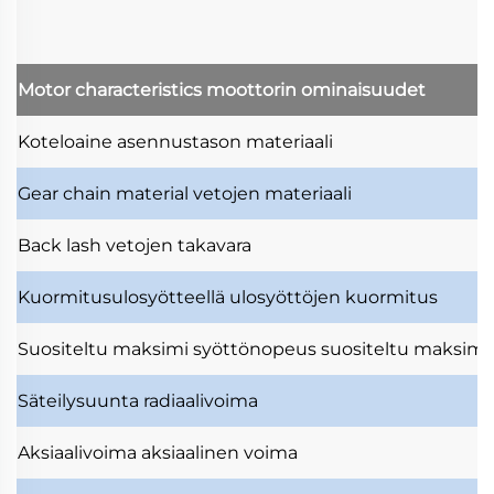
Motor characteristics
moottorin ominaisuudet
Koteloaine
asennustason materiaali
Gear chain material
vetojen materiaali
Back lash
vetojen takavara
Kuormitusulosyötteellä
ulosyöttöjen kuormitus
Suositeltu maksimi syöttönopeus
suositeltu maksimi
Säteilysuunta
radiaalivoima
Aksiaalivoima
aksiaalinen voima