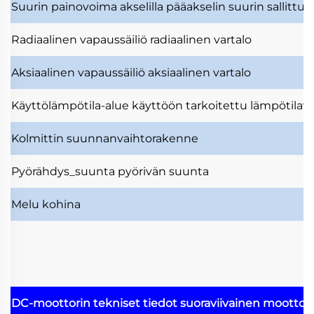
Suurin painovoima akselilla
pääakselin suurin sallittu
Radiaalinen vapaussäiliö
radiaalinen vartalo
Aksiaalinen vapaussäiliö
aksiaalinen vartalo
Käyttölämpötila-alue
käyttöön tarkoitettu lämpötilavä
Kolmittin
suunnanvaihtorakenne
Pyörähdys_suunta
pyörivän suunta
Melu
kohina
DC-moottorin tekniset tiedot
suoraviivainen moottor