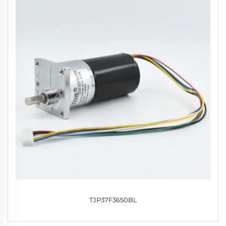
TJP37F3650BL