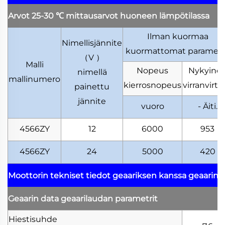
Arvot 25-30
℃
mittausarvot huoneen lämpötilassa
Ilman kuormaa
Nimellisjännite
kuormattomat parametr
（
V
）
Malli
Nopeus
Nykyine
nimellä
mallinumero
kierrosnopeus
virranvirta
painettu
jännite
vuoro
- Äiti.
4566ZY
12
6000
953
4566ZY
24
5000
420
Moottorin tekniset tiedot geaariksen kanssa
geaarimo
Geaarin data
geaarilaudan parametrit
Hiestisuhde