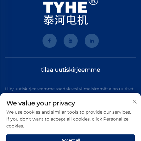
tilaa uutiskirjeemme
Liity uutiskirjeeseemme saadaksesi viimeisimmät alan uutiset,
päivitykset ja meidän tiimin antamat näkemykset.
We value your privacy
We use cookies and similar tools to provide our services.
If you don't want to accept all cookies, click Personalize
Tilaa
cookies.
Accept all