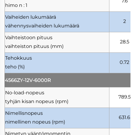
7.6
himo
n : 1
Vaiheiden lukumäärä
2
vähennysvaiheiden lukumäärä
Vaihteistoon pituus
28.5
vaihteiston pituus
(mm)
Tehokkuus
0.72
teho
(%)
4566ZY-12V-6000R
No-load-nopeus
789.5
tyhjän kisan nopeus
(rpm)
Nimellisnopeus
631.6
nimellinen nopeus
(rpm)
Nimetyn vääntömomentin