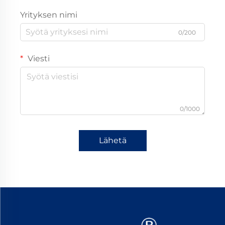
Yrityksen nimi
0/200
Viesti
0/1000
Lähetä