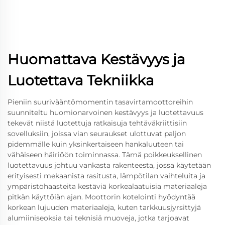
Huomattava Kestävyys ja
Luotettava Tekniikka
Pieniin suurivääntömomentin tasavirtamoottoreihin
suunniteltu huomionarvoinen kestävyys ja luotettavuus
tekevät niistä luotettuja ratkaisuja tehtäväkriittisiin
sovelluksiin, joissa vian seuraukset ulottuvat paljon
pidemmälle kuin yksinkertaiseen hankaluuteen tai
vähäiseen häiriöön toiminnassa. Tämä poikkeuksellinen
luotettavuus johtuu vankasta rakenteesta, jossa käytetään
erityisesti mekaanista rasitusta, lämpötilan vaihteluita ja
ympäristöhaasteita kestäviä korkealaatuisia materiaaleja
pitkän käyttöiän ajan. Moottorin kotelointi hyödyntää
korkean lujuuden materiaaleja, kuten tarkkuusjyrsittyjä
alumiiniseoksia tai teknisiä muoveja, jotka tarjoavat