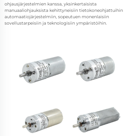
ohjausjärjestelmien kanssa, yksinkertaisista
manuaaliohjauksista kehittyneisiin tietokoneohjattuihin
automaatiojärjestelmiin, sopeutuen monenlaisiin
sovellustarpeisiin ja teknologisiin ympäristöihin.