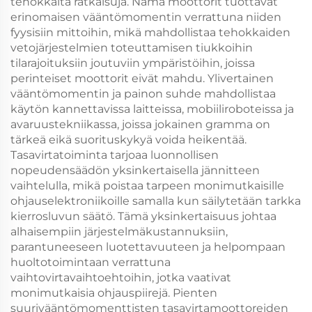
tehokkaita ratkaisuja. Nämä moottorit tuottavat
erinomaisen vääntömomentin verrattuna niiden
fyysisiin mittoihin, mikä mahdollistaa tehokkaiden
vetojärjestelmien toteuttamisen tiukkoihin
tilarajoituksiin joutuviin ympäristöihin, joissa
perinteiset moottorit eivät mahdu. Ylivertainen
vääntömomentin ja painon suhde mahdollistaa
käytön kannettavissa laitteissa, mobiiliroboteissa ja
avaruustekniikassa, joissa jokainen gramma on
tärkeä eikä suorituskykyä voida heikentää.
Tasavirtatoiminta tarjoaa luonnollisen
nopeudensäädön yksinkertaisella jännitteen
vaihtelulla, mikä poistaa tarpeen monimutkaisille
ohjauselektroniikoille samalla kun säilytetään tarkka
kierrosluvun säätö. Tämä yksinkertaisuus johtaa
alhaisempiin järjestelmäkustannuksiin,
parantuneeseen luotettavuuteen ja helpompaan
huoltotoimintaan verrattuna
vaihtovirtavaihtoehtoihin, jotka vaativat
monimutkaisia ohjauspiirejä. Pienten
suurivääntömomenttisten tasavirtamoottoreiden