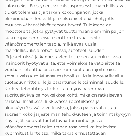
tulosteeksi. Edistyneet valmistusprosessit mahdollistavat
tiukat toleranssit ja tarkan kokoonpanon, jotka
eliminoidaan ilmavälit ja mekaaniset epätehot, jotka
muuten vähentäisivät tehontiheyttä. Tuloksena on
moottoreita, jotka pystyvät tuottamaan aiemmin paljon
suurempia perinteisiä moottoreita vaatineita
vääntömomenttien tasoja, mikä avaa uusia
mahdollisuuksia robotiikassa, autoteollisuuden
järjestelmissä ja kannettavien laitteiden suunnittelussa.
Insinöörit hyötyvät siitä, että voimakkaita vetolaitteita
voidaan toteuttaa aikaisemmin kooltaan rajoitetuissa
sovelluksissa, mikä avaa mahdollisuuksia innovatiivisille
tuotesuunnitteluille ja parantuneelle toiminnallisuudelle.
Korkea tehontiheys tarkoittaa myös parempaa
suorituskykyä painoyksikköä kohti, mikä on ratkaisevan
tärkeää ilmailussa, liikkuvassa robotiikassa ja
akkukäyttöisissä sovelluksissa, joissa paino vaikuttaa
suoraan koko järjestelmän tehokkuuteen ja toimintakykyyn.
Käyttäjät kokevat luotettavaa toimintaa, jossa
vääntömomentti toimitetaan tasaisesti vaihtelevissa
kuormitustilanteissa, mikä takaa ennustettavan