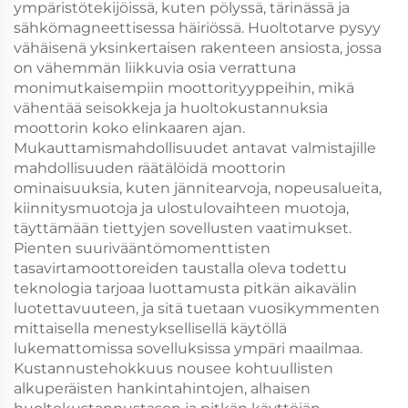
ympäristötekijöissä, kuten pölyssä, tärinässä ja
sähkömagneettisessa häiriössä. Huoltotarve pysyy
vähäisenä yksinkertaisen rakenteen ansiosta, jossa
on vähemmän liikkuvia osia verrattuna
monimutkaisempiin moottorityyppeihin, mikä
vähentää seisokkeja ja huoltokustannuksia
moottorin koko elinkaaren ajan.
Mukauttamismahdollisuudet antavat valmistajille
mahdollisuuden räätälöidä moottorin
ominaisuuksia, kuten jännitearvoja, nopeusalueita,
kiinnitysmuotoja ja ulostulovaihteen muotoja,
täyttämään tiettyjen sovellusten vaatimukset.
Pienten suurivääntömomenttisten
tasavirtamoottoreiden taustalla oleva todettu
teknologia tarjoaa luottamusta pitkän aikavälin
luotettavuuteen, ja sitä tuetaan vuosikymmenten
mittaisella menestyksellisellä käytöllä
lukemattomissa sovelluksissa ympäri maailmaa.
Kustannustehokkuus nousee kohtuullisten
alkuperäisten hankintahintojen, alhaisen