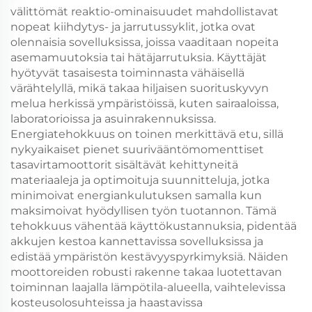
välittömät reaktio-ominaisuudet mahdollistavat
nopeat kiihdytys- ja jarrutussyklit, jotka ovat
olennaisia sovelluksissa, joissa vaaditaan nopeita
asemamuutoksia tai hätäjarrutuksia. Käyttäjät
hyötyvät tasaisesta toiminnasta vähäisellä
värähtelyllä, mikä takaa hiljaisen suorituskyvyn
melua herkissä ympäristöissä, kuten sairaaloissa,
laboratorioissa ja asuinrakennuksissa.
Energiatehokkuus on toinen merkittävä etu, sillä
nykyaikaiset pienet suurivääntömomenttiset
tasavirtamoottorit sisältävät kehittyneitä
materiaaleja ja optimoituja suunnitteluja, jotka
minimoivat energiankulutuksen samalla kun
maksimoivat hyödyllisen työn tuotannon. Tämä
tehokkuus vähentää käyttökustannuksia, pidentää
akkujen kestoa kannettavissa sovelluksissa ja
edistää ympäristön kestävyyspyrkimyksiä. Näiden
moottoreiden robusti rakenne takaa luotettavan
toiminnan laajalla lämpötila-alueella, vaihtelevissa
kosteusolosuhteissa ja haastavissa