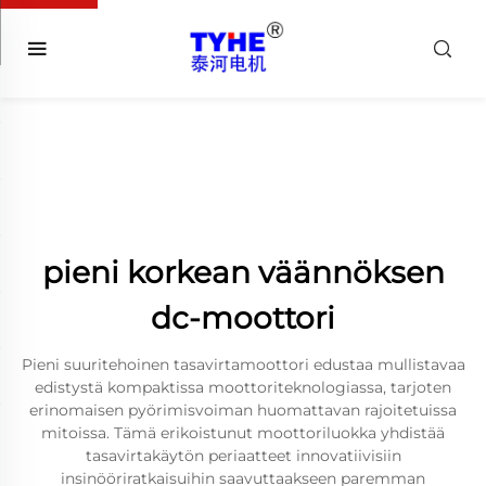
pieni korkean väännöksen
dc-moottori
Pieni suuritehoinen tasavirtamoottori edustaa mullistavaa
edistystä kompaktissa moottoriteknologiassa, tarjoten
erinomaisen pyörimisvoiman huomattavan rajoitetuissa
mitoissa. Tämä erikoistunut moottoriluokka yhdistää
tasavirtakäytön periaatteet innovatiivisiin
insinööriratkaisuihin saavuttaakseen paremman