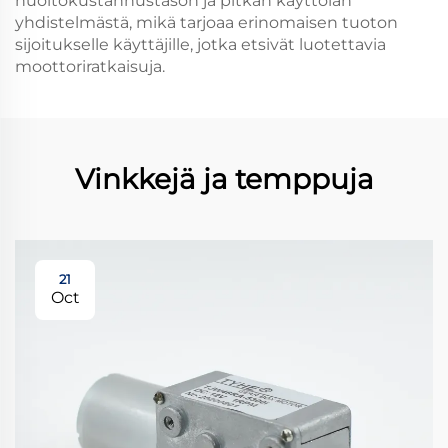
huoltokustannustason ja pitkän käyttöiän
yhdistelmästä, mikä tarjoaa erinomaisen tuoton
sijoitukselle käyttäjille, jotka etsivät luotettavia
moottoriratkaisuja.
Vinkkejä ja temppuja
21
Oct