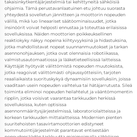
takaisinkytkentäjärjestelmiä tai kehittyneitä sähköisiä
ohjaimia. Tämä perustavanlaatuinen etu johtuu suorasta
yhteydestä sovelletun jännitteen ja moottorin nopeuden
välillä, mikä luo lineaariset säätöominaisuudet, jotka
insinöörit voivat helposti ennustaa ja toteuttaa erilaisissa
sovelluksissa. Näiden moottorien poikkeuksellinen
reaktiokyky näkyy nopeina kiihtyvyyksinä ja hidastuksina,
jotka mahdollistavat nopeat suunnanmuutokset ja tarkan
asennonohjauksen, jotka ovat olennaisia robotiikassa,
valmistusautomaatiossa ja lääketieteellisissä laitteissa.
Käyttäjät hyötyvät välittömistä nopeuden muutoksista,
jotka reagoivat välittömästi ohjaussyötteisiin, tarjoten
reaaliaikaista suorituskykyä dynaamisiin sovelluksiin, joissa
vaaditaan usein nopeuden vaihtelua tai hätäjarrutusta. Sileä
toiminta eliminoi nopeuden heilahtelut ja vääntömomentin
ripplin, jotka voisivat vaarantaa tarkkuuden herkissä
sovelluksissa, kuten optisissa
asennonmääritysjärjestelmissä, laboratoriolaitteissa ja
korkean tarkkuuden mittalaitteissa. Modernien pienten
suuritehoisten tasavirtamoottorien edistyneet
kommutointijärjestelmät parantavat entisestään
nopeudensäädön tarkkuutta minimoimalla sähköisen