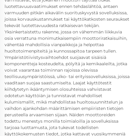
varmistavat, että jokainen moottori täyttää tiukat
luotettavuusvaatimukset ennen tehdaslähtöä, antaen
varmuuden pitkän aikavälin suorituskyvystä sovelluksissa,
joissa korvauskustannukset tai käyttökatkosten seuraukset
tekevät luotettavuudesta ratkaisevan tekijän.
Yksinkertaistettu rakenne, jossa on vähemmän liikkuvia
osia verrattuna monimutkaisempiin moottoriratkaisuihin,
vähentää mahdollisia vianpaikkoja ja helpottaa
huoltotoimenpiteitä ja kunnossapitoa tarpeen tullen.
Ympäristötiivistysvaihtoehdot suojaavat sisäisiä
komponentteja kosteudelta, pölyltä ja kemikaaleilta, jotka
voivat vaarantaa toiminnan rajoissa olevissa
teollisuusympäristöissä, ulko- tai erityissovelluksissa, joissa
vaaditaan suojaa saastumiselta. Laajat käyttötestit
kiihdytetyn ikääntymisen olosuhteissa vahvistavat
odotetun käyttöiän ja tunnistavat mahdolliset
kulumismallit, mikä mahdollistaa huoltosuunnittelun ja
vaihdon ajankohdan määrittämisen empiiristen tietojen
perusteella arvaamisen sijaan. Näiden moottoreiden
todettu menestys monilla toimialoilla ja sovelluksissa
tarjoaa luottamusta, jota tukevat todellisten
käyttökokemusten tiedot, jotka kattavat vuosikymmeniä