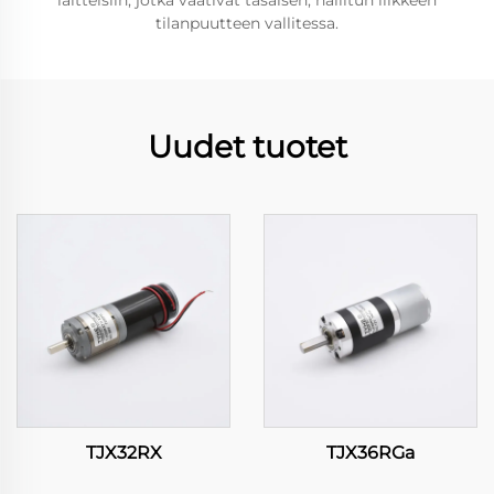
laitteisiin, jotka vaativat tasaisen, hallitun liikkeen
tilanpuutteen vallitessa.
Uudet tuotet
TJX32RX
TJX36RGa