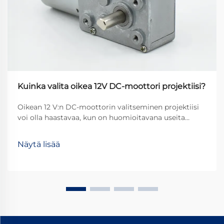
Kuinka valita oikea 12V DC-moottori projektiisi?
Oikean 12 V:n DC-moottorin valitseminen projektiisi
voi olla haastavaa, kun on huomioitavana useita
teknisiä määritelmiä. Olitpa rakentamassa
automatisoitua robottia, räätälöityä autotarviketta tai
Näytä lisää
älykästä kotilaitetta, väärä valinta voi johtaa ...