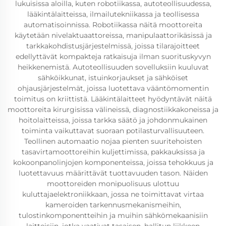
lukuisissa aloilla, kuten robotiikassa, autoteollisuudessa,
lääkintälaitteissa, ilmailutekniikassa ja teollisessa
automatisoinnissa. Robotiikassa näitä moottoreita
käytetään nivelaktuaattoreissa, manipulaattorikäsissä ja
tarkkakohdistusjärjestelmissä, joissa tilarajoitteet
edellyttävät kompakteja ratkaisuja ilman suorituskyvyn
heikkenemistä. Autoteollisuuden sovelluksiin kuuluvat
sähköikkunat, istuinkorjaukset ja sähköiset
ohjausjärjestelmät, joissa luotettava vääntömomentin
toimitus on kriittistä. Lääkintälaitteet hyödyntävät näitä
moottoreita kirurgisissa välineissä, diagnostiikkakoneissa ja
hoitolaitteissa, joissa tarkka säätö ja johdonmukainen
toiminta vaikuttavat suoraan potilasturvallisuuteen.
Teollinen automaatio nojaa pienten suuritehoisten
tasavirtamoottoreihin kuljettimissa, pakkauksissa ja
kokoonpanolinjojen komponenteissa, joissa tehokkuus ja
luotettavuus määrittävät tuottavuuden tason. Näiden
moottoreiden monipuolisuus ulottuu
kuluttajaelektroniikkaan, jossa ne toimittavat virtaa
kameroiden tarkennusmekanismeihin,
tulostinkomponentteihin ja muihin sähkömekaanisiin