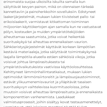
erinomaista suojaa ulkoisilta iskuilta samalla kun
säilyttävät kevyen painon, mikä on olennaisen tärkeää
kannettaviin ja painoherkkoihin sovelluksiin. Edistyneet
laakerijärjestelmät, mukaan lukien tiivisteiset pallo- tai
erikoislaakerit, varmistavat kitkattoman toiminnan
miljoonien käyttökertojen ajan samalla kun ne vastustavat
pölyn, kosteuden ja muiden ympäristötekijöiden
aiheuttamaa saastumista, jotka voivat heikentää
suorituskykyä tai aiheuttaa ennenaikaisen vaurion.
Sähköeristysjärjestelmät käyttävät korkean lämpötilan
kestäviä materiaaleja, jotka säilyttävät toimintakykynsä
laajalla lämpötila-alueella estäen sähköisiä vikoja, jotka
voisivat johtua lämpörasituksesta tai
ympäristövaikutuksista vaativissa käyttöolosuhteissa.
Kehittyneet lämmönhallintaratkaisut, mukaan lukien
optimoidut lämmönsiirtoreitit ja lämpösuojaustoiminnot,
estävät ylikuumenemisvauriot ja ylläpitävät tasaisen
suorituskyvyn vaihtelevissa kuormitusoloissa, jotka
muutoin voisivat aiheuttaa lämpörasitusta ja ennenaikaista
komponenttien vanhenemista. Laadukkaat
valmistusprosessit, joihin sisältyy kovat testausmenettelyt,