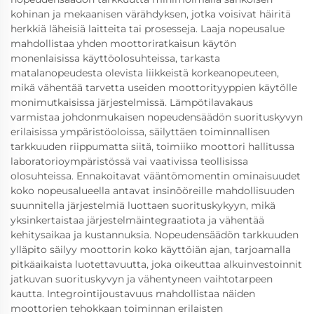
kohinan ja mekaanisen värähdyksen, jotka voisivat häiritä
herkkiä läheisiä laitteita tai prosesseja. Laaja nopeusalue
mahdollistaa yhden moottoriratkaisun käytön
monenlaisissa käyttöolosuhteissa, tarkasta
matalanopeudesta olevista liikkeistä korkeanopeuteen,
mikä vähentää tarvetta useiden moottorityyppien käytölle
monimutkaisissa järjestelmissä. Lämpötilavakaus
varmistaa johdonmukaisen nopeudensäädön suorituskyvyn
erilaisissa ympäristöoloissa, säilyttäen toiminnallisen
tarkkuuden riippumatta siitä, toimiiko moottori hallitussa
laboratorioympäristössä vai vaativissa teollisissa
olosuhteissa. Ennakoitavat vääntömomentin ominaisuudet
koko nopeusalueella antavat insinööreille mahdollisuuden
suunnitella järjestelmiä luottaen suorituskykyyn, mikä
yksinkertaistaa järjestelmäintegraatiota ja vähentää
kehitysaikaa ja kustannuksia. Nopeudensäädön tarkkuuden
ylläpito säilyy moottorin koko käyttöiän ajan, tarjoamalla
pitkäaikaista luotettavuutta, joka oikeuttaa alkuinvestoinnit
jatkuvan suorituskyvyn ja vähentyneen vaihtotarpeen
kautta. Integrointijoustavuus mahdollistaa näiden
moottorien tehokkaan toiminnan erilaisten