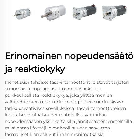
Erinomainen nopeudensäätö
ja reaktiokyky
Pienet suuritehoiset tasavirtamoottorit loistavat tarjoten
erinomaisia nopeudensäätöominaisuuksia ja
poikkeuksellista reaktiokykyä, joka ylittää monien
vaihtoehtoisten moottoriteknologioiden suorituskyvyn
tarkkuusvaativissa sovelluksissa. Tasavirtamoottoreiden
luontaiset ominaisuudet mahdollistavat tarkan
nopeudensäädön yksinkertaisilla jännitesäätömenetelmillä,
mikä antaa käyttäjille mahdollisuuden saavuttaa
täsmälliset kierrosluvut ilman monimutkaisia