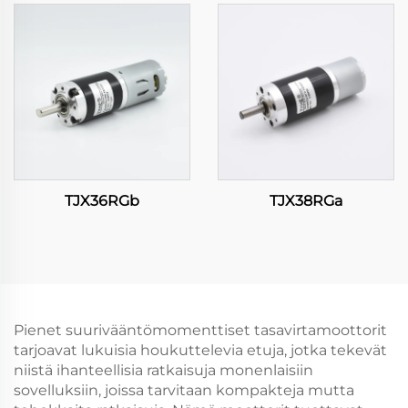
TJX36RGb
TJX38RGa
Pienet suurivääntömomenttiset tasavirtamoottorit
tarjoavat lukuisia houkuttelevia etuja, jotka tekevät
niistä ihanteellisia ratkaisuja monenlaisiin
sovelluksiin, joissa tarvitaan kompakteja mutta