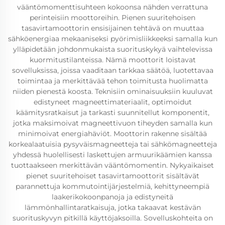
vääntömomenttisuhteen kokoonsa nähden verrattuna
perinteisiin moottoreihin. Pienen suuritehoisen
tasavirtamoottorin ensisijainen tehtävä on muuttaa
sähköenergiaa mekaaniseksi pyörimisliikkeeksi samalla kun
ylläpidetään johdonmukaista suorituskykyä vaihtelevissa
kuormitustilanteissa. Nämä moottorit loistavat
sovelluksissa, joissa vaaditaan tarkkaa säätöä, luotettavaa
toimintaa ja merkittävää tehon toimitusta huolimatta
niiden pienestä koosta. Teknisiin ominaisuuksiin kuuluvat
edistyneet magneettimateriaalit, optimoidut
käämitysratkaisut ja tarkasti suunnitellut komponentit,
jotka maksimoivat magneettivuon tiheyden samalla kun
minimoivat energiahäviöt. Moottorin rakenne sisältää
korkealaatuisia pysyväismagneetteja tai sähkömagneetteja
yhdessä huolellisesti laskettujen armuurikäämien kanssa
tuottaakseen merkittävän vääntömomentin. Nykyaikaiset
pienet suuritehoiset tasavirtamoottorit sisältävät
parannettuja kommutointijärjestelmiä, kehittyneempiä
laakerikokoonpanoja ja edistyneitä
lämmönhallintaratkaisuja, jotka takaavat kestävän
suorituskyvyn pitkillä käyttöjaksoilla. Sovelluskohteita on