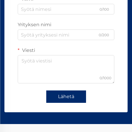
0/100
Yrityksen nimi
0/200
Viesti
0/1000
Lähetä