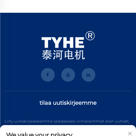
tilaa uutiskirjeemme
Liity uutiskirjeeseemme saadaksesi viimeisimmät alan uutiset,
päivitykset ja meidän tiimin antamat näkemykset.
We value your privacy