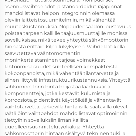
asennusvaihtoehdot ja standardoidut rajapinnat
mahdollistavat helpon integroinnin olemassa
oleviin laitteistosuunnitelmiin, mikä vähentää
muutoskustannuksia. Nopeudensäädön joustavuus
poistaa tarpeen kalliille taajuusmuuttajille monissa
sovelluksissa, mikä tekee yhteyttä sähkömoottorin
hinnasta erittäin kilpailukykyisen. Vaihdelaatikolla
saavutettava vääntömomentin
moninkertaistaminen tarjoaa voimakkaat
lähtöominaisuudet suhteellisen kompakteista
kokoonpanoista, mikä vähentää tilantarvetta ja
siihen liittyviä infrastruktuurikustannuksia. Yhteyttä
sähkömoottorin hinta heijastaa laadukkaita
komponentteja, jotka kestävät kulumista ja
korroosiota, pidentävät käyttöikää ja vähentävät
vaihtotarvetta. Järkevillä hintalisillä saatavilla olevat
räätälöintivaihtoehdot mahdollistavat optimoinnin
tiettyihin sovelluksiin ilman kalliita
uudelleensuunnittelutyökaluja. Yhteyttä
sähkömoottorin hintaan sisältyvä tekninen tuki ja