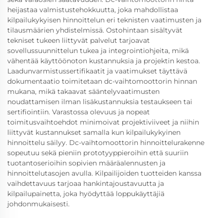
heijastaa valmistustehokkuutta, joka mahdollistaa
kilpailukykyisen hinnoittelun eri teknisten vaatimusten ja
tilausmäärien yhdistelmissä. Ostohintaan sisältyvät
tekniset tukeen liittyvät palvelut tarjoavat
sovellussuunnittelun tukea ja integrointiohjeita, mikä
vähentää käyttöönoton kustannuksia ja projektin kestoa.
Laadunvarmistussertifikaatit ja vaatimukset täyttävä
dokumentaatio toimitetaan dc-vaihtomoottorin hinnan
mukana, mikä takaavat sääntelyvaatimusten
noudattamisen ilman lisäkustannuksia testaukseen tai
sertifiointiin. Varastossa olevuus ja nopeat
toimitusvaihtoehdot minimoivat projektiviiveet ja niihin
liittyvät kustannukset samalla kun kilpailukykyinen
hinnoittelu säilyy. Dc-vaihtomoottorin hinnoittelurakenne
sopeutuu sekä pieniin prototyyppieroihin että suuriin
tuotantoserioihin sopivien määräalennusten ja
hinnoittelutasojen avulla. Kilpailijoiden tuotteiden kanssa
vaihdettavuus tarjoaa hankintajoustavuutta ja
kilpailupainetta, joka hyödyttää loppukäyttäjiä
johdonmukaisesti.