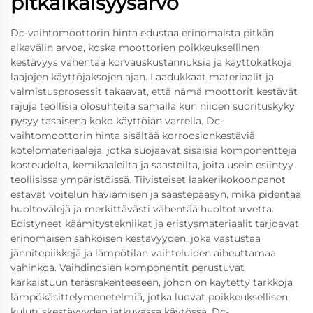
pitkäikäisyysarvo
Dc-vaihtomoottorin hinta edustaa erinomaista pitkän
aikavälin arvoa, koska moottorien poikkeuksellinen
kestävyys vähentää korvauskustannuksia ja käyttökatkoja
laajojen käyttöjaksojen ajan. Laadukkaat materiaalit ja
valmistusprosessit takaavat, että nämä moottorit kestävät
rajuja teollisia olosuhteita samalla kun niiden suorituskyky
pysyy tasaisena koko käyttöiän varrella. Dc-
vaihtomoottorin hinta sisältää korroosionkestäviä
kotelomateriaaleja, jotka suojaavat sisäisiä komponentteja
kosteudelta, kemikaaleilta ja saasteilta, joita usein esiintyy
teollisissa ympäristöissä. Tiivisteiset laakerikokoonpanot
estävät voitelun häviämisen ja saastepääsyn, mikä pidentää
huoltovälejä ja merkittävästi vähentää huoltotarvetta.
Edistyneet käämitystekniikat ja eristysmateriaalit tarjoavat
erinomaisen sähköisen kestävyyden, joka vastustaa
jännitepiikkejä ja lämpötilan vaihteluiden aiheuttamaa
vahinkoa. Vaihdinosien komponentit perustuvat
karkaistuun teräsrakenteeseen, johon on käytetty tarkkoja
lämpökäsittelymenetelmiä, jotka luovat poikkeuksellisen
kulutuskestävyyden jatkuvassa käytössä. Dc-