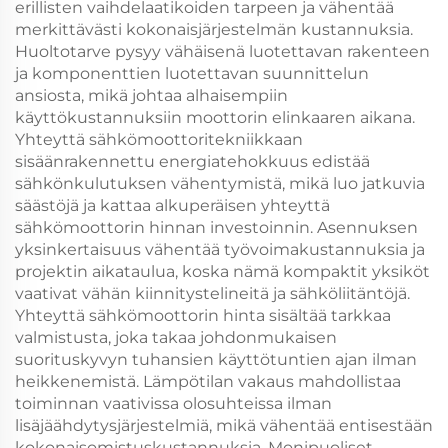
erillisten vaihdelaatikoiden tarpeen ja vähentää
merkittävästi kokonaisjärjestelmän kustannuksia.
Huoltotarve pysyy vähäisenä luotettavan rakenteen
ja komponenttien luotettavan suunnittelun
ansiosta, mikä johtaa alhaisempiin
käyttökustannuksiin moottorin elinkaaren aikana.
Yhteyttä sähkömoottoritekniikkaan
sisäänrakennettu energiatehokkuus edistää
sähkönkulutuksen vähentymistä, mikä luo jatkuvia
säästöjä ja kattaa alkuperäisen yhteyttä
sähkömoottorin hinnan investoinnin. Asennuksen
yksinkertaisuus vähentää työvoimakustannuksia ja
projektin aikataulua, koska nämä kompaktit yksiköt
vaativat vähän kiinnitystelineitä ja sähköliitäntöjä.
Yhteyttä sähkömoottorin hinta sisältää tarkkaa
valmistusta, joka takaa johdonmukaisen
suorituskyvyn tuhansien käyttötuntien ajan ilman
heikkenemistä. Lämpötilan vakaus mahdollistaa
toiminnan vaativissa olosuhteissa ilman
lisäjäähdytysjärjestelmiä, mikä vähentää entisestään
kokonaisomistuskustannuksia. Monipuoliset