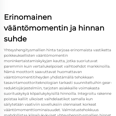
Erinomainen
vääntömomentin ja hinnan
suhde
Yhteyshengitysmallien hinta tarjoaa erinomaista vastiketta
poikkeuksellisten vääntömomentin
moninkertaistamiskykyjen kautta, jotka suoriutuvat
paremmin kuin vertailukelpoiset vaihtoehdot markkinoilla.
Nämä moottorit saavuttavat huomattavan
vääntömomentitiheyden yhdistämällä tehokkaan
tasavirtamoottoriteknologian tarkasti suunniteltuihin gear-
reduktiojärjestelmiin, tarjoten asiakkaille voimakasta
suorituskykyä kilpailukykyisillä hinnoilla. Integroitu rakenne
poistaa kalliit ulkoiset vaihdelaatikot samalla kun
säilytetään vaativiin sovelluksiin olennaiset korkeat
vääntömomenttiominaisuudet. Valmistustehokkuus
mahdollistaa kilpailukykyiset yhteyshengitysmallien hinnat