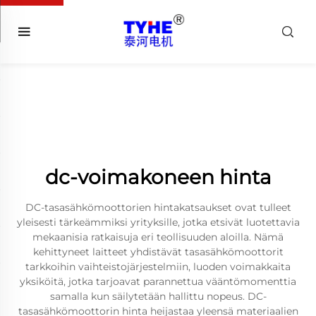
dc-voimakoneen hinta
DC-tasasähkömoottorien hintakatsaukset ovat tulleet
yleisesti tärkeämmiksi yrityksille, jotka etsivät luotettavia
mekaanisia ratkaisuja eri teollisuuden aloilla. Nämä
kehittyneet laitteet yhdistävät tasasähkömoottorit
tarkkoihin vaihteistojärjestelmiin, luoden voimakkaita
yksiköitä, jotka tarjoavat parannettua vääntömomenttia
samalla kun säilytetään hallittu nopeus. DC-
tasasähkömoottorin hinta heijastaa yleensä materiaalien