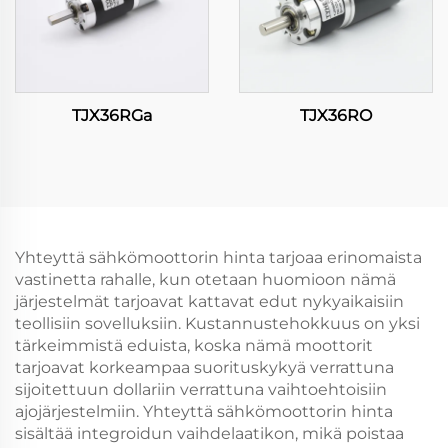
TJX36RGa
TJX36RO
Yhteyttä sähkömoottorin hinta tarjoaa erinomaista
vastinetta rahalle, kun otetaan huomioon nämä
järjestelmät tarjoavat kattavat edut nykyaikaisiin
teollisiin sovelluksiin. Kustannustehokkuus on yksi
tärkeimmistä eduista, koska nämä moottorit
tarjoavat korkeampaa suorituskykyä verrattuna
sijoitettuun dollariin verrattuna vaihtoehtoisiin
ajojärjestelmiin. Yhteyttä sähkömoottorin hinta
sisältää integroidun vaihdelaatikon, mikä poistaa