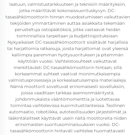
laatuun, valmistustarkkuuteen ja teknisiin määrityksiin,
jotka määrittävät kokonaissuorituskyvyn. DC-
tasasähkömoottorin hinnan muodostumiseen vaikuttavien
tekijöiden ymmärtäminen auttaa asiakkaita tekemään
perusteltuja ostopäätöksiä, jotka vastaavat heidän
toiminnallisia tarpeitaan ja budjettirajoituksiaan.
Nykyaikaiset DC-tasasähkömoottorit sisältävät harjallisia
tai harjattomia ratkaisuja, joista harjattomat ovat yleensä
kalliimpia paremman hyötysuorituksen ja pitemmän
käyttöiän vuoksi. Vaihteistosuhteet vaikuttavat
merkittävästi DC-tasasähkömoottorin hintaan, sillä
korkeammat suhteet vaativat monimutkaisempia
valmistusprosesseja ja korkealaatuisempia materiaaleja.
Nämä moottorit soveltuvat erinomaisesti sovelluksiin,
joissa vaaditaan tarkkaa asennonmääritystä,
johdonmukaista vääntömomenttia ja luotettavaa
toimintaa vaihtelevissa kuormitustilanteissa. Teollinen
automaatio, robotiikka, autoteollisuuden järjestelmät ja
lääkintälaitteet käyttävät usein näitä moottoreita niiden
erinomaisten suoritusominaisuuksien vuoksi. DC-
tasasähkömoottorin hintaväli vaihtelee huomattavasti