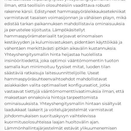
ilman, että teollisiin olosuhteisiin vaadittava robusti
rakenne kärsii. Edistyneet hammaspyöräleikkauksetekniikat
varmistavat tasaisen voimasijonnan ja vähäisen playn, mikä
edistää tarkan paikannuksen mahdollistavia ominaisuuksia
ja perustelee sijoitusta. Lämpökäsitellyt
hammaspyörämateriaalit tarjoavat erinomaisen
kestävyyden ja kulumisvastuksen, pidentäen käyttöikää ja
vähentäen merkittävästi pitkän aikavälin kustannuksia.
Yhteyshengitysmallin hinta heijastaa huolellista
insinööritiedettä, joka optimoi vääntömomentin tuoton
samalla kun minimoituu fyysiset mitat, luoden tilan
säästäviä ratkaisuja laitesuunnittelijoille. Useat
hammaspyöräsuhteenvaihtoehdot mahdollistavat
asiakkaiden valita optimaaliset konfiguraatiot, jotka
vastaavat tiettyjä vääntömomenttivaatimuksia ilman, että
maksetaan ennakoivia hintoja tarpeettomista
ominaisuuksista. Yhteyshengitysmallin hintaan sisältyvät
laadukkaat laakerit ja voitelujärjestelmät varmistavat
johdonmukaisen suorituskyvyn vaihtelevissa
kuormitusolosuhteissa laajan huoltovälin ajan.
Lämmönhallintajärjestelmät estävät ylikuumenemisen