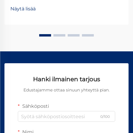
perustavanlaatuisen valinnan: 24 V:n DC-moottorit
Näytä lisää
vai 24 V:n AC-moottorit? Vaikka molemmat toimivat
samalla nimellisjännitteellä, niiden...
Hanki ilmainen tarjous
Edustajamme ottaa sinuun yhteyttä pian.
Sähköposti
0/100
Nimi