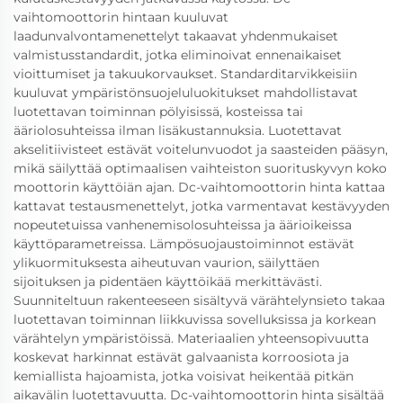
vaihtomoottorin hintaan kuuluvat
laadunvalvontamenettelyt takaavat yhdenmukaiset
valmistusstandardit, jotka eliminoivat ennenaikaiset
vioittumiset ja takuukorvaukset. Standarditarvikkeisiin
kuuluvat ympäristönsuojeluluokitukset mahdollistavat
luotettavan toiminnan pölyisissä, kosteissa tai
ääriolosuhteissa ilman lisäkustannuksia. Luotettavat
akselitiivisteet estävät voitelunvuodot ja saasteiden pääsyn,
mikä säilyttää optimaalisen vaihteiston suorituskyvyn koko
moottorin käyttöiän ajan. Dc-vaihtomoottorin hinta kattaa
kattavat testausmenettelyt, jotka varmentavat kestävyyden
nopeutetuissa vanhenemisolosuhteissa ja äärioikeissa
käyttöparametreissa. Lämpösuojaustoiminnot estävät
ylikuormituksesta aiheutuvan vaurion, säilyttäen
sijoituksen ja pidentäen käyttöikää merkittävästi.
Suunniteltuun rakenteeseen sisältyvä värähtelynsieto takaa
luotettavan toiminnan liikkuvissa sovelluksissa ja korkean
värähtelyn ympäristöissä. Materiaalien yhteensopivuutta
koskevat harkinnat estävät galvaanista korroosiota ja
kemiallista hajoamista, jotka voisivat heikentää pitkän
aikavälin luotettavuutta. Dc-vaihtomoottorin hinta sisältää