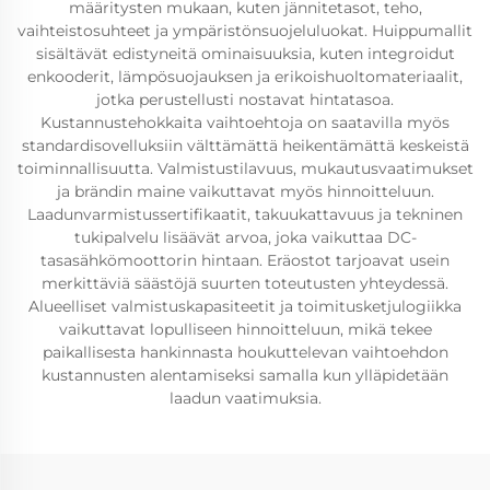
määritysten mukaan, kuten jännitetasot, teho,
vaihteistosuhteet ja ympäristönsuojeluluokat. Huippumallit
sisältävät edistyneitä ominaisuuksia, kuten integroidut
enkooderit, lämpösuojauksen ja erikoishuoltomateriaalit,
jotka perustellusti nostavat hintatasoa.
Kustannustehokkaita vaihtoehtoja on saatavilla myös
standardisovelluksiin välttämättä heikentämättä keskeistä
toiminnallisuutta. Valmistustilavuus, mukautusvaatimukset
ja brändin maine vaikuttavat myös hinnoitteluun.
Laadunvarmistussertifikaatit, takuukattavuus ja tekninen
tukipalvelu lisäävät arvoa, joka vaikuttaa DC-
tasasähkömoottorin hintaan. Eräostot tarjoavat usein
merkittäviä säästöjä suurten toteutusten yhteydessä.
Alueelliset valmistuskapasiteetit ja toimitusketjulogiikka
vaikuttavat lopulliseen hinnoitteluun, mikä tekee
paikallisesta hankinnasta houkuttelevan vaihtoehdon
kustannusten alentamiseksi samalla kun ylläpidetään
laadun vaatimuksia.