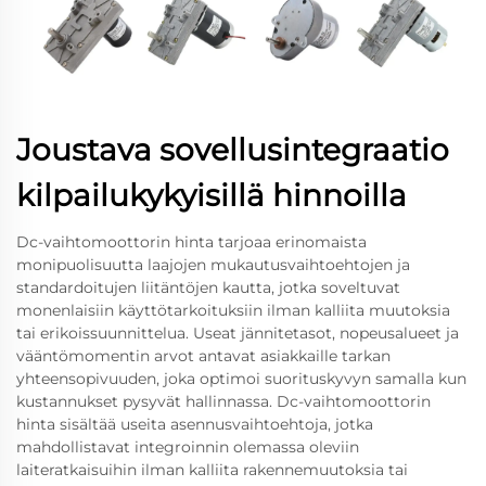
Joustava sovellusintegraatio
kilpailukykyisillä hinnoilla
Dc-vaihtomoottorin hinta tarjoaa erinomaista
monipuolisuutta laajojen mukautusvaihtoehtojen ja
standardoitujen liitäntöjen kautta, jotka soveltuvat
monenlaisiin käyttötarkoituksiin ilman kalliita muutoksia
tai erikoissuunnittelua. Useat jännitetasot, nopeusalueet ja
vääntömomentin arvot antavat asiakkaille tarkan
yhteensopivuuden, joka optimoi suorituskyvyn samalla kun
kustannukset pysyvät hallinnassa. Dc-vaihtomoottorin
hinta sisältää useita asennusvaihtoehtoja, jotka
mahdollistavat integroinnin olemassa oleviin
laiteratkaisuihin ilman kalliita rakennemuutoksia tai