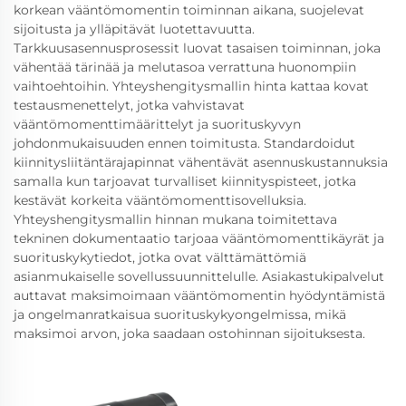
korkean vääntömomentin toiminnan aikana, suojelevat
sijoitusta ja ylläpitävät luotettavuutta.
Tarkkuusasennusprosessit luovat tasaisen toiminnan, joka
vähentää tärinää ja melutasoa verrattuna huonompiin
vaihtoehtoihin. Yhteyshengitysmallin hinta kattaa kovat
testausmenettelyt, jotka vahvistavat
vääntömomenttimäärittelyt ja suorituskyvyn
johdonmukaisuuden ennen toimitusta. Standardoidut
kiinnitysliitäntärajapinnat vähentävät asennuskustannuksia
samalla kun tarjoavat turvalliset kiinnityspisteet, jotka
kestävät korkeita vääntömomenttisovelluksia.
Yhteyshengitysmallin hinnan mukana toimitettava
tekninen dokumentaatio tarjoaa vääntömomenttikäyrät ja
suorituskykytiedot, jotka ovat välttämättömiä
asianmukaiselle sovellussuunnittelulle. Asiakastukipalvelut
auttavat maksimoimaan vääntömomentin hyödyntämistä
ja ongelmanratkaisua suorituskykyongelmissa, mikä
maksimoi arvon, joka saadaan ostohinnan sijoituksesta.