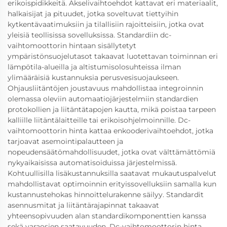
erikoispidikkeitä. Akselivaihtoehdot kattavat eri materiaalit,
halkaisijat ja pituudet, jotka soveltuvat tiettyihin
kytkentävaatimuksiin ja tilallisiin rajoitteisiin, jotka ovat
yleisiä teollisissa sovelluksissa. Standardiin dc-
vaihtomoottorin hintaan sisällytetyt
ympäristönsuojelutasot takaavat luotettavan toiminnan eri
lämpötila-alueilla ja altistumisolosuhteissa ilman
ylimääräisiä kustannuksia perusvesisuojaukseen.
Ohjausliitäntöjen joustavuus mahdollistaa integroinnin
olemassa oleviin automaatiojärjestelmiin standardien
protokollien ja liitäntätapojen kautta, mikä poistaa tarpeen
kalliille liitäntälaitteille tai erikoisohjelmoinnille. Dc-
vaihtomoottorin hinta kattaa enkooderivaihtoehdot, jotka
tarjoavat asemointipalautteen ja
nopeudensäätömahdollisuudet, jotka ovat välttämättömiä
nykyaikaisissa automatisoiduissa järjestelmissä.
Kohtuullisilla lisäkustannuksilla saatavat mukautuspalvelut
mahdollistavat optimoinnin erityissovelluksiin samalla kun
kustannustehokas hinnoittelurakenne säilyy. Standardit
asennusmitat ja liitäntärajapinnat takaavat
yhteensopivuuden alan standardikomponenttien kanssa
sekä varaosien saatavuuden. Dc-vaihtomoottorin hinta