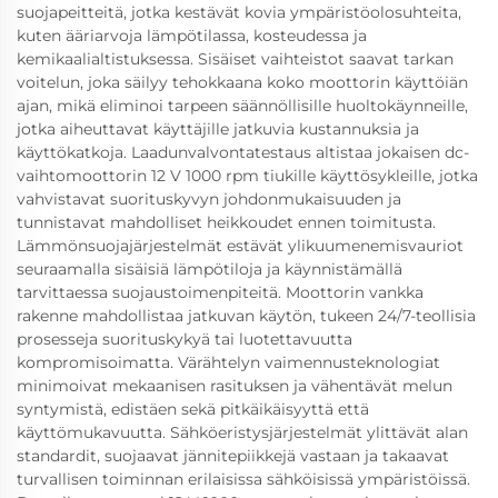
suojapeitteitä, jotka kestävät kovia ympäristöolosuhteita,
kuten ääriarvoja lämpötilassa, kosteudessa ja
kemikaalialtistuksessa. Sisäiset vaihteistot saavat tarkan
voitelun, joka säilyy tehokkaana koko moottorin käyttöiän
ajan, mikä eliminoi tarpeen säännöllisille huoltokäynneille,
jotka aiheuttavat käyttäjille jatkuvia kustannuksia ja
käyttökatkoja. Laadunvalvontatestaus altistaa jokaisen dc-
vaihtomoottorin 12 V 1000 rpm tiukille käyttösykleille, jotka
vahvistavat suorituskyvyn johdonmukaisuuden ja
tunnistavat mahdolliset heikkoudet ennen toimitusta.
Lämmönsuojajärjestelmät estävät ylikuumenemisvauriot
seuraamalla sisäisiä lämpötiloja ja käynnistämällä
tarvittaessa suojaustoimenpiteitä. Moottorin vankka
rakenne mahdollistaa jatkuvan käytön, tukeen 24/7-teollisia
prosesseja suorituskykyä tai luotettavuutta
kompromisoimatta. Värähtelyn vaimennusteknologiat
minimoivat mekaanisen rasituksen ja vähentävät melun
syntymistä, edistäen sekä pitkäikäisyyttä että
käyttömukavuutta. Sähköeristysjärjestelmät ylittävät alan
standardit, suojaavat jännitepiikkejä vastaan ja takaavat
turvallisen toiminnan erilaisissa sähköisissä ympäristöissä.