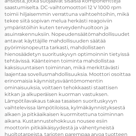
ansiosta, jotka suojaavat sisäisiä komponentteja
saastumiselta. DC-vaihtomoottori 12 V 1000 rpm
toimii hiljaisemmin verrattuna vaihtoehtoihin, mikä
tekee siitä sopivan melua herkästi reagoiviin
ympäristöihin kuten terveydenhuoltoon ja
asuinrakennuksiin. Nopeudensäätömahdollisuudet
antavat käyttäjille mahdollisuuden säätää
pyörimisnopeutta tarkasti, mahdollistaen
hienosäädetyn suorituskyvyn optimoinnin tietyissä
tehtävissä. Käänteinen toiminta mahdollistaa
kaksisuuntaisen toiminnan, mikä merkittävästi
laajentaa sovellusmahdollisuuksia. Moottori osoittaa
erinomaisia käynnistysvääntömomentin
ominaisuuksia, voittaen tehokkaasti staattisen
kitkan ja alkuperäisen kuorman vastuksen.
Lämpötilavakaus takaa tasaisen suorituskyvyn
vaihtelevissa lämpötiloissa, kylmäkäynnistyksestä
alkaen ja pitkäaikaisen kuormitettuna toiminnan
aikana. Kustannustehokkuus nousee esiin
moottorin pitkäikäisyydestä ja vähentyneistä
huoltotarpeista, tarjoten parempaa arvoa tuotteen