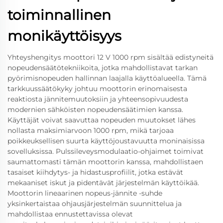
toiminnallinen
monikäyttöisyys
Yhteyshengitys moottori 12 V 1000 rpm sisältää edistyneitä
nopeudensäätötekniikoita, jotka mahdollistavat tarkan
pyörimisnopeuden hallinnan laajalla käyttöalueella. Tämä
tarkkuussäätökyky johtuu moottorin erinomaisesta
reaktiosta jännitemuutoksiin ja yhteensopivuudesta
modernien sähköisten nopeudensäätimien kanssa.
Käyttäjät voivat saavuttaa nopeuden muutokset lähes
nollasta maksimiarvoon 1000 rpm, mikä tarjoaa
poikkeuksellisen suurta käyttöjoustavuutta moninaisissa
sovelluksissa. Pulssileveysmodulaatio-ohjaimet toimivat
saumattomasti tämän moottorin kanssa, mahdollistaen
tasaiset kiihdytys- ja hidastusprofiilit, jotka estävät
mekaaniset iskut ja pidentävät järjestelmän käyttöikää.
Moottorin lineaarinen nopeus-jännite -suhde
yksinkertaistaa ohjausjärjestelmän suunnittelua ja
mahdollistaa ennustettavissa olevat