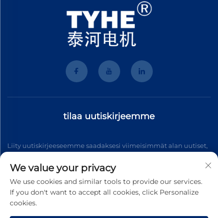
tilaa uutiskirjeemme
Liity uutiskirjeeseemme saadaksesi viimeisimmät alan uutiset,
päivitykset ja meidän tiimin antamat näkemykset.
We value your privacy
We use cookies and similar tools to provide our services.
If you don't want to accept all cookies, click Personalize
Tilaa
cookies.