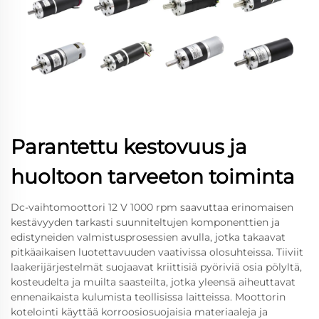
Parantettu kestovuus ja
huoltoon tarveeton toiminta
Dc-vaihtomoottori 12 V 1000 rpm saavuttaa erinomaisen
kestävyyden tarkasti suunniteltujen komponenttien ja
edistyneiden valmistusprosessien avulla, jotka takaavat
pitkäaikaisen luotettavuuden vaativissa olosuhteissa. Tiiviit
laakerijärjestelmät suojaavat kriittisiä pyöriviä osia pölyltä,
kosteudelta ja muilta saasteilta, jotka yleensä aiheuttavat
ennenaikaista kulumista teollisissa laitteissa. Moottorin
kotelointi käyttää korroosiosuojaisia materiaaleja ja