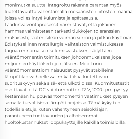
monimutkaisuutta. Integroitu rakenne parantaa myös
luotettavuutta vähentämällä mekaanisten liitosten määrää,
joissa voi esiintyä kulumista ja epätasausia.
Laadunvalvontaprosessit varmistavat, että jokainen
hammas valmistetaan tarkasti tiukkojen toleranssien
mukaisesti, taaten sileän voiman siirron ja pitkän käyttöiän.
Edistyksellinen metallurgia vaihteiston valmistuksessa
tarjoaa erinomaisen kulumisvastuksen, säilyttäen
vääntömomentin toimituksen johdonmukaisena jopa
miljoonien käyttökertojen jälkeen. Moottorin
vääntömomenttiominaisuudet pysyvät stabiileina
lämpötilan vaihdellessa, mikä takaa luotettavan
suorituskyvyn sekä sisä- että ulkotiloissa. Kuormitustestit
osoittavat, että DC-vaihtomoottori 12 V, 1000 rpm pystyy
kestämään huippuvääntömomentin vaatimukset pysyen
samalla turvallisissa lämpötilarajoissa. Tämä kyky tuo
todellisia etuja, kuten vähentyneen seisokkiajan,
parantuneen tuottavuuden ja alhaisemmat
huoltokustannukset loppukäyttäjille kaikilla toimialoilla.