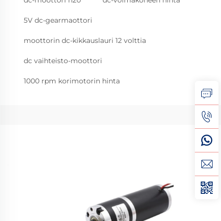
dc-moottori n20
dc-voimakoneen hinta
5V dc-gearmaottori
moottorin dc-kikkauslauri 12 volttia
dc vaihteisto-moottori
1000 rpm korimotorin hinta