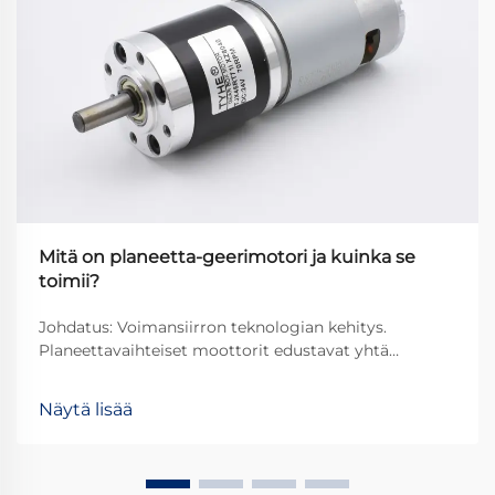
Mitä on planeetta-geerimotori ja kuinka se
toimii?
Johdatus: Voimansiirron teknologian kehitys.
Planeettavaihteiset moottorit edustavat yhtä
modernin voimansiirron järjestelmien
kehittyneimmistä ja tehokkaimmista ratkaisuista.
Näytä lisää
Nämä kompaktit mutta tehokkaat mekanismit ovat
vallanneet uudelleen tapaa, jolla...