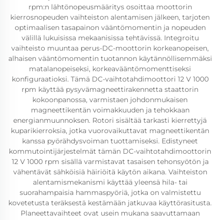
rpm:n lähtönopeusmääritys osoittaa moottorin
kierrosnopeuden vaihteiston alentamisen jälkeen, tarjoten
optimaalisen tasapainon vääntömomentin ja nopeuden
välillä lukuisissa mekaanisissa tehtävissä. Integroitu
vaihteisto muuntaa perus-DC-moottorin korkeanopeisen,
alhaisen vääntömomentin tuotannon käytännöllisemmäksi
matalanopeiseksi, korkeavääntömomenttiseksi
konfiguraatioksi. Tämä DC-vaihtotahdimoottori 12 V 1000
rpm käyttää pysyvämagneettirakennetta staattorin
kokoonpanossa, varmistaen johdonmukaisen
magneettikentän voimakkuuden ja tehokkaan
energianmuunnoksen. Rotori sisältää tarkasti kierrettyjä
kuparikierroksia, jotka vuorovaikuttavat magneettikentän
kanssa pyörähdysvoiman tuottamiseksi. Edistyneet
kommutointijärjestelmät tämän DC-vaihtotahdimoottorin
12 V 1000 rpm sisällä varmistavat tasaisen tehonsyötön ja
vähentävät sähköisiä häiriöitä käytön aikana. Vaihteiston
alentamismekanismi käyttää yleensä hila- tai
suorahampaisia hammaspyöriä, jotka on valmistettu
kovetetusta teräksestä kestämään jatkuvaa käyttörasitusta.
Planeettavaihteet ovat usein mukana saavuttamaan