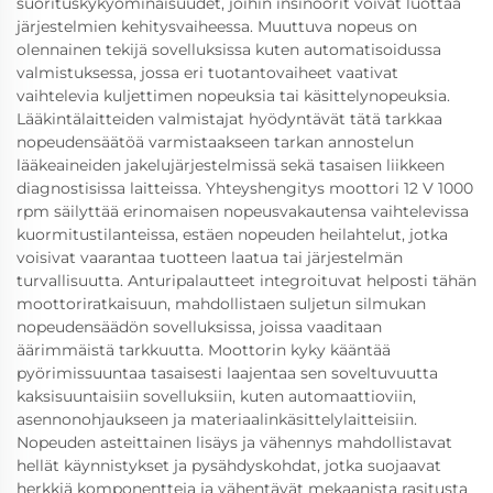
suorituskykyominaisuudet, joihin insinöörit voivat luottaa
järjestelmien kehitysvaiheessa. Muuttuva nopeus on
olennainen tekijä sovelluksissa kuten automatisoidussa
valmistuksessa, jossa eri tuotantovaiheet vaativat
vaihtelevia kuljettimen nopeuksia tai käsittelynopeuksia.
Lääkintälaitteiden valmistajat hyödyntävät tätä tarkkaa
nopeudensäätöä varmistaakseen tarkan annostelun
lääkeaineiden jakelujärjestelmissä sekä tasaisen liikkeen
diagnostisissa laitteissa. Yhteyshengitys moottori 12 V 1000
rpm säilyttää erinomaisen nopeusvakautensa vaihtelevissa
kuormitustilanteissa, estäen nopeuden heilahtelut, jotka
voisivat vaarantaa tuotteen laatua tai järjestelmän
turvallisuutta. Anturipalautteet integroituvat helposti tähän
moottoriratkaisuun, mahdollistaen suljetun silmukan
nopeudensäädön sovelluksissa, joissa vaaditaan
äärimmäistä tarkkuutta. Moottorin kyky kääntää
pyörimissuuntaa tasaisesti laajentaa sen soveltuvuutta
kaksisuuntaisiin sovelluksiin, kuten automaattioviin,
asennonohjaukseen ja materiaalinkäsittelylaitteisiin.
Nopeuden asteittainen lisäys ja vähennys mahdollistavat
hellät käynnistykset ja pysähdyskohdat, jotka suojaavat
herkkiä komponentteja ja vähentävät mekaanista rasitusta