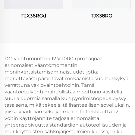
TJX36RGd
TJX38RG
DC-vaihtomoottori 12 V 1000 rpm tarjoaa
erinomaiset vääntömomentin
moninkertaistamisominaisuudet, jotka
merkittävästi parantavat mekaanista suorituskykyä
verrattuna vakiovaihtoehtoihin. Tämä
vääntöetulyönti mahdollistaa moottorin käsitellä
suuria kuormia samalla kun pyörimisnopeus pysyy
tasaisena, mikä tekee siitä ihanteellisen sovelluksiin,
joissa vaaditaan sekä voimaa että tarkkuutta. 12
voltin käyttöjännite tarjoaa erinomaista
yhteensopivuutta standardien autoteollisuuden ja
merikäyttöisten sähköjärjestelmien kanssa, mikä