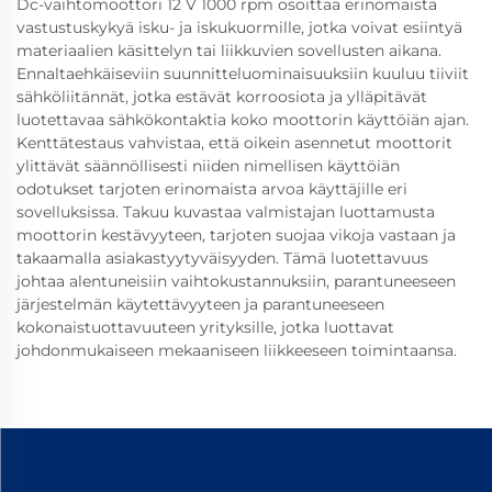
Dc-vaihtomoottori 12 V 1000 rpm osoittaa erinomaista
vastustuskykyä isku- ja iskukuormille, jotka voivat esiintyä
materiaalien käsittelyn tai liikkuvien sovellusten aikana.
Ennaltaehkäiseviin suunnitteluominaisuuksiin kuuluu tiiviit
sähköliitännät, jotka estävät korroosiota ja ylläpitävät
luotettavaa sähkökontaktia koko moottorin käyttöiän ajan.
Kenttätestaus vahvistaa, että oikein asennetut moottorit
ylittävät säännöllisesti niiden nimellisen käyttöiän
odotukset tarjoten erinomaista arvoa käyttäjille eri
sovelluksissa. Takuu kuvastaa valmistajan luottamusta
moottorin kestävyyteen, tarjoten suojaa vikoja vastaan ja
takaamalla asiakastyytyväisyyden. Tämä luotettavuus
johtaa alentuneisiin vaihtokustannuksiin, parantuneeseen
järjestelmän käytettävyyteen ja parantuneeseen
kokonaistuottavuuteen yrityksille, jotka luottavat
johdonmukaiseen mekaaniseen liikkeeseen toimintaansa.