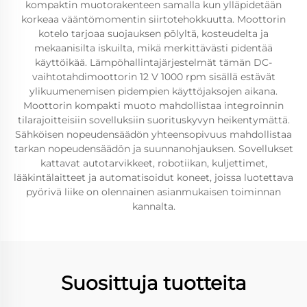
kompaktin muotorakenteen samalla kun ylläpidetään
korkeaa vääntömomentin siirtotehokkuutta. Moottorin
kotelo tarjoaa suojauksen pölyltä, kosteudelta ja
mekaanisilta iskuilta, mikä merkittävästi pidentää
käyttöikää. Lämpöhallintajärjestelmät tämän DC-
vaihtotahdimoottorin 12 V 1000 rpm sisällä estävät
ylikuumenemisen pidempien käyttöjaksojen aikana.
Moottorin kompakti muoto mahdollistaa integroinnin
tilarajoitteisiin sovelluksiin suorituskyvyn heikentymättä.
Sähköisen nopeudensäädön yhteensopivuus mahdollistaa
tarkan nopeudensäädön ja suunnanohjauksen. Sovellukset
kattavat autotarvikkeet, robotiikan, kuljettimet,
lääkintälaitteet ja automatisoidut koneet, joissa luotettava
pyörivä liike on olennainen asianmukaisen toiminnan
kannalta.
Suosittuja tuotteita