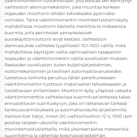
vääntömomentin tuotannollaan, jota edistää sen kehittynyt
vaihteiston alennusmekanismi, joka muuntaa korkean
nopeuden moottorin lähdön tehokkaaksi pyöriväksi
voimaksi. Tämä vääntömomentin moninkertaistamiskyky
mahdollistaa moottorin käsitellä merkittäviä mekaanisia
kuormia, joita perinteiset samankokoiset
suorakäyttömoottorit eivät kestäisi. Vaihteiston
alennussuhde vaihtelee tyypillisesti 10:1–100:1 välillä, mikä
mahdollistaa käyttäjien valita optimaalisen tasapainon
nopeuden ja vääntömomentin välillä sovellusten mukaan.
Raskaiden sovellusten, kuten kuljetinjärjestelmien,
nostomekanismien ja teollisen automaatiovarusteiden,
luotettava toiminta perustuu tähän parantuneeseen
vääntömomentin tuottoon materiaalien tehokkaaseen ja
luotettavaan siirtämiseen. Moottorin kyky ylläpitää vakaata
vääntömomenttia vaihtelevissa kuormitustilanteissa takaa
ennustettavan suorituskyvyn, joka on ratkaisevan tärkeää
tarkkuusvalmistukselle ja automatisoiduille järjestelmille.
Insinööritiet tietyt, miten DC-vaihtomoottori 12 V, 1000 rpm
poistaa tarpeen ulkoisille vääntömomentin
moninkertaistuslaitteille, mikä yksinkertaistaa mekaanisia
suunnitelmia ja vähentää kokonaisjärjestelmän