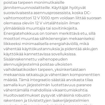
poistaa tarpeen monimutkaisille
jännitemuunnoslaitteille. Käyttäjät hyötyvät
suoraviivaisesta asennusprosessista, koska DC-
vaihtomoottori 12 V 1000 rpm voidaan liittää suoraan
olemassa oleviin 12 V virtalähteisiin ilman
ylimääräisiä muuntajia tai sovitinkojeita.
Energiatehokkuus on toinen merkittävä etu, sillä
moottori muuntaa sähköenergian mekaaniseksi
liikkeeksi minimaalisella energiahäviöllä, mikä
vähentää käyttökustannuksia ja pidentää akkujen
käyttöikää kannettavissa sovelluksissa.
Sisäänrakennettu vaihenopeuden
alennusjärjestelmä poistaa ulkoisten
vaihdelaatikoiden tarpeen, yksinkertaistaen
mekaanisia ratkaisuja ja vähentäen komponenttien
määrää. Tämä integraatio säästää arvokasta tilaa
samalla kun järjestelmän luotettavuus paranee
vähentämällä mahdollisia vikaantumiskohtia.
Huoltovaatimukset pysyvät vähäisinä robustin
rakenteen ja tiivistettyjen laakerijärjestelmien