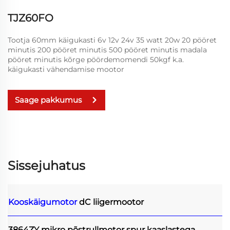
TJZ60FO
Tootja 60mm käigukasti 6v 12v 24v 35 watt 20w 20 pööret
minutis 200 pööret minutis 500 pööret minutis madala
pööret minutis kõrge pöördemomendi 50kgf k.a.
käigukasti vähendamise mootor
Saage pakkumus
Sissejuhatus
Kooskäigumotor
dC liigermootor
3864ZY mikro põstrullmotor spur kaaslastega