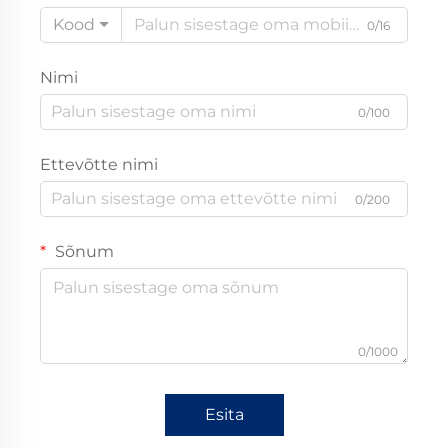
Kood
0/16
Nimi
0/100
Ettevõtte nimi
0/200
Sõnum
0/1000
Esita