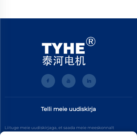
Telli meie uudiskirja
Liituge meie uudiskirjaga, et saada meie meeskonnalt