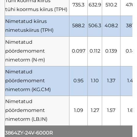
Tühi koorma kiirus
735.3
632.9
510.2
476.
tühi koormus kiirus
(TPH)
Nimetatud kiirus
588.2
506.3
408.2
381.
nimetuskiirus
(TPH)
Nimetatud
pöördemoment
0.097
0.112
0.139
0.14
nimetorm
(N·m)
Nimetatud
pöördemoment
0.95
1.10
1.37
1.46
nimetorm
(KG.CM)
Nimetatud
pöördemoment
1.09
1.27
1.57
1.69
nimetorm
(LB.IN)
3864ZY-24V-6000R