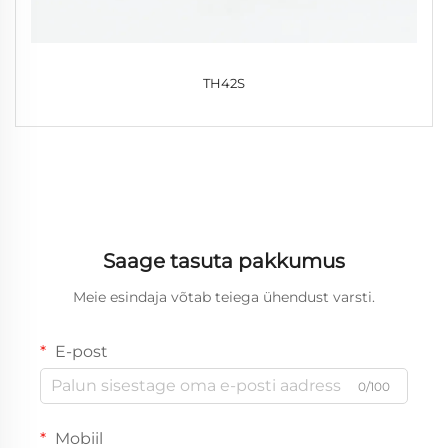
TH42S
Saage tasuta pakkumus
Meie esindaja võtab teiega ühendust varsti.
E-post
0/100
Mobiil