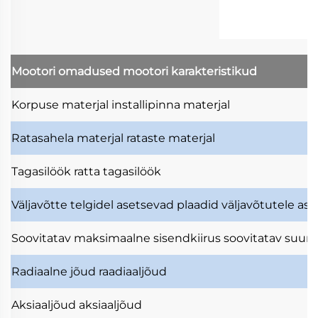
Mootori omadused
mootori karakteristikud
Korpuse materjal
installipinna materjal
Ratasahela materjal
rataste materjal
Tagasilöök
ratta tagasilöök
Väljavõtte telgidel asetsevad plaadid
väljavõtutele as
Soovitatav maksimaalne sisendkiirus
soovitatav suuri
Radiaalne jõud
raadiaaljõud
Aksiaaljõud
aksiaaljõud