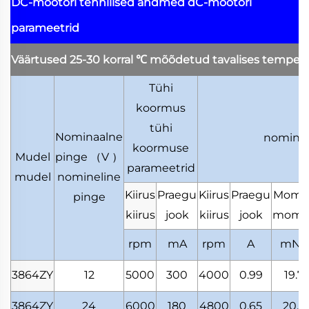
DC-mootori tehnilised andmed
dC-mootori
parameetrid
Väärtused 25-30 korral
℃
mõõdetud tavalises tempera
Tühi
koormus
tühi
Nominaalne
nominel
koormuse
Mudel
pinge
（
V
）
parameetrid
mudel
nomineline
Kiirus
Praegu
Kiirus
Praegu
Mome
pinge
kiirus
jook
kiirus
jook
mome
rpm
mA
rpm
A
mN.
3864ZY
12
5000
300
4000
0.99
19.7
3864ZY
24
6000
180
4800
0.65
20.3