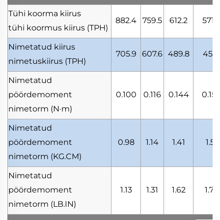
Tühi koorma kiirus
882.4
759.5
612.2
571.
tühi koormus kiirus
(TPH)
Nimetatud kiirus
705.9
607.6
489.8
457.
nimetuskiirus
(TPH)
Nimetatud
pöördemoment
0.100
0.116
0.144
0.15
nimetorm
(N·m)
Nimetatud
pöördemoment
0.98
1.14
1.41
1.51
nimetorm
(KG.CM)
Nimetatud
pöördemoment
1.13
1.31
1.62
1.74
nimetorm
(LB.IN)