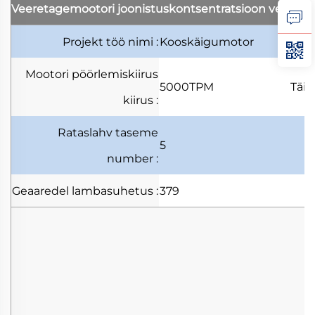
Veeretagemootori joonistuskontsentratsioon
veereta
Projekt
töö nimi
:
Kooskäigumotor
Mootori pöörlemiskiirus
5000TPM
Täi
kiirus
:
Rataslahv
taseme
5
number
:
Geaaredel
lambasuhetus
:
379