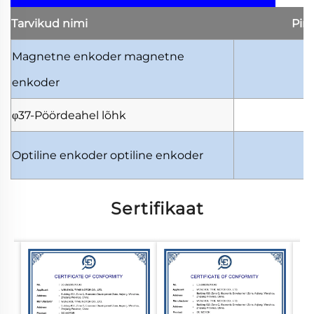
Tarvikud
nimi
Pin
Magnetne enkoder
magnetne
5
enkoder
φ37-Pöördeahel
lõhk
1
Optiline enkoder
optiline enkoder
5
Sertifikaat