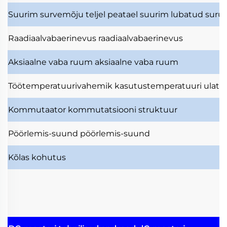
Suurim survemõju teljel
peatael suurim lubatud surut
Raadiaalvabaerinevus
raadiaalvabaerinevus
Aksiaalne vaba ruum
aksiaalne vaba ruum
Töötemperatuurivahemik
kasutustemperatuuri ulatu
Kommutaator
kommutatsiooni struktuur
Pöörlemis-suund
pöörlemis-suund
Kõlas
kohutus