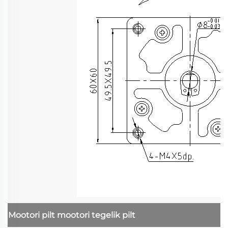
Mootori pilt
mootori tegelik pilt