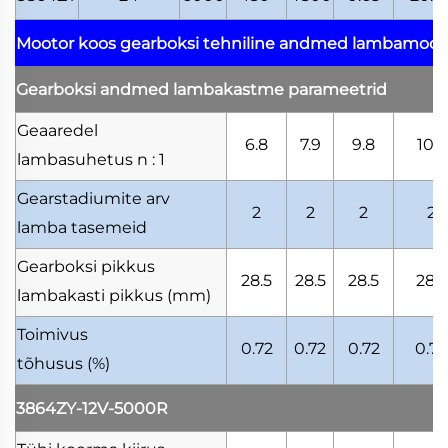
Mootor koos gearboksi tehniline andmed
lambamooto
Gearboksi andmed
lambakastme parameetrid
Geaaredel
6.8
7.9
9.8
10.5
lambasuhetus
n : 1
Gearstadiumite arv
2
2
2
2
lamba tasemeid
Gearboksi pikkus
28.5
28.5
28.5
28.5
lambakasti pikkus
(mm)
Toimivus
0.72
0.72
0.72
0.72
tõhusus
(%)
3864ZY-12V-5000R