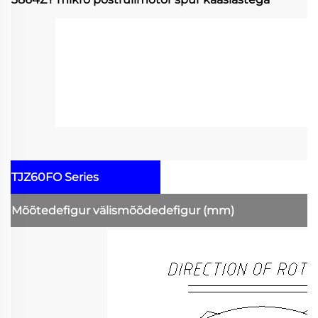
TJZ60FO Series
Mõõtedefigur
välismõõdedefigur
(mm)