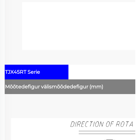
TJX45RT Serie
Mõõtedefigur
välismõõdedefigur
(mm)