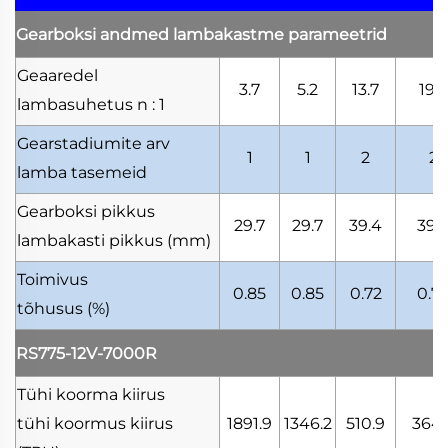
Gearboksi andmed
lambakastme parameetrid
Geaaredel
3.7
5.2
13.7
19.2
lambasuhetus
n : 1
Gearstadiumite arv
1
1
2
2
lamba tasemeid
Gearboksi pikkus
29.7
29.7
39.4
39.
lambakasti pikkus
(mm)
Toimivus
0.85
0.85
0.72
0.7
tõhusus
(%)
RS775-12V-7000R
Tühi koorma kiirus
tühi koormus kiirus
1891.9
1346.2
510.9
364.