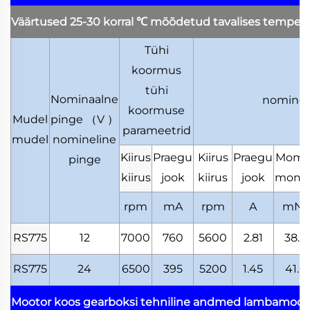
Väärtused 25-30 korral
℃
mõõdetud tavalises tempera
Tühi
koormus
N
tühi
Nominaalne
nominel
koormuse
Mudel
pinge
（
V
）
parameetrid
mudel
nomineline
Kiirus
Praegu
Kiirus
Praegu
Mome
pinge
kiirus
jook
kiirus
jook
mome
rpm
mA
rpm
A
mN.
RS775
12
7000
760
5600
2.81
38.0
RS775
24
6500
395
5200
1.45
41.0
Mootor koos gearboksi tehniline andmed
lambamooto