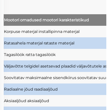
Mootori omadused
mootori karakteristikud
Korpuse materjal
installipinna materjal
Ratasahela materjal
rataste materjal
Tagasilöök
ratta tagasilöök
Väljavõtte telgidel asetsevad plaadid
väljavõtutele as
Soovitatav maksimaalne sisendkiirus
soovitatav suuri
Radiaalne jõud
raadiaaljõud
Aksiaaljõud
aksiaaljõud