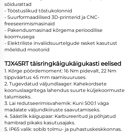
sõidurattad
- Tööstuslikud tõstukolonnid
- Suurformaadilised 3D-printerid ja CNC-
freeseerimismasinaid
- Pakendusmasinad kõrgema perioodilise
koormusega
- Elektriliste invaliidsuurtelgude rasket kasutust
mõeldud mootorid
TJX45RT täisringkäigukäigukasti eelised
1. Kõrge pöördemoment: 16 Nm pidevalt, 22 Nm
tippväärtus 45 mm raamisuuruses.
2. Tugevdatud väljundlaager: Kahekordsete
koonuslaagritega lahendus suurte küljekoormuste
talumiseks.
3. Lai redutseerimisvahemik: Kuni 500:1 väga
madalate väljundkiiruste saavutamiseks.
4. Säästlik käigupaar: Karbureeritud ja põhjatud
hambrad pikaks kasutusajaks.
5. IP65 valik: sobib tolmu- ja puhastuskeskkonnas.