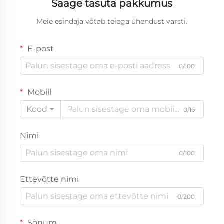
Saage tasuta pakkumus
Meie esindaja võtab teiega ühendust varsti.
E-post
0/100
Mobiil
Kood
0/16
Nimi
0/100
Ettevõtte nimi
0/200
Sõnum