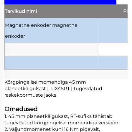
Tarvikud
nimi
Pi
Magnetne enkoder
magnetne
enkoder
Kõrgpingelise momendiga 45 mm
planeetkäigukast | TJX45RT | tugevdatud
raskekoormuste jaoks
Omadused
1. 45 mm planeetkäigukast, RT-sufiks tähistab
tugevdatud kõrgpingelise momendiga versiooni
2. Väljundmomenet kuni 16 Nm pidevalt,