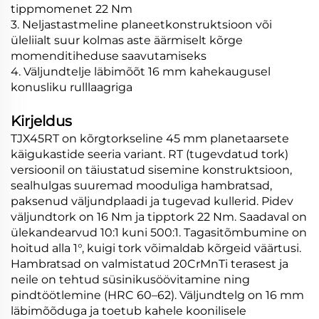
tippmomenet 22 Nm
3. Neljastastmeline planeetkonstruktsioon või
üleliialt suur kolmas aste äärmiselt kõrge
momenditiheduse saavutamiseks
4. Väljundtelje läbimõõt 16 mm kahekaugusel
konusliku rulllaagriga
Kirjeldus
TJX45RT on kõrgtorkseline 45 mm planetaarsete
käigukastide seeria variant. RT (tugevdatud tork)
versioonil on täiustatud sisemine konstruktsioon,
sealhulgas suuremad mooduliga hambratsad,
paksenud väljundplaadi ja tugevad kullerid. Pidev
väljundtork on 16 Nm ja tipptork 22 Nm. Saadaval on
ülekandearvud 10:1 kuni 500:1. Tagasitõmbumine on
hoitud alla 1°, kuigi tork võimaldab kõrgeid väärtusi.
Hambratsad on valmistatud 20CrMnTi terasest ja
neile on tehtud süsinikusöövitamine ning
pindtöötlemine (HRC 60–62). Väljundtelg on 16 mm
läbimõõduga ja toetub kahele koonilisele