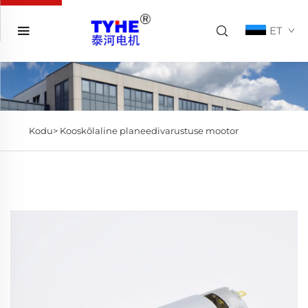
ET
Kodu>
Kooskõlaline planeedivarustuse mootor