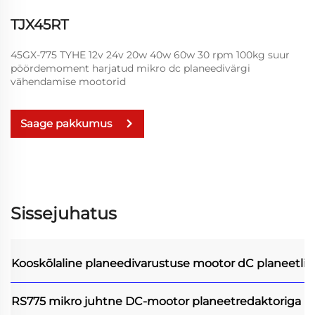
TJX45RT
45GX-775 TYHE 12v 24v 20w 40w 60w 30 rpm 100kg suur
pöördemoment harjatud mikro dc planeedivärgi
vähendamise mootorid
Saage pakkumus
Sissejuhatus
Kooskõlaline planeedivarustuse mootor
dC planeetli
RS775 mikro juhtne DC-mootor planeetredaktoriga