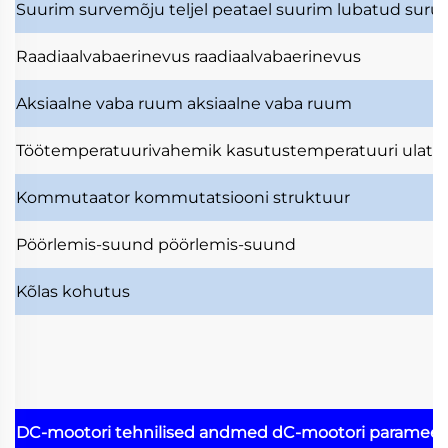
Suurim survemõju teljel
peatael suurim lubatud surut
Raadiaalvabaerinevus
raadiaalvabaerinevus
Aksiaalne vaba ruum
aksiaalne vaba ruum
Töötemperatuurivahemik
kasutustemperatuuri ulatu
Kommutaator
kommutatsiooni struktuur
Pöörlemis-suund
pöörlemis-suund
Kõlas
kohutus
DC-mootori tehnilised andmed
dC-mootori parameet