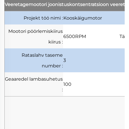
Veeretagemootori joonistuskontsentratsioon
veereta
Projekt
töö nimi
:
Kooskäigumotor
Mootori pöörlemiskiirus
6500RPM
Täi
kiirus
:
Rataslahv
taseme
3
number
:
Geaaredel
lambasuhetus
100
: