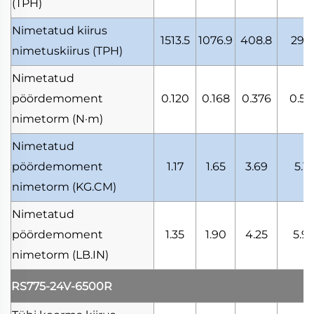
(TPH)
Nimetatud kiirus
1513.5
1076.9
408.8
291.
nimetuskiirus
(TPH)
Nimetatud
pöördemoment
0.120
0.168
0.376
0.52
nimetorm
(N·m)
Nimetatud
pöördemoment
1.17
1.65
3.69
5.17
nimetorm
(KG.CM)
Nimetatud
pöördemoment
1.35
1.90
4.25
5.9
nimetorm
(LB.IN)
RS775-24V-6500R