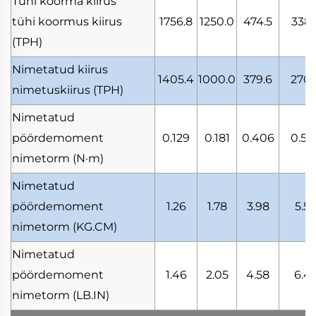
Tühi koorma kiirus
tühi koormus kiirus
1756.8
1250.0
474.5
338.
(TPH)
Nimetatud kiirus
1405.4
1000.0
379.6
270.
nimetuskiirus
(TPH)
Nimetatud
pöördemoment
0.129
0.181
0.406
0.56
nimetorm
(N·m)
Nimetatud
pöördemoment
1.26
1.78
3.98
5.57
nimetorm
(KG.CM)
Nimetatud
pöördemoment
1.46
2.05
4.58
6.4
nimetorm
(LB.IN)