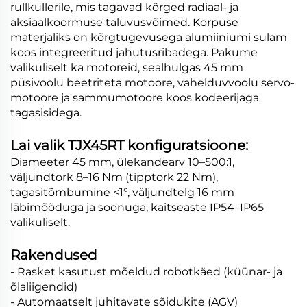
rullkullerile, mis tagavad kõrged radiaal- ja
aksiaalkoormuse taluvusvõimed. Korpuse
materjaliks on kõrgtugevusega alumiiniumi sulam
koos integreeritud jahutusribadega. Pakume
valikuliselt ka motoreid, sealhulgas 45 mm
püsivoolu beetriteta motoore, vahelduvvoolu servo-
motoore ja sammumotoore koos kodeerijaga
tagasisidega.
Lai valik TJX45RT konfiguratsioone:
Diameeter 45 mm, ülekandearv 10–500:1,
väljundtork 8–16 Nm (tipptork 22 Nm),
tagasitõmbumine <1°, väljundtelg 16 mm
läbimõõduga ja soonuga, kaitseaste IP54–IP65
valikuliselt.
Rakendused
- Rasket kasutust mõeldud robotkäed (küünar- ja
õlaliigendid)
- Automaatselt juhitavate sõidukite (AGV)