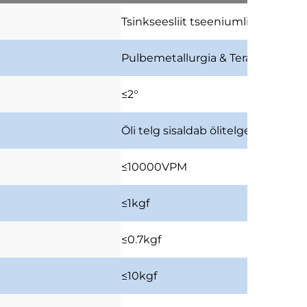
Tsinkseesliit
tseeniumligas
Pulbemetallurgia & Terav
pulbeme
≤2°
Öli telg
sisaldab ölitelgeid
≤10000VPM
≤1kgf
≤0.7kgf
≤10kgf