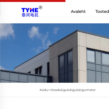
Avaleht
Toote
Kodu>
Kooskäigukäigukäigumotor