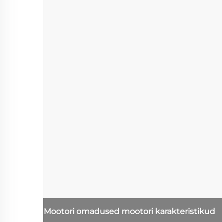
Mootori omadused
mootori karakteristikud