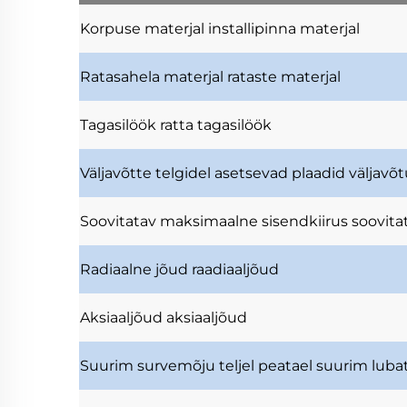
Korpuse materjal
installipinna materjal
Ratasahela materjal
rataste materjal
Tagasilöök
ratta tagasilöök
Väljavõtte telgidel asetsevad plaadid
väljavõ
Soovitatav maksimaalne sisendkiirus
soovita
Radiaalne jõud
raadiaaljõud
Aksiaaljõud
aksiaaljõud
Suurim survemõju teljel
peatael suurim luba