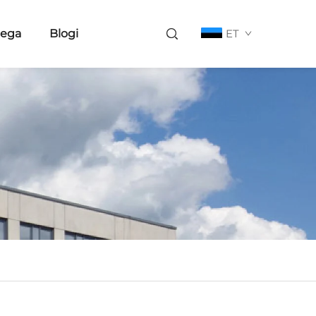
eega
Blogi
ET