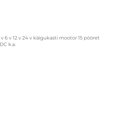
 6 v 12 v 24 v käigukasti mootor 15 pööret
DC k.a.