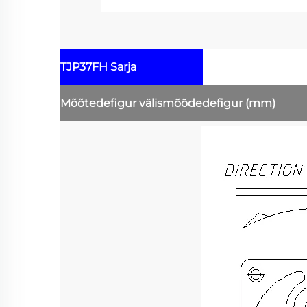
TJP37FH Sarja
Mõõtedefigur
välismõõdedefigur
(mm)