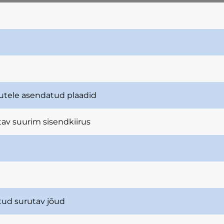
tutele asendatud plaadid
tav suurim sisendkiirus
tud surutav jõud