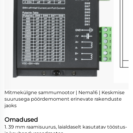
Mitmekülgne sammumootor | Nema16 | Keskmise
suurusega pöördemoment erinevate rakenduste
jaoks
Omadused
1. 39 mm raamisuurus, laialdaselt kasutatav tööstus-