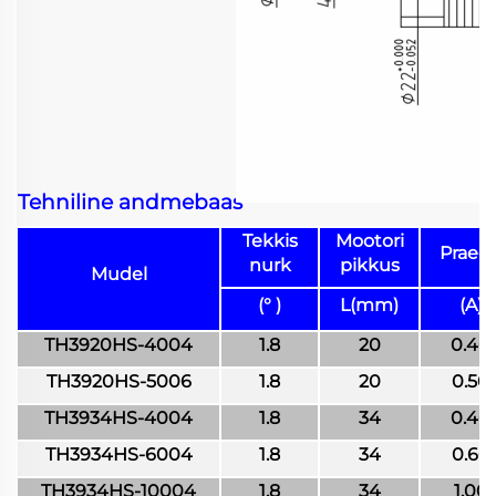
Tehniline andmebaas
Tekkis
Mootori
Praeg
nurk
pikkus
Mudel
(° )
L(mm)
(A)
TH3920HS-4004
1.8
20
0.40
TH3920HS-5006
1.8
20
0.50
TH3934HS-4004
1.8
34
0.40
TH3934HS-6004
1.8
34
0.60
TH3934HS-10004
1.8
34
1.00