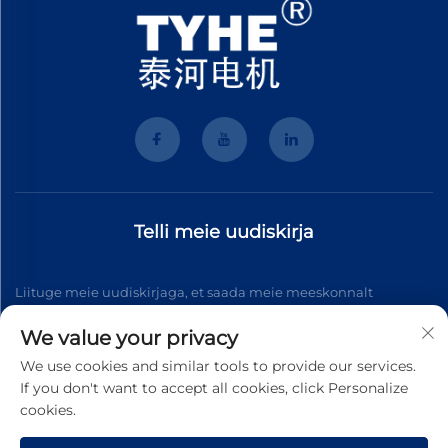
Telli meie uudiskirja
Liituge meie uudiskirjaga, et saada meie meeskonnalt
uusimaid valdkonnauudiseid, värskendusi ja teadmisi.
We value your privacy
We use cookies and similar tools to provide our services.
If you don't want to accept all cookies, click Personalize
Telli
cookies.