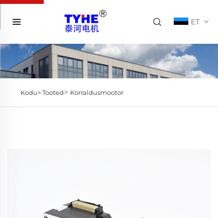
ET
>
Kodu>
Tooted
Korraldusmootor