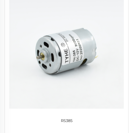
RS385