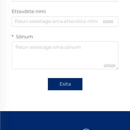
Ettevõtte nimi
0/200
Sõnum
0/1000
Esita