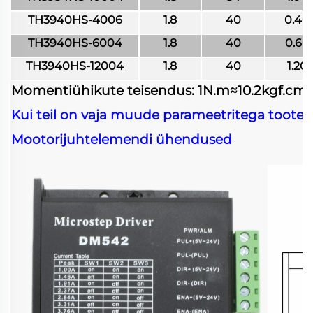
TH3940HS-4006
1.8
40
0.40
TH3940HS-6004
1.8
40
0.60
TH3940HS-12004
1.8
40
1.20
Momentiühikute teisendus: 1N.m≈10.2kgf.cm≈1
Kui teil on vaja muude parameetritega tootei
Mootorijuhtelemendi ühendused