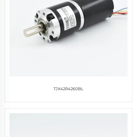
TJX42R4260BL