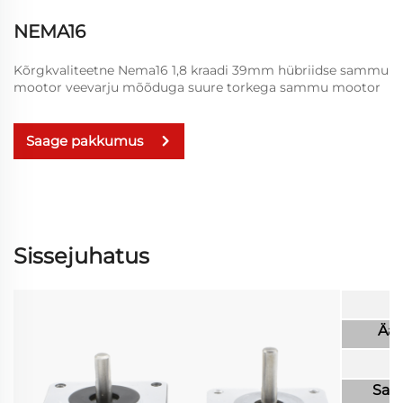
NEMA16
Kõrgkvaliteetne Nema16 1,8 kraadi 39mm hübriidse sammu
mootor veevarju mõõduga suure torkega sammu mootor
Saage pakkumus
Sissejuhatus
Äär
Sam