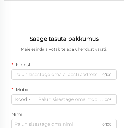
Saage tasuta pakkumus
Meie esindaja võtab teiega ühendust varsti.
E-post
0/100
Mobiil
Kood
0/16
Nimi
0/100