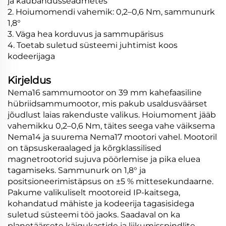
ja kaubandusseadmetes
2. Hoiumomendi vahemik: 0,2–0,6 Nm, sammunurk
1,8°
3. Väga hea korduvus ja sammupärisus
4. Toetab suletud süsteemi juhtimist koos
kodeerijaga
Kirjeldus
Nema16 sammumootor on 39 mm kahefaasiline
hübriidsammumootor, mis pakub usaldusväärset
jõudlust laias rakenduste valikus. Hoiumoment jääb
vahemikku 0,2–0,6 Nm, täites seega vahe väiksema
Nema14 ja suurema Nema17 mootori vahel. Mootoril
on täpsuskeraalaged ja kõrgklassilised
magnetrootorid sujuva pöörlemise ja pika eluea
tagamiseks. Sammunurk on 1,8° ja
positsioneerimistäpsus on ±5 % mittesekundaarne.
Pakume valikuliselt mootoreid IP-kaitsega,
kohandatud mähiste ja kodeerija tagasisidega
suletud süsteemi töö jaoks. Saadaval on ka
planetäärsete käigukastide ja liikumisspindlite