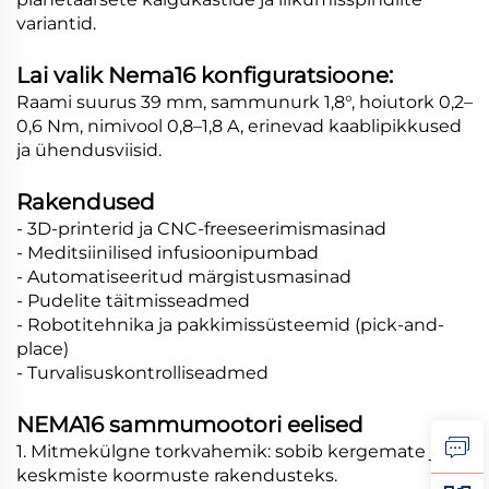
variantid.
Lai valik Nema16 konfiguratsioone:
Raami suurus 39 mm, sammunurk 1,8°, hoiutork 0,2–
0,6 Nm, nimivool 0,8–1,8 A, erinevad kaablipikkused
ja ühendusviisid.
Rakendused
- 3D-printerid ja CNC-freeseerimismasinad
- Meditsiinilised infusioonipumbad
- Automatiseeritud märgistusmasinad
- Pudelite täitmisseadmed
- Robotitehnika ja pakkimissüsteemid (pick-and-
place)
- Turvalisuskontrolliseadmed
NEMA16 sammumootori eelised
1. Mitmekülgne torkvahemik: sobib kergemate ja
keskmiste koormuste rakendusteks.