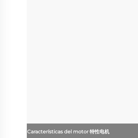
Características del motor
特性电机