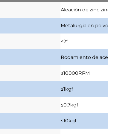
Aleación de zinc
zinc Alloy
Metalurgia en polvo y acero
me
≤2°
Rodamiento de aceite
rodamie
≤10000RPM
≤1kgf
≤0.7kgf
≤10kgf