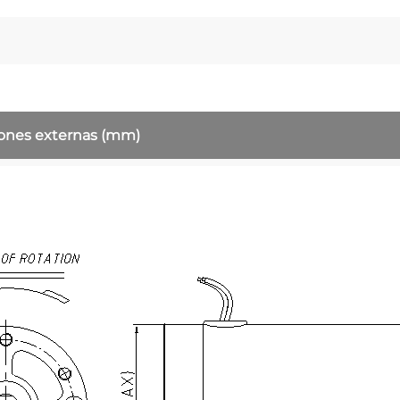
iones externas
(mm)