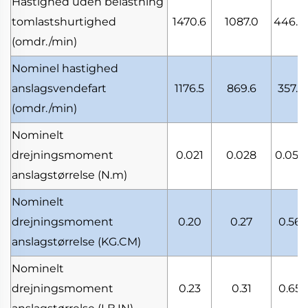
Hastighed uden belastning
tomlastshurtighed
1470.6
1087.0
446.4
(omdr./min)
Nominel hastighed
anslagsvendefart
1176.5
869.6
357.1
(omdr./min)
Nominelt
drejningsmoment
0.021
0.028
0.057
anslagstørrelse
(N.m)
Nominelt
drejningsmoment
0.20
0.27
0.56
anslagstørrelse
(KG.CM)
Nominelt
drejningsmoment
0.23
0.31
0.65