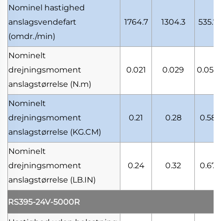
Nominel hastighed
anslagsvendefart
1764.7
1304.3
535.7
(omdr./min)
Nominelt
drejningsmoment
0.021
0.029
0.059
anslagstørrelse
(N.m)
Nominelt
drejningsmoment
0.21
0.28
0.58
anslagstørrelse
(KG.CM)
Nominelt
drejningsmoment
0.24
0.32
0.67
anslagstørrelse
(LB.IN)
RS395-24V-5000R