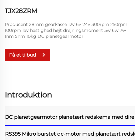
TJX28ZRM
Producent 28mm gearkasse 12v 6v 24v 300rpm 250rpm
100rpm lav hastighed højt drejningsmoment 5w 6w 7w
1nm 5nm 10kg DC planetgearmotor
Få et tilbud
Introduktion
DC planetgearmotor
planetært redskema med direk
RS395 Mikro burstet dc-motor med planetært redsk