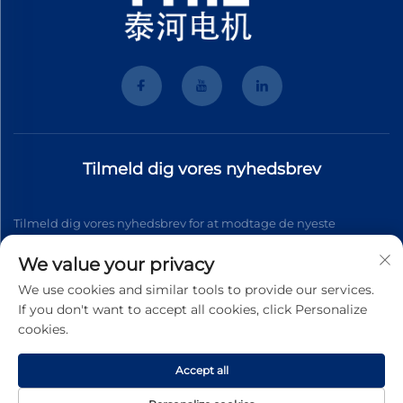
Tilmeld dig vores nyhedsbrev
Tilmeld dig vores nyhedsbrev for at modtage de nyeste
branchenyt, opdateringer og indsigt fra vores team.
We value your privacy
We use cookies and similar tools to provide our services.
If you don't want to accept all cookies, click Personalize
Tilmeld
cookies.
Accept all
Copyright © 2026 Wenzhou Tyhe Motor Co.,ltd. Alle rettigheder
forbeholdes
Privatlivspolitik