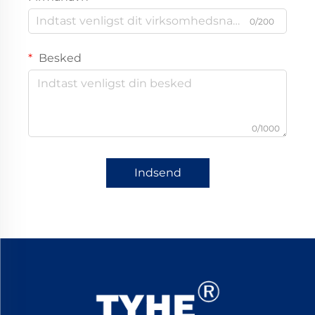
0/200
Besked
0/1000
Indsend