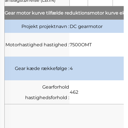
anslagstørrelse
(LB.IN)
Gear motor kurve tilfælde
reduktionsmotor kurve ek
Projekt
projektnavn
:
DC gearmotor
Motorhastighed
hastighed
:
7500OMT
Gear kæde
rækkefølge
:
4
Gearforhold
462
hastighedsforhold
: