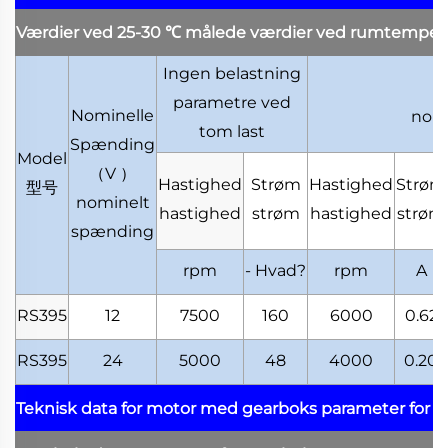
Værdier ved 25-30
℃
målede værdier ved rumtemper
Ingen belastning
parametre ved
Nominelle
nomi
tom last
Spænding
Model
（
V
）
Hastighed
Strøm
Hastighed
Strøm
型号
nominelt
hastighed
strøm
hastighed
strøm
spænding
rpm
- Hvad?
rpm
A
RS395
12
7500
160
6000
0.62
RS395
24
5000
48
4000
0.20
Teknisk data for motor med gearboks
parameter for 