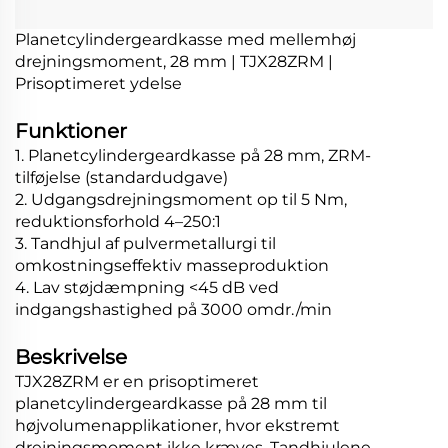
Planetcylindergeardkasse med mellemhøj
drejningsmoment, 28 mm | TJX28ZRM |
Prisoptimeret ydelse
Funktioner
1. Planetcylindergeardkasse på 28 mm, ZRM-
tilføjelse (standardudgave)
2. Udgangsdrejningsmoment op til 5 Nm,
reduktionsforhold 4–250:1
3. Tandhjul af pulvermetallurgi til
omkostningseffektiv masseproduktion
4. Lav støjdæmpning <45 dB ved
indgangshastighed på 3000 omdr./min
Beskrivelse
TJX28ZRM er en prisoptimeret
planetcylindergeardkasse på 28 mm til
højvolumenapplikationer, hvor ekstremt
drejningsmoment ikke kræves. Tandhjulene