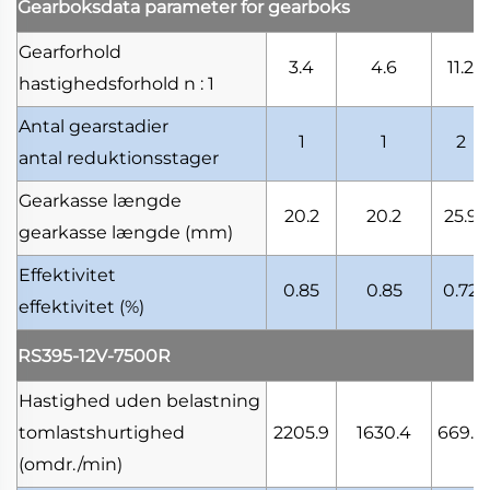
Gearboksdata
parameter for gearboks
Gearforhold
3.4
4.6
11.2
hastighedsforhold
n : 1
Antal gearstadier
1
1
2
antal reduktionsstager
Gearkasse længde
20.2
20.2
25.9
gearkasse længde
(mm)
Effektivitet
0.85
0.85
0.72
effektivitet
(%)
RS395-12V-7500R
Hastighed uden belastning
tomlastshurtighed
2205.9
1630.4
669.6
(omdr./min)