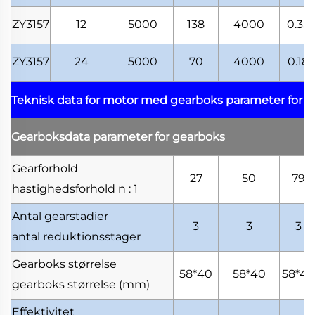
ZY3157
12
5000
138
4000
0.35
ZY3157
24
5000
70
4000
0.18
Teknisk data for motor med gearboks
parameter for 
Gearboksdata
parameter for gearboks
Gearforhold
27
50
79
hastighedsforhold
n : 1
Antal gearstadier
3
3
3
antal reduktionsstager
Gearboks størrelse
58*40
58*40
58*40
gearboks størrelse
(mm)
Effektivitet