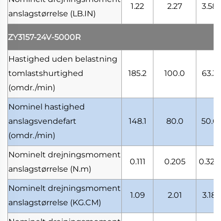
1.22
2.27
3.58
anslagstørrelse
(LB.IN)
ZY3157-24V-5000R
Hastighed uden belastning
tomlastshurtighed
185.2
100.0
63.3
(omdr./min)
Nominel hastighed
anslagsvendefart
148.1
80.0
50.6
(omdr./min)
Nominelt drejningsmoment
0.111
0.205
0.324
anslagstørrelse
(N.m)
Nominelt drejningsmoment
1.09
2.01
3.18
anslagstørrelse
(KG.CM)