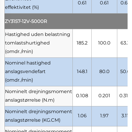
0.61
0.61
0.61
effektivitet
(%)
ZY3157-12V-5000R
Hastighed uden belastning
tomlastshurtighed
185.2
100.0
63.3
(omdr./min)
Nominel hastighed
anslagsvendefart
148.1
80.0
50.6
(omdr./min)
Nominelt drejningsmoment
0.108
0.201
0.317
anslagstørrelse
(N.m)
Nominelt drejningsmoment
1.06
1.97
3.11
anslagstørrelse
(KG.CM)
Nominelt drejningsmoment