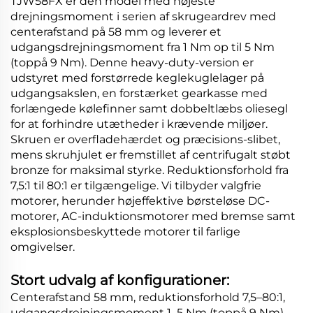
TJW58FX er den model med højeste
drejningsmoment i serien af skrugeardrev med
centerafstand på 58 mm og leverer et
udgangsdrejningsmoment fra 1 Nm op til 5 Nm
(toppå 9 Nm). Denne heavy-duty-version er
udstyret med forstørrede keglekuglelager på
udgangsakslen, en forstærket gearkasse med
forlængede kølefinner samt dobbeltlæbs oliesegl
for at forhindre utætheder i krævende miljøer.
Skruen er overfladehærdet og præcisions-slibet,
mens skruhjulet er fremstillet af centrifugalt støbt
bronze for maksimal styrke. Reduktionsforhold fra
7,5:1 til 80:1 er tilgængelige. Vi tilbyder valgfrie
motorer, herunder højeffektive børsteløse DC-
motorer, AC-induktionsmotorer med bremse samt
eksplosionsbeskyttede motorer til farlige
omgivelser.
Stort udvalg af konfigurationer:
Centerafstand 58 mm, reduktionsforhold 7,5–80:1,
udgangsdrejningsmoment 1–5 Nm (toppå 9 Nm),