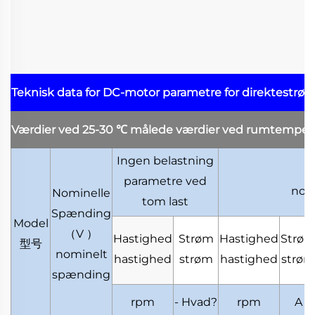
Teknisk data for DC-motor
parametre for direktestrø
Værdier ved 25-30
℃
målede værdier ved rumtemper
Ingen belastning
parametre ved
nom
Nominelle
tom last
Spænding
Model
（
V
）
Hastighed
Strøm
Hastighed
Strø
型号
nominelt
hastighed
strøm
hastighed
strøm
spænding
rpm
- Hvad?
rpm
A