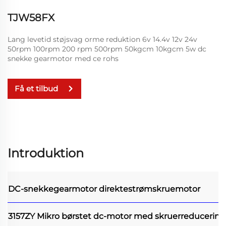
TJW58FX
Lang levetid støjsvag orme reduktion 6v 14.4v 12v 24v
50rpm 100rpm 200 rpm 500rpm 50kgcm 10kgcm 5w dc
snekke gearmotor med ce rohs
Få et tilbud
Introduktion
DC-snekkegearmotor
direktestrømskruemotor
3157ZY Mikro børstet dc-motor med skruerreducering