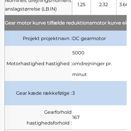
Nominelt drejningsmoment
1.25
2.32
3.66
anslagstørrelse
(LB.IN)
Gear motor kurve tilfælde
reduktionsmotor kurve ek
Projekt
projektnavn
:
DC gearmotor
5000
Motorhastighed
hastighed
:
omdrejninger pr.
minut
Gear kæde
rækkefølge
:
3
Gearforhold
167
hastighedsforhold
: