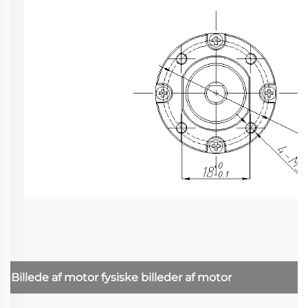
Billede af motor
fysiske billeder af motor