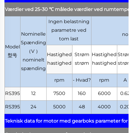
Værdier ved 25-30
℃
målede værdier ved rumtemper
Ingen belastning
parametre ved
Nominelle
nomi
tom last
Spænding
Model
（
V
）
Hastighed
Strøm
Hastighed
Strøm
型号
nominelt
hastighed
strøm
hastighed
strøm
spænding
rpm
- Hvad?
rpm
A
RS395
12
7500
160
6000
0.62
RS395
24
5000
48
4000
0.20
Teknisk data for motor med gearboks
parameter for 