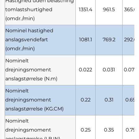
Hastighed uden belastning
tomlastshurtighed
1351.4
961.5
365.0
(omdr./min)
Nominel hastighed
anslagsvendefart
1081.1
769.2
292.0
(omdr./min)
Nominelt
drejningsmoment
0.022
0.031
0.070
anslagstørrelse
(N.m)
Nominelt
drejningsmoment
0.22
0.31
0.69
anslagstørrelse
(KG.CM)
Nominelt
drejningsmoment
0.25
0.35
0.79
anslagstørrelse
(LB.IN)