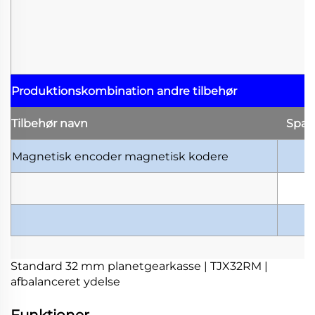
Produktionskombination
andre tilbehør
Tilbehør
navn
Spæ
Magnetisk encoder
magnetisk kodere
Standard 32 mm planetgearkasse | TJX32RM |
afbalanceret ydelse
Funktioner