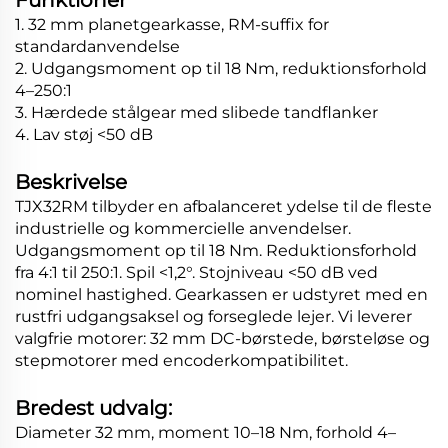
1. 32 mm planetgearkasse, RM-suffix for
standardanvendelse
2. Udgangsmoment op til 18 Nm, reduktionsforhold
4–250:1
3. Hærdede stålgear med slibede tandflanker
4. Lav støj <50 dB
Beskrivelse
TJX32RM tilbyder en afbalanceret ydelse til de fleste
industrielle og kommercielle anvendelser.
Udgangsmoment op til 18 Nm. Reduktionsforhold
fra 4:1 til 250:1. Spil <1,2°. Stojniveau <50 dB ved
nominel hastighed. Gearkassen er udstyret med en
rustfri udgangsaksel og forseglede lejer. Vi leverer
valgfrie motorer: 32 mm DC-børstede, børsteløse og
stepmotorer med encoderkompatibilitet.
Bredest udvalg:
Diameter 32 mm, moment 10–18 Nm, forhold 4–