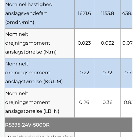
Nominel hastighed
anslagsvendefart
1621.6
1153.8
438.0
(omdr./min)
Nominelt
drejningsmoment
0.023
0.032
0.072
anslagstørrelse
(N.m)
Nominelt
drejningsmoment
0.22
0.32
0.71
anslagstørrelse
(KG.CM)
Nominelt
drejningsmoment
0.26
0.36
0.82
anslagstørrelse
(LB.IN)
RS395-24V-5000R