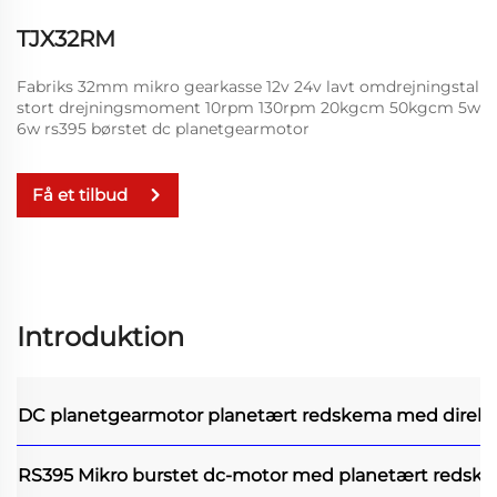
TJX32RM
Fabriks 32mm mikro gearkasse 12v 24v lavt omdrejningstal
stort drejningsmoment 10rpm 130rpm 20kgcm 50kgcm 5w
6w rs395 børstet dc planetgearmotor
Få et tilbud
Introduktion
DC planetgearmotor
planetært redskema med direk
RS395 Mikro burstet dc-motor med planetært redsk