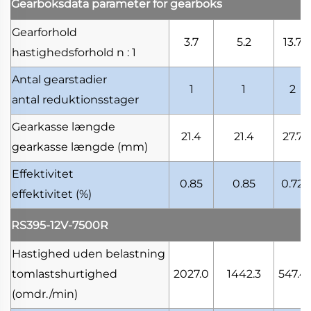
Gearboksdata
parameter for gearboks
Gearforhold
3.7
5.2
13.7
hastighedsforhold
n : 1
Antal gearstadier
1
1
2
antal reduktionsstager
Gearkasse længde
21.4
21.4
27.7
gearkasse længde
(mm)
Effektivitet
0.85
0.85
0.72
effektivitet
(%)
RS395-12V-7500R
Hastighed uden belastning
tomlastshurtighed
2027.0
1442.3
547.4
(omdr./min)