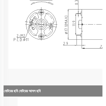
মোটরের ছবি
মোটরের আসল ছবি