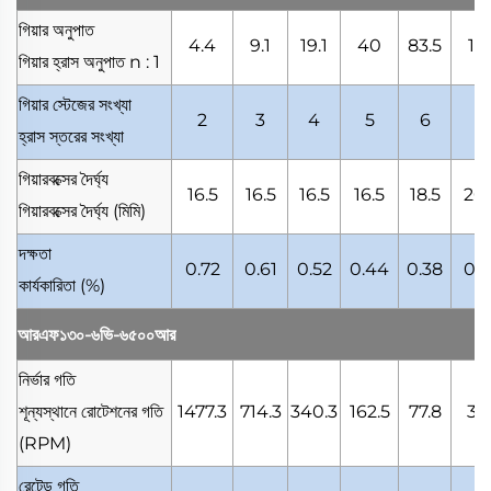
গিয়ার অনুপাত
4.4
9.1
19.1
40
83.5
17
গিয়ার হ্রাস অনুপাত
n : 1
গিয়ার স্টেজের সংখ্যা
2
3
4
5
6
7
হ্রাস স্তরের সংখ্যা
গিয়ারবক্সের দৈর্ঘ্য
16.5
16.5
16.5
16.5
18.5
20.
গিয়ারবক্সের দৈর্ঘ্য
(মিমি)
দক্ষতা
0.72
0.61
0.52
0.44
0.38
0.3
কার্যকারিতা
(%)
আরএফ১৩০-৬ভি-৬৫০০আর
নির্ভার গতি
শূন্যস্থানে রোটেশনের গতি
1477.3
714.3
340.3
162.5
77.8
37.
(RPM)
রেটেড গতি