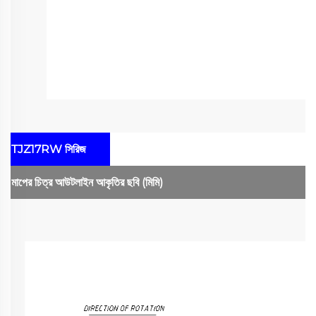
TJZ17RW সিরিজ
মাপের চিত্র
আউটলাইন আকৃতির ছবি
(মিমি)