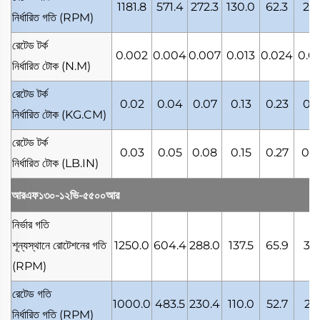
1181.8
571.4
272.3
130.0
62.3
29.
নির্ধারিত গতি
(RPM)
রেটেড টর্ক
0.002
0.004
0.007
0.013
0.024
0.0
নির্ধারিত টোক
(N.M)
রেটেড টর্ক
0.02
0.04
0.07
0.13
0.23
0.4
নির্ধারিত টোক
(KG.CM)
রেটেড টর্ক
0.03
0.05
0.08
0.15
0.27
0.4
নির্ধারিত টোক
(LB.IN)
আরএফ১৩০-১২ভি-৫৫০০আর
নির্ভার গতি
শূন্যস্থানে রোটেশনের গতি
1250.0
604.4
288.0
137.5
65.9
31.
(RPM)
রেটেড গতি
1000.0
483.5
230.4
110.0
52.7
25.
নির্ধারিত গতি
(RPM)