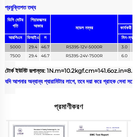
প্রযুক্তিগত তথ্য
ডিসি মোটর
গিয়ারবক্সের
গতি
আকার
মডেল নম্বর
কার্যকরী প
আরপিএম
ডিআইএ
ল
মিন-ম্যাক্স
5000
29.4
46.7
RS395-12V-5000R
3.0
1
7500
29.4
46.7
RS395-24V-7500R
6.0
3
টোর্ক ইউনিট রূপান্তর: 1N.m≈10.2kgf.cm≈141.6oz.in≈8.8
যদি আপনার অন্যান্য প্যারামিটার লাগে, তবে দয়া করে গ্রাহক সেবা সঙ্
প্রমাণীকরণ