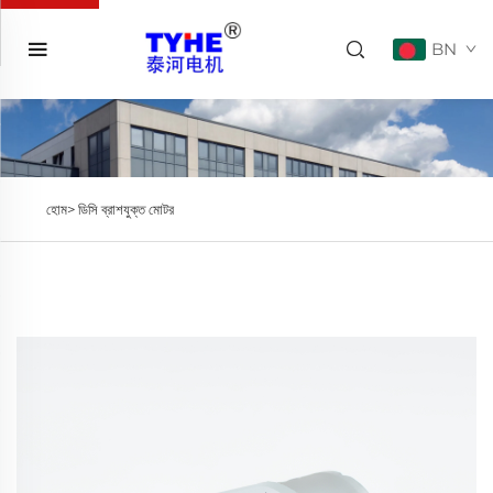
BN
হোম>
ডিসি ব্রাশযুক্ত মোটর